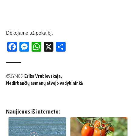
Dėkojame už pokalbį.
Facebook
Messenger
WhatsApp
X
Share
ŽYMOS:
Erika Vrublevskaja
Nedirbančių asmenų atvejo vadybininkė
Naujienos iš interneto: