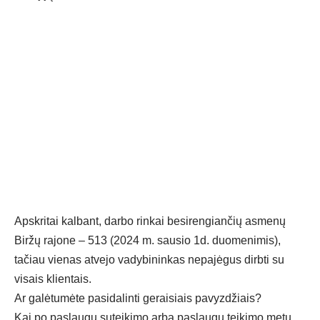
Apskritai kalbant, darbo rinkai besirengiančių asmenų
Biržų rajone – 513 (2024 m. sausio 1d. duomenimis),
tačiau vienas atvejo vadybininkas nepajėgus dirbti su
visais klientais.
Ar galėtumėte pasidalinti geraisiais pavyzdžiais?
Kai po paslaugų suteikimo arba paslaugų teikimo metu