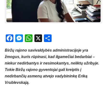
Facebook
Messenger
WhatsApp
X
Share
Biržų rajono savivaldybės administracijoje yra
žmogus, kuris rūpinasi, kad ilgamečiai bedarbiai –
niekur nedirbantys ir nesimokantys, neliktų užribyje.
Tokie Biržų rajono gyventojai gali kreiptis į
nedirbančių asmenų atvejo vadybininkę Eriką
Vrublevskają.