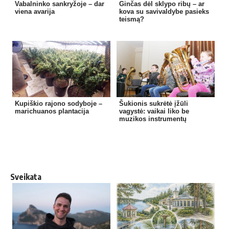
Vabalninko sankryžoje – dar
Ginčas dėl sklypo ribų – ar
viena avarija
kova su savivaldybe pasieks
teismą?
Kupiškio rajono sodyboje –
Šukionis sukrėtė įžūli
marichuanos plantacija
vagystė: vaikai liko be
muzikos instrumentų
Sveikata