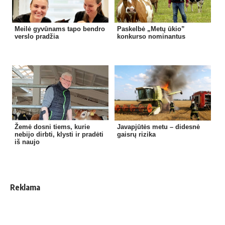
Meilė gyvūnams tapo bendro
Paskelbė „Metų ūkio”
verslo pradžia
konkurso nominantus
Žemė dosni tiems, kurie
Javapjūtės metu – didesnė
nebijo dirbti, klysti ir pradėti
gaisrų rizika
iš naujo
Reklama