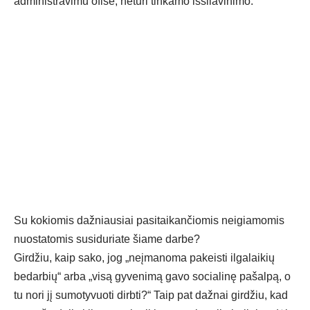
administravimu ofise, neturi tinkamo išsilavinimo.
Su kokiomis dažniausiai pasitaikančiomis neigiamomis
nuostatomis susiduriate šiame darbe?
Girdžiu, kaip sako, jog „neįmanoma pakeisti ilgalaikių
bedarbių“ arba „visą gyvenimą gavo socialinę pašalpą, o
tu nori jį sumotyvuoti dirbti?“ Taip pat dažnai girdžiu, kad