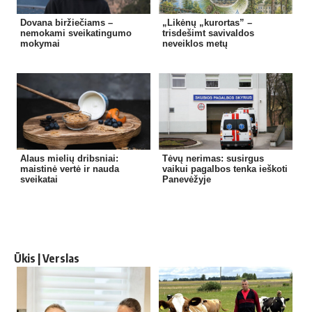
Dovana biržiečiams –
„Likėnų „kurortas” –
nemokami sveikatingumo
trisdešimt savivaldos
mokymai
neveiklos metų
Alaus mielių dribsniai:
Tėvų nerimas: susirgus
maistinė vertė ir nauda
vaikui pagalbos tenka ieškoti
sveikatai
Panevėžyje
Ūkis | Verslas