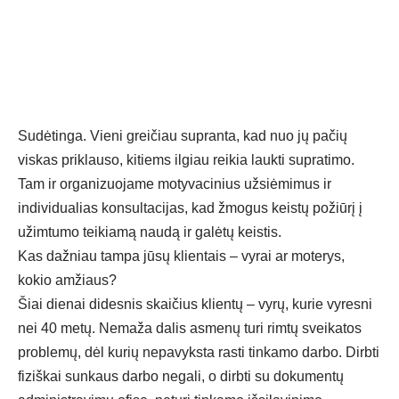
Sudėtinga. Vieni greičiau supranta, kad nuo jų pačių
viskas priklauso, kitiems ilgiau reikia laukti supratimo.
Tam ir organizuojame motyvacinius užsiėmimus ir
individualias konsultacijas, kad žmogus keistų požiūrį į
užimtumo teikiamą naudą ir galėtų keistis.
Kas dažniau tampa jūsų klientais – vyrai ar moterys,
kokio amžiaus?
Šiai dienai didesnis skaičius klientų – vyrų, kurie vyresni
nei 40 metų. Nemaža dalis asmenų turi rimtų sveikatos
problemų, dėl kurių nepavyksta rasti tinkamo darbo. Dirbti
fiziškai sunkaus darbo negali, o dirbti su dokumentų