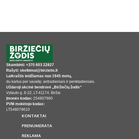
Skambinti: +370 603 22827
Rašyti: skelbimai@birzietis.lt
Laikraštis leidžiamas nuo 1945 metų,
du kartus per savaitę: antradieniais ir penktadieniais.
Uždaroji akcinė bendrovė „Biržiečių žodis“
Vytauto g. 8-22, LT-41174. Biržai
Įmonės kodas:
254807960
PVM mokėtojo kodas:
LT548079610
KONTAKTAI
PRENUMERATA
REKLAMA