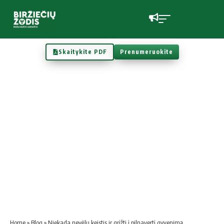
Skaitykite PDF
Prenumeruokite
Home
»
Blog
»
Niekada nevėlu keistis ir grįžti į pilnavertį gyvenimą