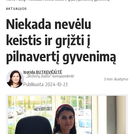
AKTUALIJOS
Niekada nevėlu
keistis ir grįžti į
pilnavertį gyvenimą
Ingrida BUTKEVIČIŪTĖ
- „Biržiečių žodžio“ korespondentė
3 min skaitymo
Publikuota: 2024-10-23