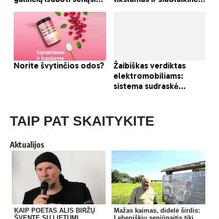
TAIP PAT SKAITYKITE
Aktualijos
KAIP POETAS ALIS BIRŽŲ
Mažas kaimas, didelė širdis:
ŠVENTĘ SU LIETUMI
Lebeniškių seniūnaitis tiki