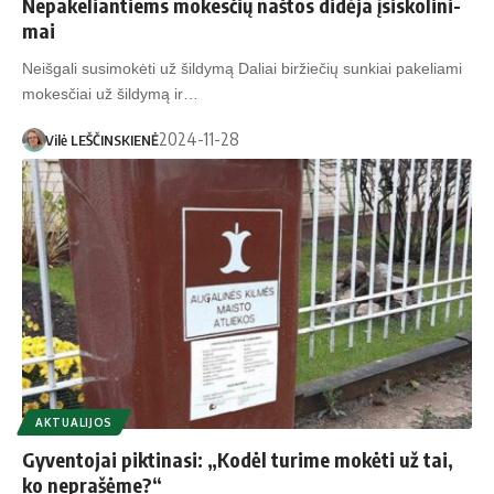
Ne­pa­ke­lian­tiems mo­kes­čių naš­tos didėja įsi­sko­li­ni­
mai
Neišgali susimokėti už šildymą Daliai biržiečių sunkiai pakeliami
mokesčiai už šildymą ir…
2024-11-28
Vilė LEŠČINSKIENĖ
AKTUALIJOS
Gyventojai pik­ti­na­si: „Ko­dėl tu­ri­me mo­kė­ti už tai,
ko ne­pra­šė­me?“