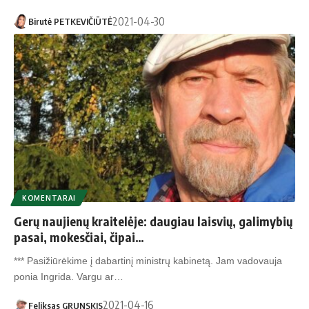
2021-04-30
Birutė PETKEVIČIŪTĖ
KOMENTARAI
Gerų naujienų kraitelėje: daugiau laisvių, galimybių
pasai, mokesčiai, čipai…
*** Pasižiūrėkime į dabartinį ministrų kabinetą. Jam vadovauja
ponia Ingrida. Vargu ar…
2021-04-16
Feliksas GRUNSKIS