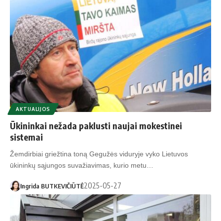
AKTUALIJOS
Ūkininkai nežada paklusti naujai mokestinei
sistemai
Žemdirbiai griežtina toną Gegužės viduryje vyko Lietuvos
ūkininkų sąjungos suvažiavimas, kurio metu…
2025-05-27
Ingrida BUTKEVIČIŪTĖ