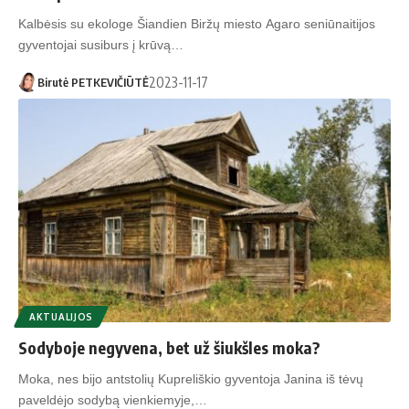
Kalbėsis su ekologe Šiandien Biržų miesto Agaro seniūnaitijos
gyventojai susiburs į krūvą…
2023-11-17
Birutė PETKEVIČIŪTĖ
AKTUALIJOS
Sodyboje negyvena, bet už šiukšles moka?
Moka, nes bijo antstolių Kupreliškio gyventoja Janina iš tėvų
paveldėjo sodybą vienkiemyje,…