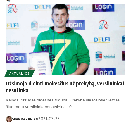
AKTUALIJOS
Užsimojo didinti mokesčius už prekybą, verslininkai
nesutinka
Kainos Biržuose didesnės trigubai Prekyba viešosiose vietose
šiuo metu verslininkams atsieina 10…
2021-03-23
Sima KAZARIAN