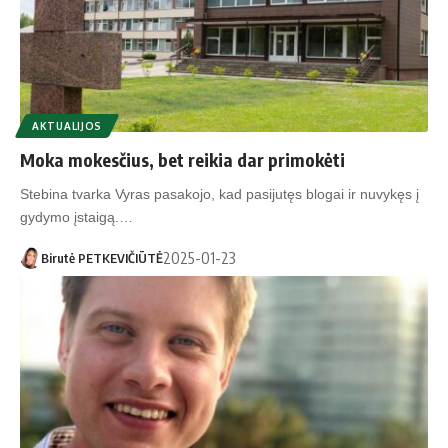
AKTUALIJOS
Moka mokesčius, bet reikia dar primokėti
Stebina tvarka Vyras pasakojo, kad pasijutęs blogai ir nuvykęs į
gydymo įstaigą.…
2025-01-23
Birutė PETKEVIČIŪTĖ