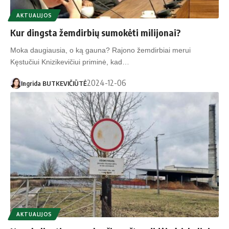
AKTUALIJOS
Kur dingsta žemdirbių sumokėti milijonai?
Moka daugiausia, o ką gauna? Rajono žemdirbiai merui
Kęstučiui Knizikevičiui priminė, kad…
2024-12-06
Ingrida BUTKEVIČIŪTĖ
AKTUALIJOS