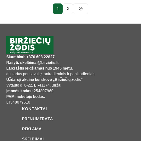
1
2
Skambinti: +370 603 22827
Rašyti: skelbimai@birzietis.lt
Laikraštis leidžiamas nuo 1945 metų,
du kartus per savaitę: antradieniais ir penktadieniais.
Uždaroji akcinė bendrovė „Biržiečių žodis“
Vytauto g. 8-22, LT-41174. Biržai
Įmonės kodas:
254807960
PVM mokėtojo kodas:
LT548079610
KONTAKTAI
PRENUMERATA
REKLAMA
SKELBIMAI