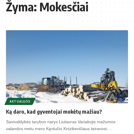
Žyma:
Mokesčiai
AKTUALIJOS
Ką daro, kad gyventojai mokėtų mažiau?
Savivaldybės tarybos narys Liutauras Variakojis mažumos
valandos metu mero Kęstučio Knizikevičiaus teiravosi,…