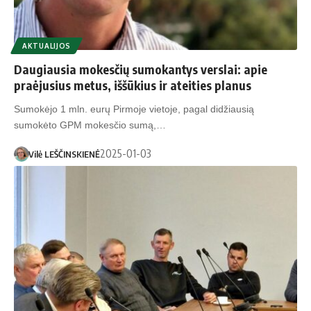
AKTUALIJOS
Daugiausia mokesčių sumokantys verslai: apie
praėjusius metus, iššūkius ir ateities planus
Sumokėjo 1 mln. eurų Pirmoje vietoje, pagal didžiausią
sumokėto GPM mokesčio sumą,…
2025-01-03
Vilė LEŠČINSKIENĖ