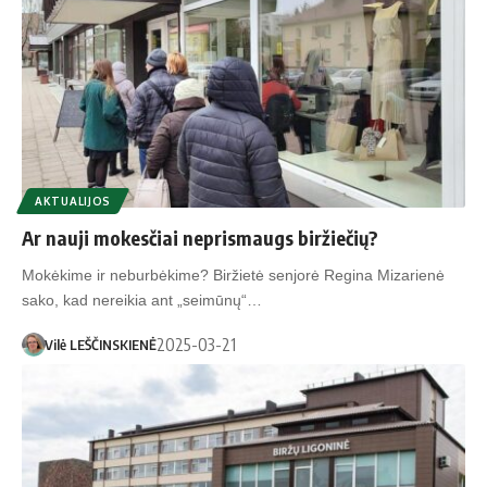
AKTUALIJOS
Ar nau­ji mo­kes­čiai ne­pris­maugs bir­žie­čių?
Mokėkime ir neburbėkime? Biržietė senjorė Regina Mizarienė
sako, kad nereikia ant „seimūnų“…
2025-03-21
Vilė LEŠČINSKIENĖ