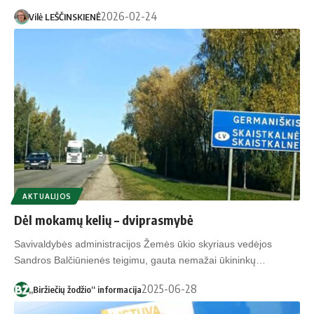
2026-02-24
Vilė LEŠČINSKIENĖ
AKTUALIJOS
Dėl mokamų kelių – dviprasmybė
Savivaldybės administracijos Žemės ūkio skyriaus vedėjos
Sandros Balčiūnienės teigimu, gauta nemažai ūkininkų…
2025-06-28
„Biržiečių žodžio“ informacija