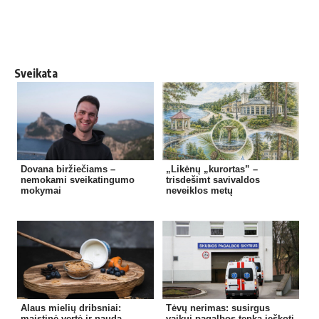
Sveikata
Dovana biržiečiams –
„Likėnų „kurortas” –
nemokami sveikatingumo
trisdešimt savivaldos
mokymai
neveiklos metų
Alaus mielių dribsniai:
Tėvų nerimas: susirgus
maistinė vertė ir nauda
vaikui pagalbos tenka ieškoti