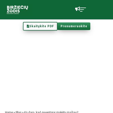
Skaitykite PDF
Prenumeruokite
Home
»
Blog
»
Ką daro, kad gyventojai mokėtų mažiau?