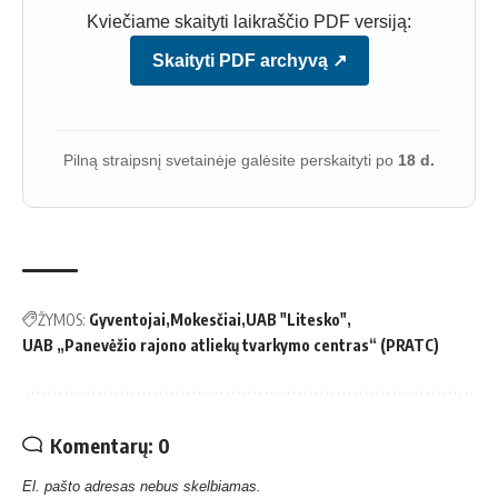
Kviečiame skaityti laikraščio PDF versiją:
Skaityti PDF archyvą ↗
Pilną straipsnį svetainėje galėsite perskaityti po
18 d.
ŽYMOS:
Gyventojai
Mokesčiai
UAB "Litesko"
UAB „Panevėžio rajono atliekų tvarkymo centras“ (PRATC)
Komentarų: 0
El. pašto adresas nebus skelbiamas.