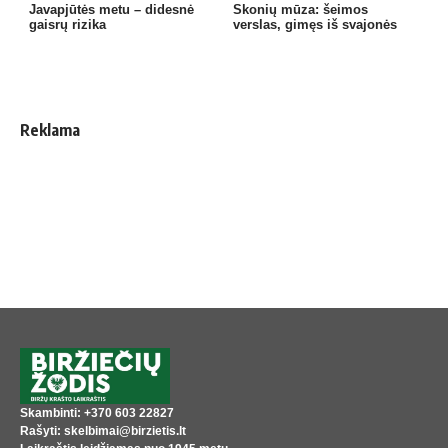
Javapjūtės metu – didesnė
Skonių mūza: šeimos
gaisrų rizika
verslas, gimęs iš svajonės
Reklama
Skambinti: +370 603 22827
Rašyti: skelbimai@birzietis.lt