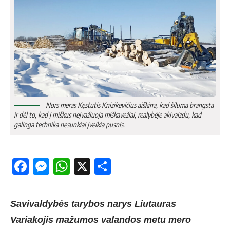
Nors meras Kęstutis Knizikevičius aiškina, kad šiluma brangsta
ir dėl to, kad į miškus neįvažiuoja miškavežiai, realybėje akivaizdu, kad
galinga technika nesunkiai įveikia pusnis.
Facebook
Messenger
WhatsApp
X
Share
Savivaldybės tarybos narys Liutauras
Variakojis mažumos valandos metu mero