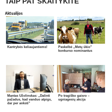
TAIP PAT SKAITYKITE
Aktualijos
Kantrybės keliaujantiems!
Paskelbė „Metų ūkio”
konkurso nominantus
Mantas Užolinskas: „Dalinti
Po tragiško gaisro –
pažadus, kad vanduo atpigs,
ugniagesių akcija
dar per anksti”