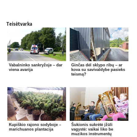
Teisėtvarka
Vabalninko sankryžoje – dar
Ginčas dėl sklypo ribų – ar
viena avarija
kova su savivaldybe pasieks
teismą?
Kupiškio rajono sodyboje –
Šukionis sukrėtė įžūli
marichuanos plantacija
vagystė: vaikai liko be
muzikos instrumentų