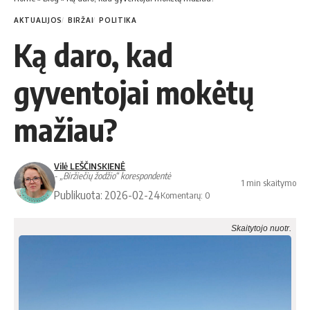
AKTUALIJOS
BIRŽAI
POLITIKA
Ką daro, kad
gyventojai mokėtų
mažiau?
Vilė LEŠČINSKIENĖ
- „Biržiečių žodžio“ korespondentė
1 min skaitymo
Publikuota: 2026-02-24
Komentarų: 0
Skaitytojo nuotr.