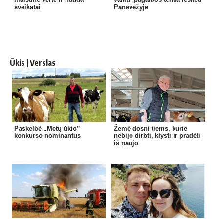
sveikatai
Panevėžyje
Ūkis | Verslas
Paskelbė „Metų ūkio”
Žemė dosni tiems, kurie
konkurso nominantus
nebijo dirbti, klysti ir pradėti
iš naujo