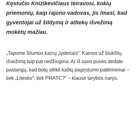
Kęstučio Knizikevičiaus teiravosi, kokių
priemonių, kaip rajono vadovas, jis imasi, kad
gyventojai už šildymą ir atliekų išvežimą
mokėtų mažiau.
„Tapome šilumos kainų „lyderiais“. Kainos už šiukšlių
išvežimą taip pat nedžiugina. Ar iš savo pusės dedate
pastangų, kad būtų atlikti kaštų pagrįstumo patikrinimai –
tiek „Litesko“, tiek PRATC?“ – klausė tarybos narys.