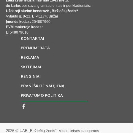
Laikraštis leidžiamas nuo 1945 metų,
du kartus per savaitę: antradieniais ir penktadieniais.
Uždaroji akcinė bendrovė „Biržiečių žodis“
Vytauto g. 8-22, LT-41174. Biržai
Įmonės kodas:
254807960
PVM mokėtojo kodas:
LT548079610
KONTAKTAI
PRENUMERATA
REKLAMA
SKELBIMAI
RENGINIAI
PRANEŠKITE NAUJIENĄ
PRIVATUMO POLITIKA
2026 © UAB „Biržiečių žodis“. Visos teisės saugomos.