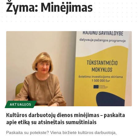
Žyma:
Minėjimas
AKTUALIJOS
Kultūros darbuotojų dienos minėjimas – paskaita
apie etiką su atsineštais sumuštiniais
Paskaita su potekste? Viena biržietė kultūros darbuotoja,