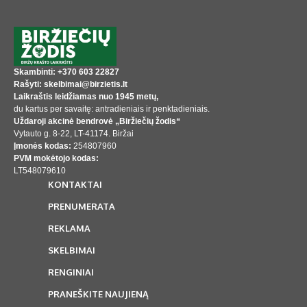
Skambinti: +370 603 22827
Rašyti: skelbimai@birzietis.lt
Laikraštis leidžiamas nuo 1945 metų,
du kartus per savaitę: antradieniais ir penktadieniais.
Uždaroji akcinė bendrovė „Biržiečių žodis“
Vytauto g. 8-22, LT-41174. Biržai
Įmonės kodas:
254807960
PVM mokėtojo kodas:
LT548079610
KONTAKTAI
PRENUMERATA
REKLAMA
SKELBIMAI
RENGINIAI
PRANEŠKITE NAUJIENĄ