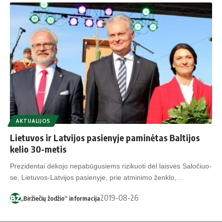
AKTUALIJOS
Lietuvos ir Latvijos pasienyje paminėtas Baltijos
kelio 30-metis
Pre­zi­den­tai dė­ko­jo ne­pa­bū­gu­siems ri­zi­kuo­ti dėl lais­vės Sa­lo­čiuo­
se, Lie­tu­vos-Lat­vi­jos pa­sie­ny­je, prie at­mi­ni­mo ženk­lo,…
2019-08-26
„Biržiečių žodžio“ informacija