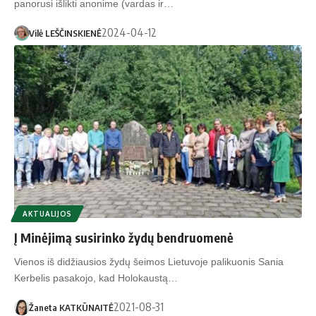
panorusi išlikti anonime (vardas ir…
2024-04-12
Vilė LEŠČINSKIENĖ
AKTUALIJOS
Į Mi­nė­jimą susirinko žy­dų bendruomenė
Vienos iš didžiausios žydų šeimos Lietuvoje palikuonis Sania
Kerbelis pasakojo, kad Holokaustą…
2021-08-31
Žaneta KATKŪNAITĖ