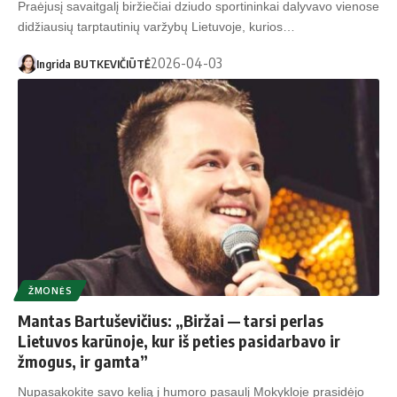
Praėjusį savaitgalį biržiečiai dziudo sportininkai dalyvavo vienose
didžiausių tarptautinių varžybų Lietuvoje, kurios…
2026-04-03
Ingrida BUTKEVIČIŪTĖ
ŽMONĖS
Mantas Bartuševičius: „Biržai — tarsi perlas
Lietuvos karūnoje, kur iš peties pasidarbavo ir
žmogus, ir gamta”
Nupasakokite savo kelią į humoro pasaulį Mokykloje prasidėjo