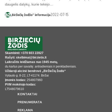
daugelis dalykų, kurie tekėjo…
2022-07-15
„Biržiečių žodžio“ informacija
Skambinti: +370 603 22827
Rašyti: skelbimai@birzietis.lt
Laikraštis leidžiamas nuo 1945 metų,
du kartus per savaitę: antradieniais ir penktadieniais.
Uždaroji akcinė bendrovė „Biržiečių žodis“
Vytauto g. 8-22, LT-41174. Biržai
Įmonės kodas:
254807960
PVM mokėtojo kodas:
LT548079610
KONTAKTAI
PRENUMERATA
REKLAMA