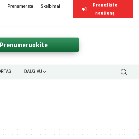
Praneškite
Prenumerata
Skelbimai
naujieną
Prenumeruokite
ORTAS
DAUGIAU