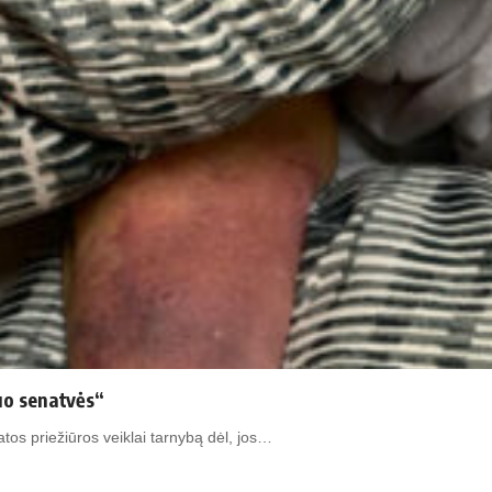
uo senatvės“
tos priežiūros veiklai tarnybą dėl, jos…