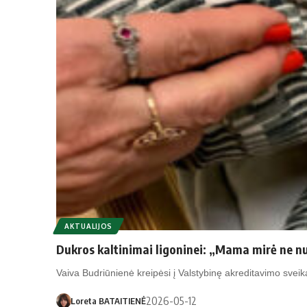
AKTUALIJOS
Dukros kaltinimai ligoninei: „Mama mirė ne n
Vaiva Budriūnienė kreipėsi į Valstybinę akreditavimo sveika
2026-05-12
Loreta BATAITIENĖ