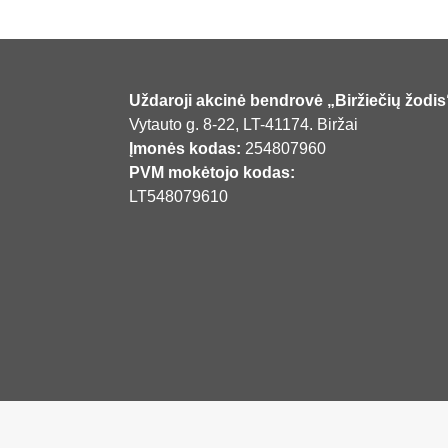
Uždaroji akcinė bendrovė „Biržiečių žodis
Vytauto g. 8-22, LT-41174. Biržai
Įmonės kodas:
254807960
PVM mokėtojo kodas:
LT548079610