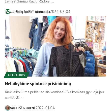
žeme? Gimiau Kazlų Rūdoje.…
2024-02-03
„Biržiečių žodžio“ informacija
AKTUALIJOS
Nelaikykime spintose prisiminimų
Kiek laiko Jums priklauso šis komisas? Šis komisas gyvuoja jau
seniai. Jis…
2022-01-04
Vilė LEŠČINSKIENĖ