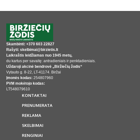
Skambinti: +370 603 22827
Rašyti: skelbimai@birzietis.lt
Laikraštis leidžiamas nuo 1945 metų,
du kartus per savaitę: antradieniais ir penktadieniais.
Uždaroji akcinė bendrovė „Biržiečių žodis“
Vytauto g. 8-22, LT-41174. Biržai
Įmonės kodas:
254807960
PVM mokėtojo kodas:
LT548079610
KONTAKTAI
PRENUMERATA
REKLAMA
SKELBIMAI
RENGINIAI