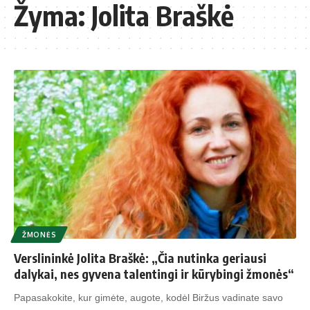
Žyma:
Jolita Braškė
ŽMONĖS
Verslininkė Jolita Braškė: „Čia nutinka geriausi
dalykai, nes gyvena talentingi ir kūrybingi žmonės“
Papasakokite, kur gimėte, augote, kodėl Biržus vadinate savo