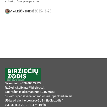
sukaktį. Šia proga apie…
2025-12-23
Vilė LEŠČINSKIENĖ
Skambinti: +370 603 22827
Rašyti: skelbimai@birzietis.lt
Laikraštis leidžiamas nuo 1945 metų,
du kartus per savaitę: antradieniais ir penktadieniais.
Uždaroji akcinė bendrovė „Biržiečių žodis“
Vytauto g. 8-22, LT-41174. Biržai