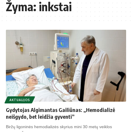
Žyma:
inkstai
AKTUALIJOS
Gydytojas Algimantas Gailiūnas: „Hemodializė
neišgydo, bet leidžia gyventi”
Biržų ligoninės hemodializės skyrius mini 30 metų veiklos