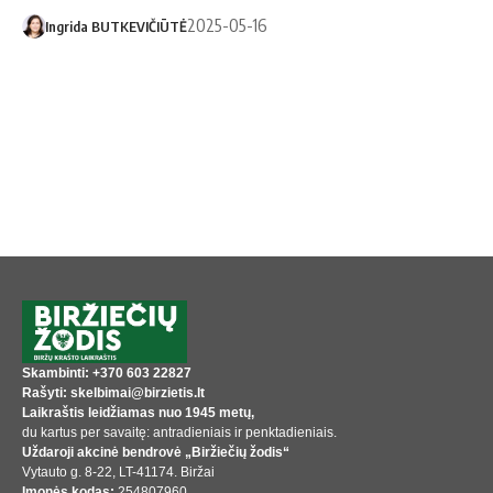
2025-05-16
Ingrida BUTKEVIČIŪTĖ
Skambinti: +370 603 22827
Rašyti: skelbimai@birzietis.lt
Laikraštis leidžiamas nuo 1945 metų,
du kartus per savaitę: antradieniais ir penktadieniais.
Uždaroji akcinė bendrovė „Biržiečių žodis“
Vytauto g. 8-22, LT-41174. Biržai
Įmonės kodas:
254807960