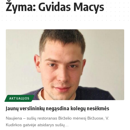
Žyma:
Gvidas Macys
AKTUALIJOS
Jaunų verslininkų negąsdina kolegų nesėkmės
Naujiena – sušių restoranas Birželio mėnesį Biržuose, V.
Kudirkos gatvėje atsidarys sušių…