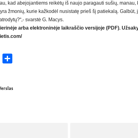
u, kad abejojantiems reikėtų iš naujo paragauti sušių, manau
i yra žmonių, kurie kažkodėl nusistatę prieš šį patiekalą. Galbūt,
 atrodytų?“,- svarstė G. Macys.
ierinėje arba elektroninėje laikraščio versijoje (PDF). Užsaky
ietis.com/
ok
enger
atsApp
X
Share
Verslas