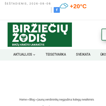
ŠEŠTADIENIS, 2026-08-08
+20°C
AKTUALIJOS
TEISĖTVARKA
SVEIKATA
ŪKI
Home
»
Blog
»
Jaunų verslininkų negąsdina kolegų nesėkmės