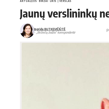
AKTUALIJOS
BIRŽAI
ŪKIS | VERSLAS
Jaunų verslininkų 
Ingrida BUTKEVIČIŪTĖ
P
- „Biržiečių žodžio“ korespondentė