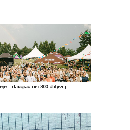
je – daugiau nei 300 dalyvių