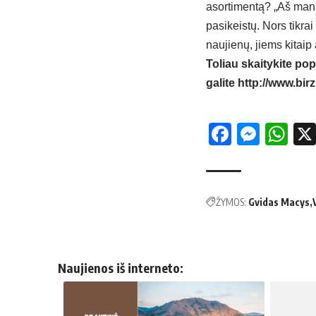
asortimentą? „Aš mana
pasikeistų. Nors tikra
naujienų, jiems kitaip
Toliau skaitykite pop
galite
http://www.birz
Facebo
Mess
Wh
ŽYMOS:
Gvidas Macys
Naujienos iš interneto: