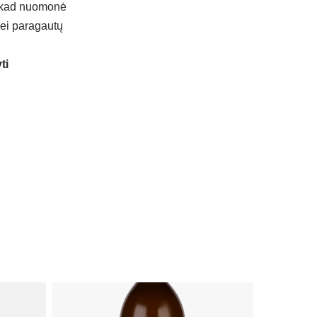
, kad nuomonė
 jei paragautų
ti