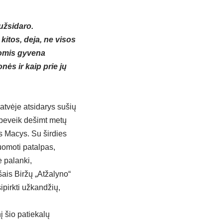
 užsidaro.
kitos, deja, ne visos
ikomis gyvena
nės ir kaip prie jų
atvėje atsidarys sušių
, beveik dešimt metų
s Macys. Su širdies
uomoti patalpas,
 palanki,
ais Biržų „Atžalyno“
ipirkti užkandžių,
nį šio patiekalų