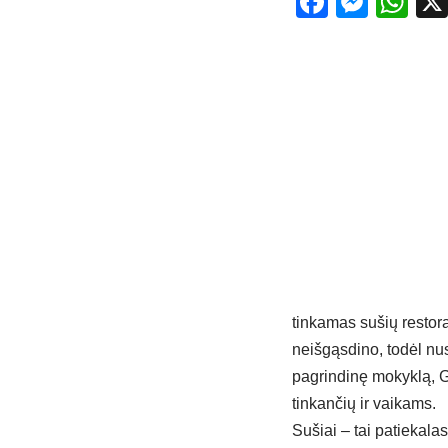
Facebo
Mess
Wh
tinkamas sušių restor
neišgąsdino, todėl nu
pagrindinę mokyklą, G
tinkančių ir vaikams.
Sušiai – tai patiekalas