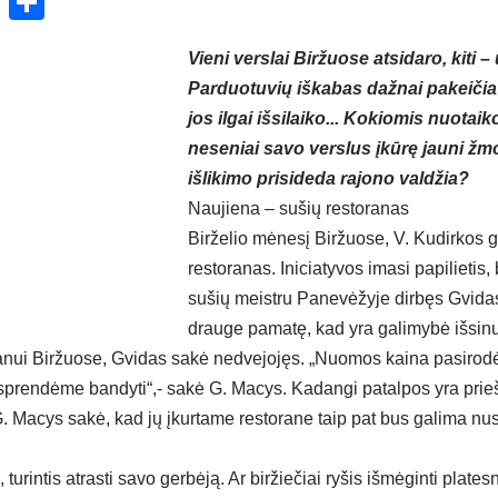
ok
enger
atsApp
X
Share
Vieni verslai Biržuose atsidaro, kiti –
Parduotuvių iškabas dažnai pakeičia 
jos ilgai išsilaiko... Kokiomis nuota
neseniai savo verslus įkūrę jauni žmo
išlikimo prisideda rajono valdžia?
Naujiena – sušių restoranas
Birželio mėnesį Biržuose, V. Kudirkos g
restoranas. Iniciatyvos imasi papilietis
sušių meistru Panevėžyje dirbęs Gvida
drauge pamatę, kad yra galimybė išsin
anui Biržuose, Gvidas sakė nedvejojęs. „Nuomos kaina pasirodė
sprendėme bandyti“,- sakė G. Macys. Kadangi patalpos yra prieš
. Macys sakė, kad jų įkurtame restorane taip pat bus galima nus
, turintis atrasti savo gerbėją. Ar biržiečiai ryšis išmėginti plates