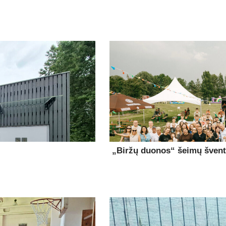
„Biržų duonos“ šeimų šventė