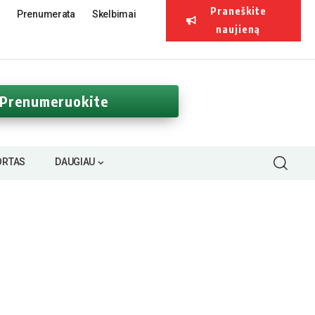
Praneškite
Prenumerata
Skelbimai
naujieną
Prenumeruokite
ORTAS
DAUGIAU