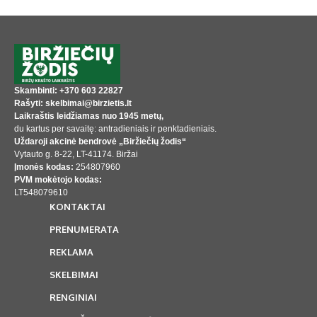
Skambinti: +370 603 22827
Rašyti: skelbimai@birzietis.lt
Laikraštis leidžiamas nuo 1945 metų,
du kartus per savaitę: antradieniais ir penktadieniais.
Uždaroji akcinė bendrovė „Biržiečių žodis“
Vytauto g. 8-22, LT-41174. Biržai
Įmonės kodas:
254807960
PVM mokėtojo kodas:
LT548079610
KONTAKTAI
PRENUMERATA
REKLAMA
SKELBIMAI
RENGINIAI