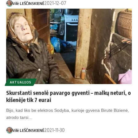
2021-12-07
Vilė LEŠČINSKIENĖ
AKTUALIJOS
Skurstanti senolė pavargo gyventi – malkų neturi, o
kišenėje tik 7 eurai
Bijo, kad liks be elektros Sodyba, kurioje gyvena Birutė Bizienė,
atrodo tarsi…
2021-11-30
Vilė LEŠČINSKIENĖ