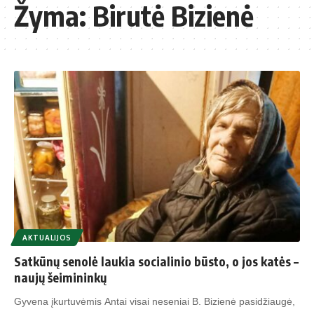
Žyma:
Birutė Bizienė
AKTUALIJOS
Satkūnų senolė laukia socialinio būsto, o jos katės –
naujų šeimininkų
Gyvena įkurtuvėmis Antai visai neseniai B. Bizienė pasidžiaugė,