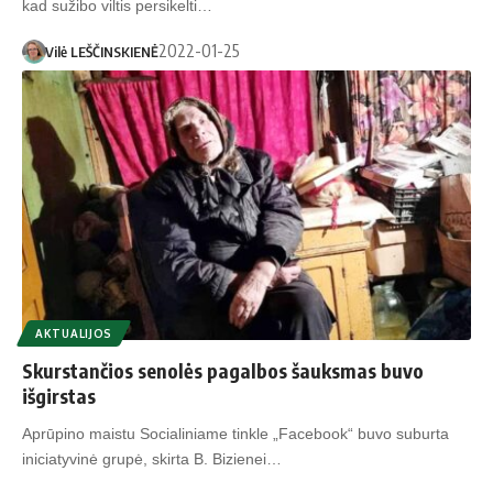
kad sužibo viltis persikelti…
2022-01-25
Vilė LEŠČINSKIENĖ
AKTUALIJOS
Skurs­tan­čios se­no­lės pa­gal­bos šauks­mas buvo
išgirstas
Aprūpino maistu Socialiniame tinkle „Facebook“ buvo suburta
iniciatyvinė grupė, skirta B. Bizienei…