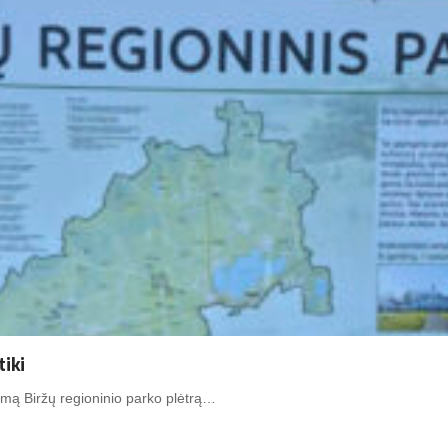
tiki
limą Biržų regioninio parko plėtrą…