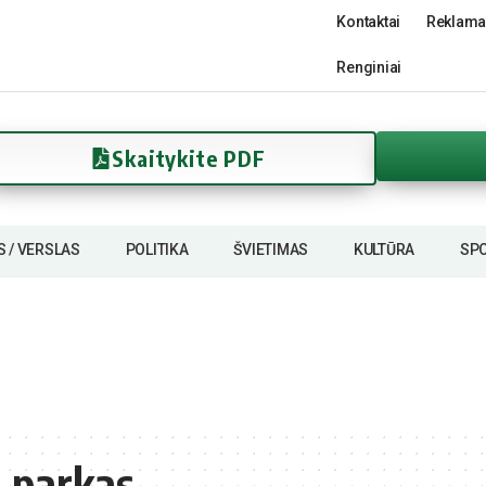
Kontaktai
Reklama
Renginiai
Skaitykite PDF
S / VERSLAS
POLITIKA
ŠVIETIMAS
KULTŪRA
SP
s parkas