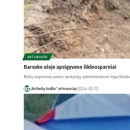
AKTUALIJOS
Barsuko oloje apsigyveno šikšnosparniai
Biržų regioninio parko lankytojų administratorė Inga Ma
2024-02-12
„Biržiečių žodžio“ informacija