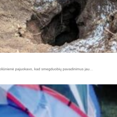
skoliūnienė pajuokavo, kad smegduobių pavadinimus jau…