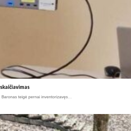
 skaičiavimas
K. Baronas teigė pernai inventorizavęs…