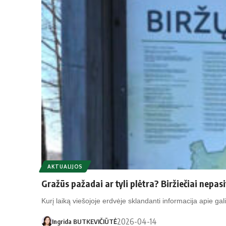
AKTUALIJOS
Gražūs pažadai ar tyli plėtra? Biržiečiai nepasi
Kurį laiką viešojoje erdvėje sklandanti informacija apie ga
2026-04-14
Ingrida BUTKEVIČIŪTĖ