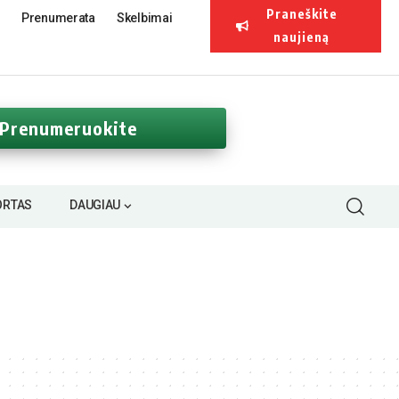
Praneškite
Prenumerata
Skelbimai
naujieną
Prenumeruokite
ORTAS
DAUGIAU