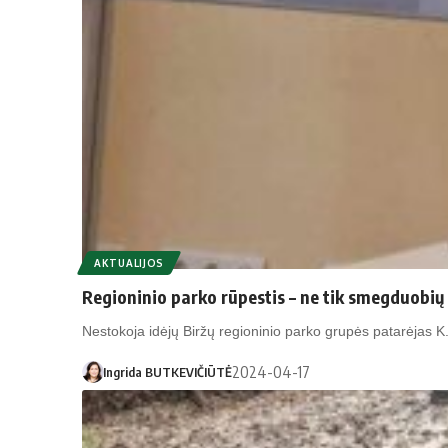
AKTUALIJOS
Regioninio parko rūpestis – ne tik smegduobių
Nestokoja idėjų Biržų regioninio parko grupės patarėjas 
2024-04-17
Ingrida BUTKEVIČIŪTĖ