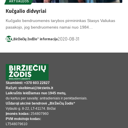
AKTUALIJOS
Kučgalio didvyriai
Kučgalio bendruomenės tarybos pirmininkas Stasys Valiukas
pasakojo, jog bendruomenės namai nuo 1984…
2020-08-31
„Biržiečių žodžio“ informacija
Skambinti: +370 603 22827
Rašyti: skelbimai@birzietis.lt
Laikraštis leidžiamas nuo 1945 metų,
du kartus per savaitę: antradieniais ir penktadieniais.
Uždaroji akcinė bendrovė „Biržiečių žodis“
Vytauto g. 8-22, LT-41174. Biržai
Įmonės kodas:
254807960
PVM mokėtojo kodas:
LT548079610