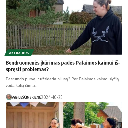
AKTUALIJOS
Bend­ruo­me­nės įkū­ri­mas pa­dės Pa­lai­mos kai­mui iš­
spręs­ti pro­ble­mas?
Pastumdo purvą ir užsideda pliusą? Per Palaimos kaimo ulyčią
veda kelių šimtų…
2024-10-25
Vilė LEŠČINSKIENĖ