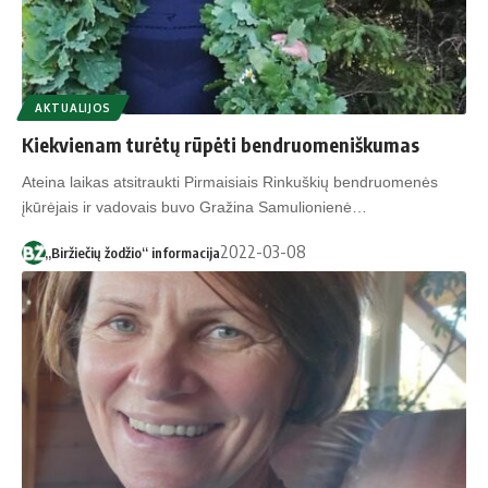
AKTUALIJOS
Kiekvienam turėtų rūpėti bendruomeniškumas
Ateina laikas atsitraukti Pirmaisiais Rinkuškių bendruomenės
įkūrėjais ir vadovais buvo Gražina Samulionienė…
2022-03-08
„Biržiečių žodžio“ informacija