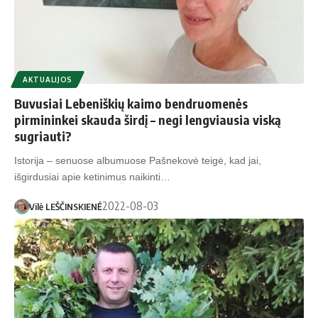
AKTUALIJOS
Buvusiai Lebeniškių kaimo bendruomenės
pirmininkei skauda širdį – negi lengviausia viską
sugriauti?
Istorija – senuose albumuose Pašnekovė teigė, kad jai,
išgirdusiai apie ketinimus naikinti…
2022-08-03
Vilė LEŠČINSKIENĖ