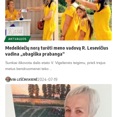
AKTUALIJOS
Medeikiečių norą turėti meno vadovą R. Lesevičius
vadina „ubagiška prabanga“
Sunkiai iškovota dalis etato V. Vigelienės teigimu, prieš trejus
metus bendruomenei teko…
2024-07-19
Vilė LEŠČINSKIENĖ