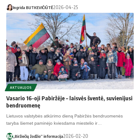
2026-04-25
Ingrida BUTKEVIČIŪTĖ
AKTUALIJOS
Vasario 16-oji Pabiržėje – laisvės šventė, suvienijusi
bendruomenę
Lietuvos valstybės atkūrimo dieną Pabiržės bendruomenės
taryba šiemet paminėjo kviesdama miestelio ir…
2026-02-20
„Biržiečių žodžio“ informacija