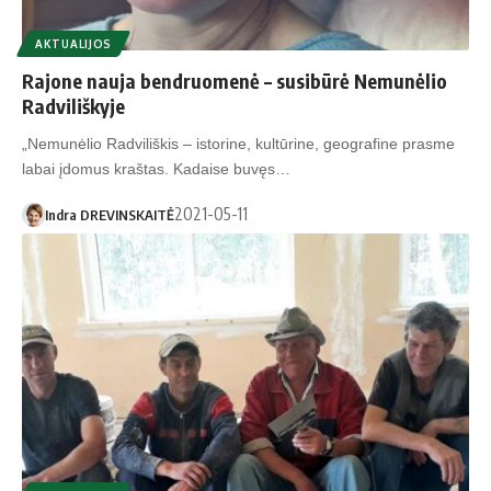
AKTUALIJOS
Rajone nauja bendruomenė – susibūrė Nemunėlio
Radviliškyje
„Nemunėlio Radviliškis – istorine, kultūrine, geografine prasme
labai įdomus kraštas. Kadaise buvęs…
2021-05-11
Indra DREVINSKAITĖ