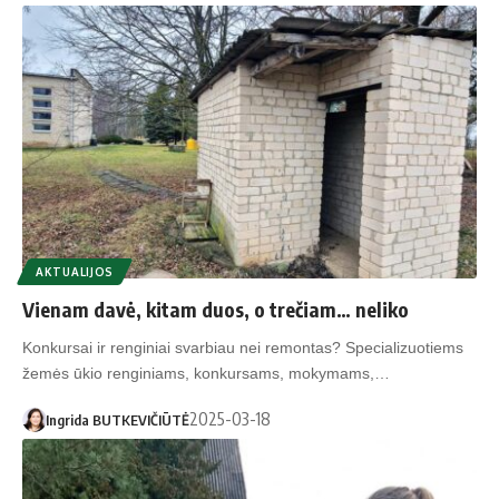
AKTUALIJOS
Vienam davė, kitam duos, o trečiam… neliko
Konkursai ir renginiai svarbiau nei remontas? Specializuotiems
žemės ūkio renginiams, konkursams, mokymams,…
2025-03-18
Ingrida BUTKEVIČIŪTĖ