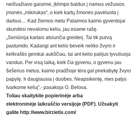
neišvažiavo gaisrinė, įklimpo baldus į namus vežusios
įmonės „mikriukas“, o kiek kartų žmonės pavėluota į
darbus… Kad žiemos metu Palaimos kaimo gyventojai
skundėsi nevalomu keliu, jau esame rašę.
„Seniūnija kartais atsiunčia greiderį. Tai tik purvą
pastumdo. Kadangi ant kelio beveik neliko žvyro ir
kelkraštis gerokai aukščiau, tai ant kelio palijus tyvuliuoja
vanduo. Per visą laiką, kiek čia gyvenu, o gyvenu jau
šešerius metus, kaimo pradžioje tėra gal priekabytę žvyro
papylę. Ir daugiausia į duobes. Neapsikentę, mes patys
tvarkome kelią“,- pasakoja O. Belova.
Toliau skaitykite popierinėje arba
elektroninėje laikraščio versijoje (PDF). Užsakyti
galite
http://www.birzietis.com/