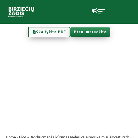
Skaitykite PDF
Prenumeruokite
Home
»
Blog
»
Bend­ruo­me­nės įkū­ri­mas pa­dės Pa­lai­mos kai­mui iš­spręs­ti pro­ble­mas?