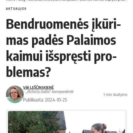
AKTUALIJOS
Bend­ruo­me­nės įkū­ri­
mas pa­dės Pa­lai­mos
kai­mui iš­spręs­ti pro­
ble­mas?
Vilė LEŠČINSKIENĖ
- „Biržiečių žodžio“ korespondentė
1 min skaitymo
Publikuota: 2024-10-25