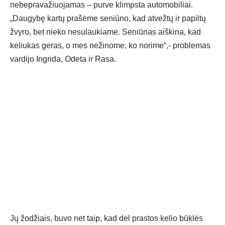
nebepravažiuojamas – purve klimpsta automobiliai.
„Daugybę kartų prašėme seniūno, kad atvežtų ir papiltų
žvyro, bet nieko nesulaukiame. Seniūnas aiškina, kad
keliukas geras, o mes nežinome, ko norime“,- problemas
vardijo Ingrida, Odeta ir Rasa.
Jų žodžiais, buvo net taip, kad dėl prastos kelio būklės