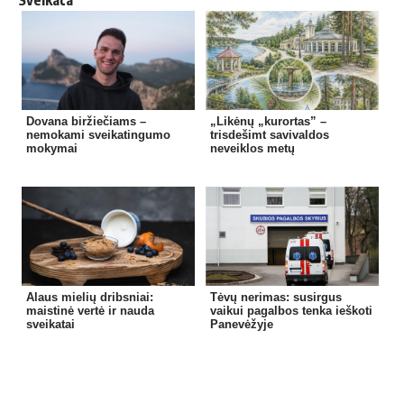
Sveikata
Dovana biržiečiams –
„Likėnų „kurortas” –
nemokami sveikatingumo
trisdešimt savivaldos
mokymai
neveiklos metų
Alaus mielių dribsniai:
Tėvų nerimas: susirgus
maistinė vertė ir nauda
vaikui pagalbos tenka ieškoti
sveikatai
Panevėžyje