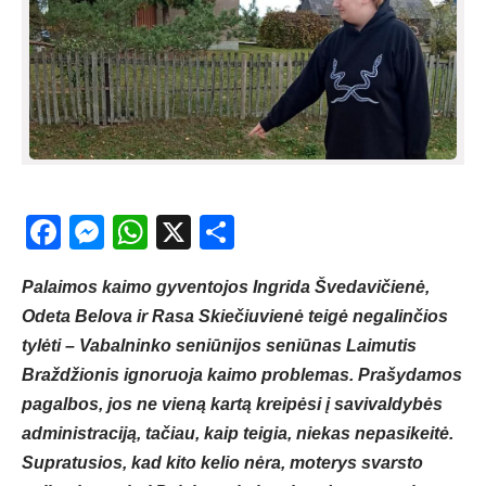
Facebook
Messenger
WhatsApp
X
Share
Palaimos kaimo gyventojos Ingrida Švedavičienė,
Odeta Belova ir Rasa Skiečiuvienė teigė negalinčios
tylėti – Vabalninko seniūnijos seniūnas Laimutis
Braždžionis ignoruoja kaimo problemas. Prašydamos
pagalbos, jos ne vieną kartą kreipėsi į savivaldybės
administraciją, tačiau, kaip teigia, niekas nepasikeitė.
Supratusios, kad kito kelio nėra, moterys svarsto