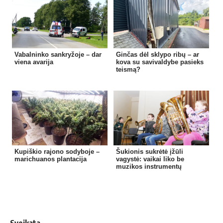
Vabalninko sankryžoje – dar
Ginčas dėl sklypo ribų – ar
viena avarija
kova su savivaldybe pasieks
teismą?
Kupiškio rajono sodyboje –
Šukionis sukrėtė įžūli
marichuanos plantacija
vagystė: vaikai liko be
muzikos instrumentų