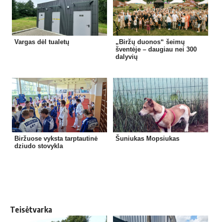
Vargas dėl tualetų
„Biržų duonos“ šeimų
šventėje – daugiau nei 300
dalyvių
Biržuose vyksta tarptautinė
Šuniukas Mopsiukas
dziudo stovykla
Teisėtvarka