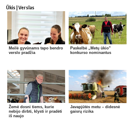
Ūkis | Verslas
Meilė gyvūnams tapo bendro
Paskelbė „Metų ūkio”
verslo pradžia
konkurso nominantus
Žemė dosni tiems, kurie
Javapjūtės metu – didesnė
nebijo dirbti, klysti ir pradėti
gaisrų rizika
iš naujo