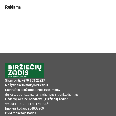
Reklama
Skambinti: +370 603 22827
Rašyti: skelbimai@birzietis.lt
Laikraštis leidžiamas nuo 1945 metų,
du kartus per savaitę: antradieniais ir penktadieniais.
Uždaroji akcinė bendrovė „Biržiečių žodis“
Vytauto g. 8-22, LT-41174. Biržai
Įmonės kodas:
254807960
PVM mokėtojo kodas: