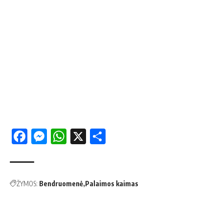
Facebook
Messenger
WhatsApp
X
Share
ŽYMOS:
Bendruomenė
Palaimos kaimas