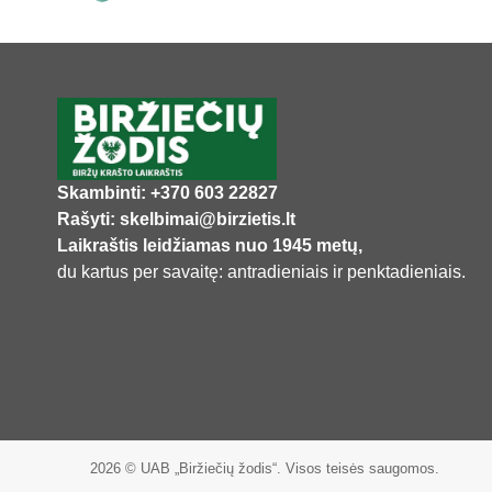
Skambinti: +370 603 22827
Rašyti: skelbimai@birzietis.lt
Laikraštis leidžiamas nuo 1945 metų,
du kartus per savaitę: antradieniais ir penktadieniais.
2026 © UAB „Biržiečių žodis“. Visos teisės saugomos.