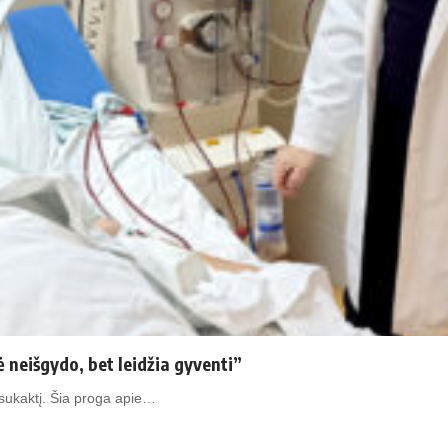
neišgydo, bet leidžia gyventi”
 sukaktį. Šia proga apie…