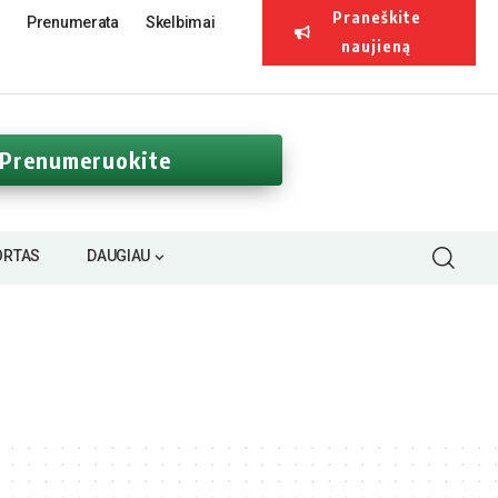
Praneškite
Prenumerata
Skelbimai
naujieną
Prenumeruokite
ORTAS
DAUGIAU