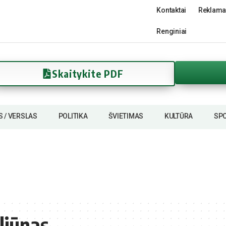
Kontaktai
Reklama
Renginiai
Skaitykite PDF
S / VERSLAS
POLITIKA
ŠVIETIMAS
KULTŪRA
SP
liūnas