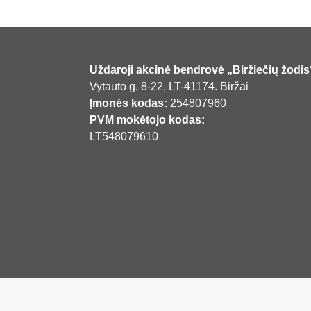
Uždaroji akcinė bendrovė „Biržiečių žodis
Vytauto g. 8-22, LT-41174. Biržai
Įmonės kodas:
254807960
PVM mokėtojo kodas:
LT548079610