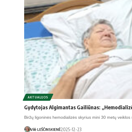
AKTUALIJOS
Gydytojas Algimantas Gailiūnas: „Hemodializė 
Biržų ligoninės hemodializės skyrius mini 30 metų veiklos
2025-12-23
Vilė LEŠČINSKIENĖ