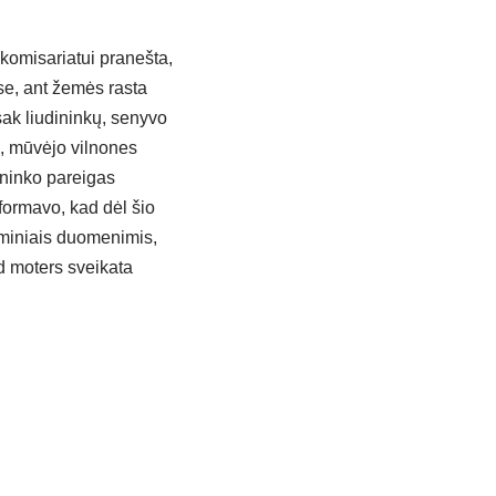
 komisariatui pranešta,
se, ant žemės rasta
sak liudininkų, senyvo
i, mūvėjo vilnones
šininko pareigas
nformavo, kad dėl šio
irminiais duomenimis,
 moters sveikata