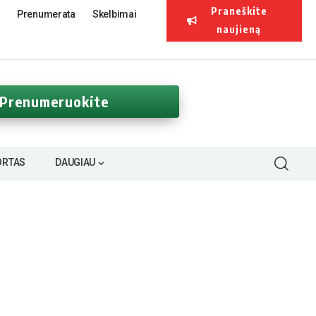
Praneškite
Prenumerata
Skelbimai
naujieną
Prenumeruokite
ORTAS
DAUGIAU