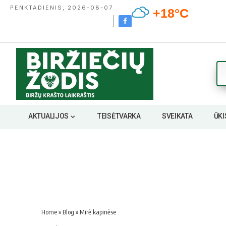
PENKTADIENIS, 2026-08-07
+18°C
AKTUALIJOS
TEISĖTVARKA
SVEIKATA
ŪKI
Home
»
Blog
»
Mi­rė ka­pi­nė­se