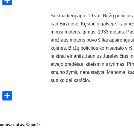
ok
enger
atsApp
X
Share
Sekmadienį apie 19 val. Biržų policijos
kad Biržuose, Kęstučio gatvėje, kapinė
mirusi moteris, gimusi 1933 metais. Pa
amžiaus moteris buvo šiltai apsirengus
kojines. Biržų policijos komisariato vir
laikinai einantis Jaunius Jurelevičius i
atvejo pradėtas ikiteisminis tyrimas. P
smurto žymių nenustatyta. Manoma, kad
sutriko dėl karščio.
ok
enger
atsApp
X
Share
 komisariatas
Kapinės