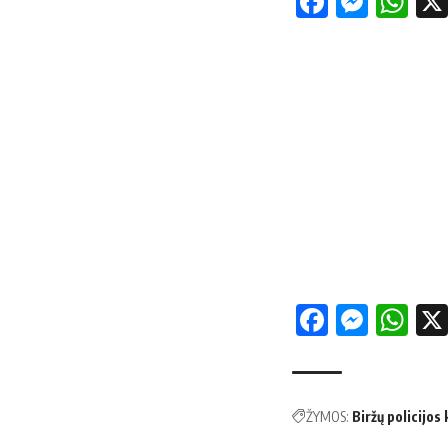
Facebo
Mess
Wh
Facebo
Mess
Wh
ŽYMOS:
Biržų policijos