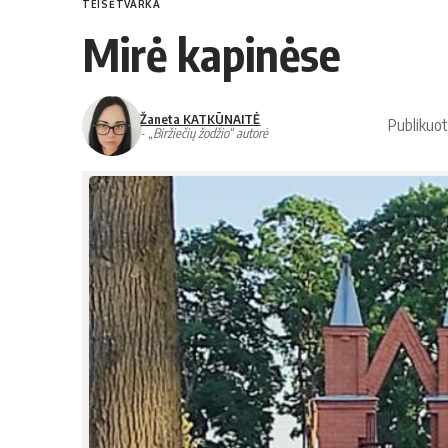
TEISĖTVARKA
Mi­rė ka­pi­nė­se
Žaneta KATKŪNAITĖ
Publikuo
- „Biržiečių žodžio“ autorė