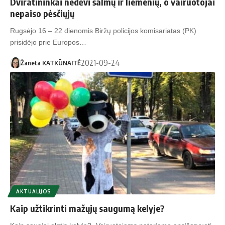
Dviratininkai nedėvi šalmų ir liemenių, o vairuotojai
nepaiso pėsčiųjų
Rugsėjo 16 – 22 dienomis Biržų policijos komisariatas (PK)
prisidėjo prie Europos…
2021-09-24
Žaneta KATKŪNAITĖ
AKTUALIJOS
Kaip užtikrinti mažųjų saugumą kelyje?