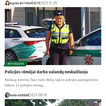
2023-12-05
Ingrida BUTKEVIČIŪTĖ
AKTUALIJOS
Policijos rėmėjai darbo valandų neskaičiuoja
Nedaug norinčių Šiuo metu Biržų rajono policijos pareigūnams
talkina 11 policijos rėmėjų,…
2023-08-10
Vaida KERIENĖ