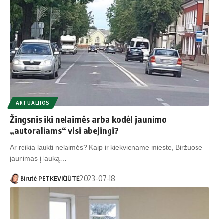
AKTUALIJOS
Žingsnis iki nelaimės arba kodėl jaunimo
„autoraliams“ visi abejingi?
Ar reikia laukti nelaimės? Kaip ir kiekviename mieste, Biržuose
jaunimas į lauką…
2023-07-18
Birutė PETKEVIČIŪTĖ