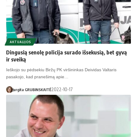
AKTUALIJOS
Dingusią senolę policija surado išsekusią, bet gyvą
ir sveiką
Ieškojo su pėdsekiu Biržų PK viršininkas Deividas Valtaris
pasakojo, kad pranešimą apie…
2022-10-17
Jurgita GRUBINSKAITĖ