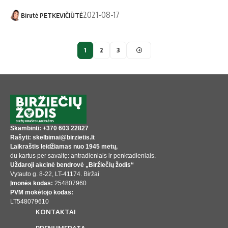
2021-08-17
Birutė PETKEVIČIŪTĖ
1
2
3
Skambinti: +370 603 22827
Rašyti: skelbimai@birzietis.lt
Laikraštis leidžiamas nuo 1945 metų,
du kartus per savaitę: antradieniais ir penktadieniais.
Uždaroji akcinė bendrovė „Biržiečių žodis“
Vytauto g. 8-22, LT-41174. Biržai
Įmonės kodas:
254807960
PVM mokėtojo kodas:
LT548079610
KONTAKTAI
PRENUMERATA