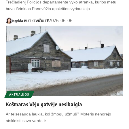
Trečiadienį Policijos departamente vyko atranka, kurios metu
buvo išrinktas Panevėžio apskrities vyriausiojo…
2026-06-06
Ingrida BUTKEVIČIŪTĖ
AKTUALIJOS
Košmaras Vėjo gatvėje nesibaigia
Ar teisėsauga laukia, kol žmogų užmuš? Moteris nenorėjo
atskleisti savo vardo ir…