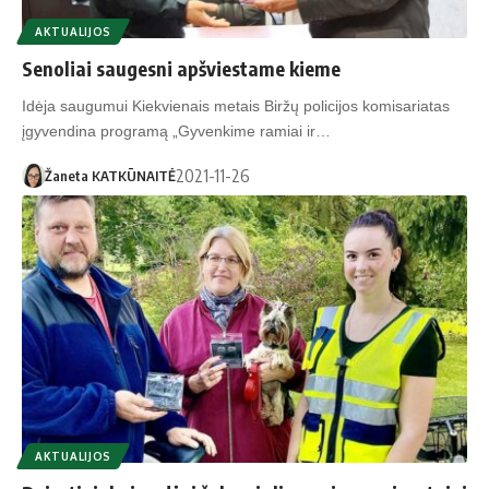
AKTUALIJOS
Senoliai saugesni apšviestame kieme
Idėja saugumui Kiekvienais metais Biržų policijos komisariatas
įgyvendina programą „Gyvenkime ramiai ir…
2021-11-26
Žaneta KATKŪNAITĖ
AKTUALIJOS