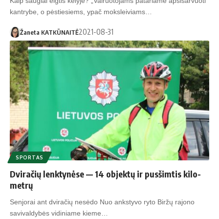
Kaip saugiai elgtis kelyje? „Vairuotojams patariame apsišarvuoti
kantrybe, o pėstiesiems, ypač moksleiviams…
2021-08-31
Žaneta KATKŪNAITĖ
SPORTAS
Dvi­ra­čių lenk­ty­nė­se — 14 ob­jek­tų ir pus­šim­tis ki­lo­
met­rų
Senjorai ant dviračių nesėdo Nuo ankstyvo ryto Biržų rajono
savivaldybės vidiniame kieme…