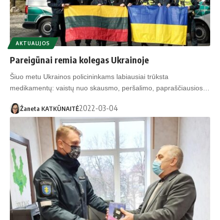
AKTUALIJOS
Pareigūnai remia kolegas Ukrainoje
Šiuo metu Ukrainos policininkams labiausiai trūksta
medikamentų: vaistų nuo skausmo, peršalimo, papraščiausios…
2022-03-04
Žaneta KATKŪNAITĖ