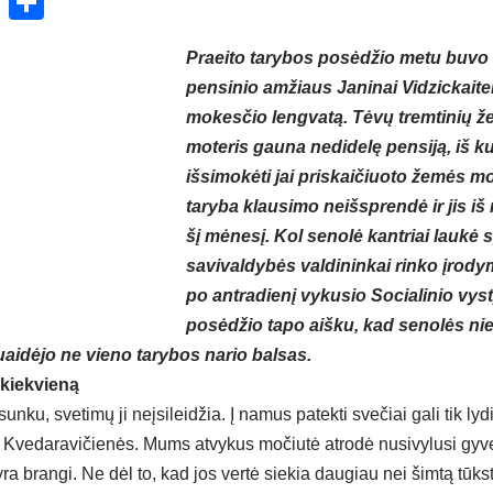
ok
enger
atsApp
X
Share
Praeito tarybos posėdžio metu buvo 
pensinio amžiaus Janinai Vidzickaite
mokesčio lengvatą. Tėvų tremtinių ž
moteris gauna nedidelę pensiją, iš ku
išsimokėti jai priskaičiuoto žemės m
taryba klausimo neišsprendė ir jis iš
šį mėnesį. Kol senolė kantriai laukė
savivaldybės valdininkai rinko įrodym
po antradienį vykusio Socialinio vy
posėdžio tapo aišku, kad senolės ni
aidėjo ne vieno tarybos nario balsas.
 kiekvieną
unku, svetimų ji neįsileidžia. Į namus patekti svečiai gali tik lyd
ės Kvedaravičienės. Mums atvykus močiutė atrodė nusivylusi gyv
ra brangi. Ne dėl to, kad jos vertė siekia daugiau nei šimtą tūkst