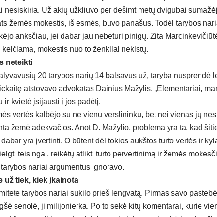
ai nesiskiria. Už akių užkliuvo per dešimt metų dvigubai sumažėj
ats žemės mokestis, iš esmės, buvo panašus. Todėl tarybos naria
jo anksčiau, jei dabar jau nebeturi pinigų. Zita Marcinkevičiūt
tų keičiama, mokestis nuo to ženkliai nekistų.
 neteikti
alyvavusių 20 tarybos narių 14 balsavus už, taryba nusprendė le
ckaitę atstovavo advokatas Dainius Mažylis. „Elementariai, man 
r kvietė įsijausti į jos padėtį.
s vertės kalbėjo su ne vienu verslininku, bet nei vienas jų nesir
nta žemė adekvačios. Anot D. Mažylio, problema yra ta, kad šitie
dabar yra įvertinti. O būtent dėl tokios aukštos turto vertės ir ky
ielgti teisingai, reikėtų atlikti turto pervertinimą ir žemės moke
u tarybos nariai argumentus ignoravo.
 už tiek, kiek įkainota
mitete tarybos nariai sukilo prieš lengvatą. Pirmas savo pasteb
šė senolė, ji milijonierka. Po to sekė kitų komentarai, kurie vie