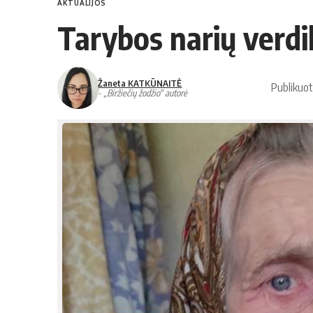
AKTUALIJOS
Tarybos narių verdi
Žaneta KATKŪNAITĖ
Publikuot
- „Biržiečių žodžio“ autorė