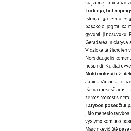
šią žemę Janina Vidzi
Turtinga, bet nepra
Istorija ilga. Senolės
pasakojo, jog tai, ką 
gyventi, ji nesuvokė. 
Geradarės iniciatyva s
Vidzickaitė šiandien va
Nors daugelis komentu
nespindi. Kukliai gyve
Moki mokestį už nie
Janina Vidzickaitė pas
išeina mokesčiams. Ta
žemės mokestis nėra na
Tarybos posėdžiui p
Į šio mėnesio tarybos 
vystymo komiteto posė
Marcinkevičiūtė pasako