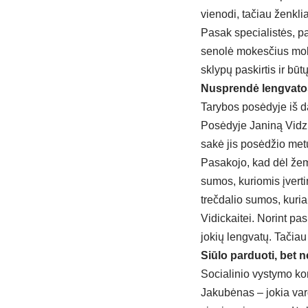
vienodi, tačiau ženkli
Pasak specialistės, p
senolė mokesčius mokė
sklypų paskirtis ir bū
Nusprendė lengvatos
Tarybos posėdyje iš d
Posėdyje Janiną Vidzi
sakė jis posėdžio metu i
Pasakojo, kad dėl žemė
sumos, kuriomis įverti
trečdalio sumos, kuria 
Vidickaitei. Norint pas
jokių lengvatų. Tačia
Siūlo parduoti, bet ne
Socialinio vystymo ko
Jakubėnas – jokia varg