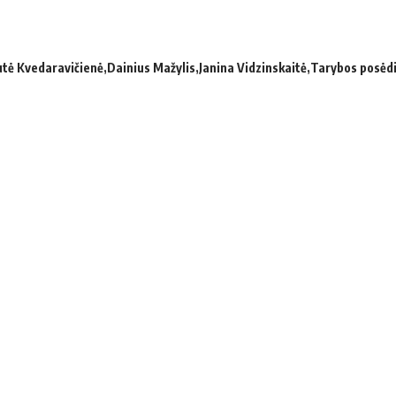
utė Kvedaravičienė
Dainius Mažylis
Janina Vidzinskaitė
Tarybos posėd