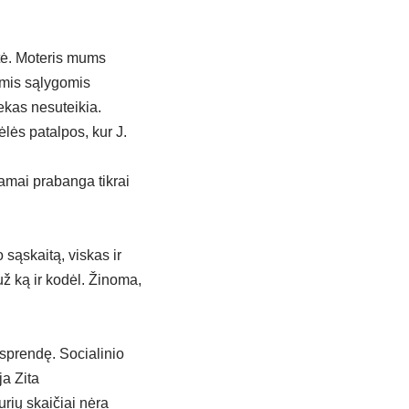
itė. Moteris mums
iomis sąlygomis
ekas nesuteikia.
lės patalpos, kur J.
amai prabanga tikrai
sąskaitą, viskas ir
ž ką ir kodėl. Žinoma,
usprendę. Socialinio
a Zita
urių skaičiai nėra