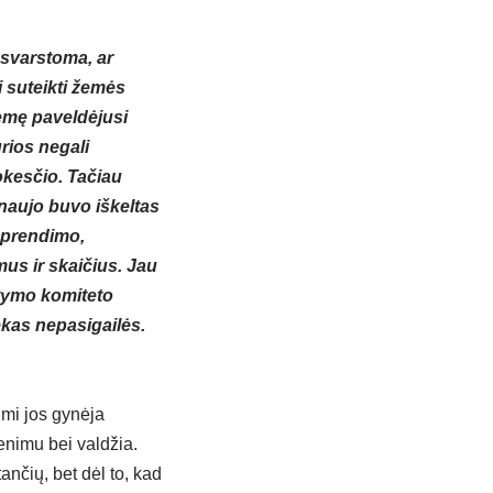
svarstoma, ar
i suteikti žemės
emę paveldėjusi
rios negali
okesčio. Tačiau
 naujo buvo iškeltas
 sprendimo,
us ir skaičius. Jau
stymo komiteto
ekas nepasigailės.
imi jos gynėja
enimu bei valdžia.
ančių, bet dėl to, kad