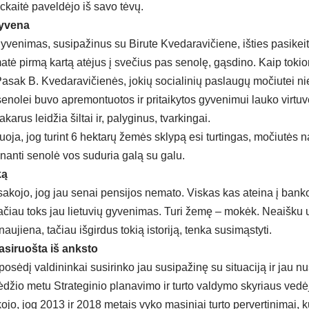
ckaitė paveldėjo iš savo tėvų.
gyvena
 gyvenimas, susipažinus su Birute Kvedaravičiene, išties pasike
matė pirmą kartą atėjus į svečius pas senolę, gąsdino. Kaip tok
Pasak B. Kvedaravičienės, jokių socialinių paslaugų močiutei ni
enolei buvo apremontuotos ir pritaikytos gyvenimui lauko virtuvė
karus leidžia šiltai ir, palyginus, tvarkingai.
oja, jog turint 6 hektarų žemės sklypą esi turtingas, močiutės n
nanti senolė vos suduria galą su galu.
ką
akojo, jog jau senai pensijos nemato. Viskas kas ateina į banko 
čiau toks jau lietuvių gyvenimas. Turi žemę – mokėk. Neaišku u
ujiena, tačiau išgirdus tokią istoriją, tenka susimąstyti.
asiruošta iš anksto
posėdį valdininkai susirinko jau susipažinę su situaciją ir jau n
džio metu Strateginio planavimo ir turto valdymo skyriaus vedėj
jo, jog 2013 ir 2018 metais vyko masiniai turto pervertinimai, k