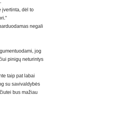
.
įvertinta, dėl to
ri.“
 parduodamas negali
argumentuodami, jog
iui pinigų neturintys
te taip pat labai
jog su savivaldybės
očiutei bus mažiau