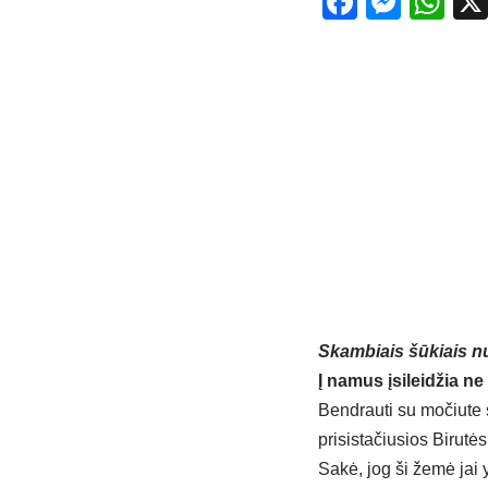
Facebo
Mess
Wh
Skambiais šūkiais nu
Į namus įsileidžia ne
Bendrauti su močiute s
prisistačiusios Birut
Sakė, jog ši žemė jai y