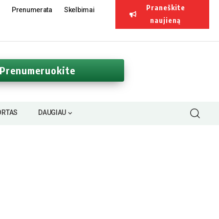
Praneškite
Prenumerata
Skelbimai
naujieną
Prenumeruokite
ORTAS
DAUGIAU