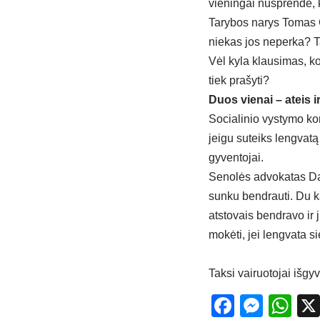
vieningai nusprendė, k
Tarybos narys Tomas Če
niekas jos neperka? T
Vėl kyla klausimas, 
tiek prašyti?
Duos vienai – ateis ir 
Socialinio vystymo ko
jeigu suteiks lengvatą
gyventojai.
Senolės advokatas Dain
sunku bendrauti. Du k
atstovais bendravo ir 
mokėti, jei lengvata s
Taksi vairuotojai išgy
Facebo
Mess
Wh