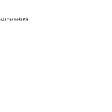
is
žemės mokestis