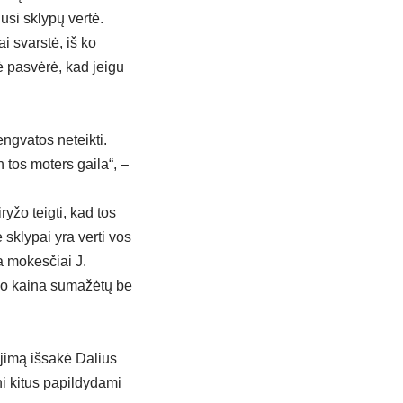
usi sklypų vertė.
i svarstė, iš ko
ė pasvėrė, kad jeigu
ngvatos neteikti.
tos moters gaila“, –
yžo teigti, kad tos
 sklypai yra verti vos
la mokesčiai J.
sčio kaina sumažėtų be
ėjimą išsakė Dalius
ni kitus papildydami