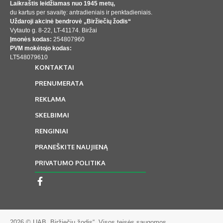
Laikraštis leidžiamas nuo 1945 metų,
du kartus per savaitę: antradieniais ir penktadieniais.
Uždaroji akcinė bendrovė „Biržiečių žodis“
Vytauto g. 8-22, LT-41174. Biržai
Įmonės kodas:
254807960
PVM mokėtojo kodas:
LT548079610
KONTAKTAI
PRENUMERATA
REKLAMA
SKELBIMAI
RENGINIAI
PRANEŠKITE NAUJIENĄ
PRIVATUMO POLITIKA
2026 © UAB „Biržiečių žodis“. Visos teisės saugomos.