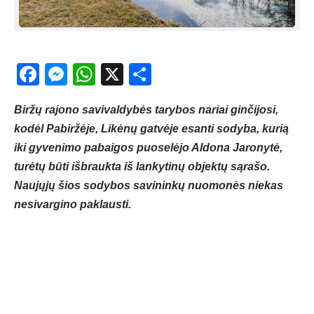
Facebook
Messenger
WhatsApp
X
Share
Biržų rajono savivaldybės tarybos nariai ginčijosi,
kodėl Pabiržėje, Likėnų gatvėje esanti sodyba, kurią
iki gyvenimo pabaigos puoselėjo Aldona Jaronytė,
turėtų būti išbraukta iš lankytinų objektų sąrašo.
Naujųjų šios sodybos savininkų nuomonės niekas
nesivargino paklausti.