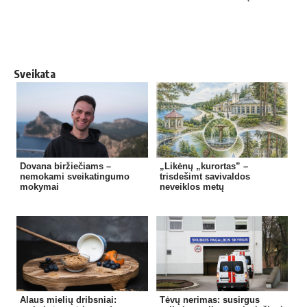
Sveikata
Dovana biržiečiams –
„Likėnų „kurortas” –
nemokami sveikatingumo
trisdešimt savivaldos
mokymai
neveiklos metų
Alaus mielių dribsniai:
Tėvų nerimas: susirgus