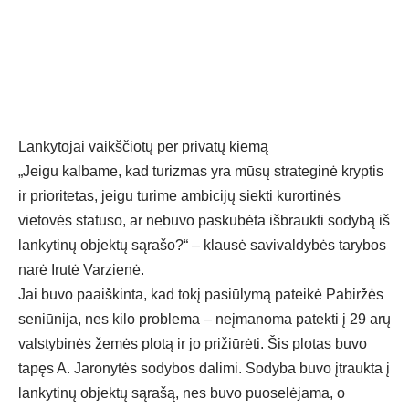
Lankytojai vaikščiotų per privatų kiemą
„Jeigu kalbame, kad turizmas yra mūsų strateginė kryptis
ir prioritetas, jeigu turime ambicijų siekti kurortinės
vietovės statuso, ar nebuvo paskubėta išbraukti sodybą iš
lankytinų objektų sąrašo?“ – klausė savivaldybės tarybos
narė Irutė Varzienė.
Jai buvo paaiškinta, kad tokį pasiūlymą pateikė Pabiržės
seniūnija, nes kilo problema – neįmanoma patekti į 29 arų
valstybinės žemės plotą ir jo prižiūrėti. Šis plotas buvo
tapęs A. Jaronytės sodybos dalimi. Sodyba buvo įtraukta į
lankytinų objektų sąrašą, nes buvo puoselėjama, o