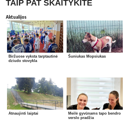
TAIP PAT SKAITYKITE
Aktualijos
Biržuose vyksta tarptautinė
Šuniukas Mopsiukas
dziudo stovykla
Atnaujinti laiptai
Meilė gyvūnams tapo bendro
verslo pradžia