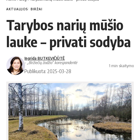
AKTUALIJOS
BIRŽAI
Tarybos narių mūšio
lauke – privati sodyba
Ingrida BUTKEVIČIŪTĖ
- „Biržiečių žodžio“ korespondentė
1 min skaitymo
Publikuota: 2025-03-28