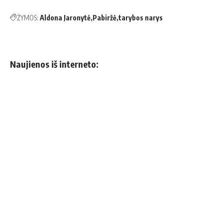
ŽYMOS:
Aldona Jaronytė
Pabiržė
tarybos narys
Naujienos iš interneto: