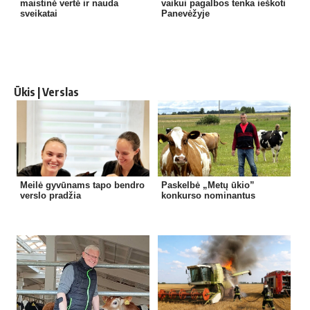
maistinė vertė ir nauda
vaikui pagalbos tenka ieškoti
sveikatai
Panevėžyje
Ūkis | Verslas
Meilė gyvūnams tapo bendro
Paskelbė „Metų ūkio”
verslo pradžia
konkurso nominantus