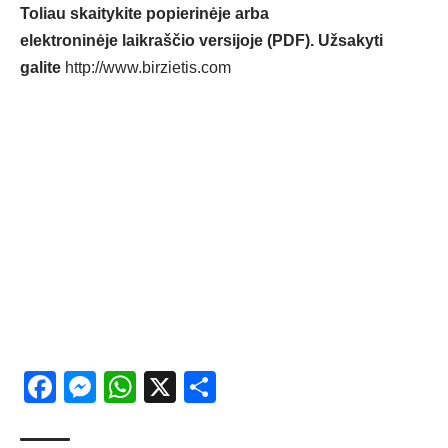
Toliau skaitykite popierinėje arba
elektroninėje laikraščio versijoje (PDF). Užsakyti
galite
http://www.birzietis.com
Facebook
Messenger
WhatsApp
X
Share