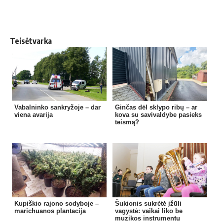
Teisėtvarka
Vabalninko sankryžoje – dar
Ginčas dėl sklypo ribų – ar
viena avarija
kova su savivaldybe pasieks
teismą?
Kupiškio rajono sodyboje –
Šukionis sukrėtė įžūli
marichuanos plantacija
vagystė: vaikai liko be
muzikos instrumentų