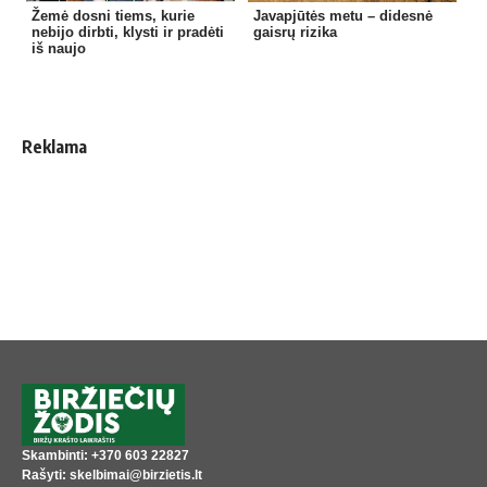
Žemė dosni tiems, kurie
Javapjūtės metu – didesnė
nebijo dirbti, klysti ir pradėti
gaisrų rizika
iš naujo
Reklama
Skambinti: +370 603 22827
Rašyti: skelbimai@birzietis.lt