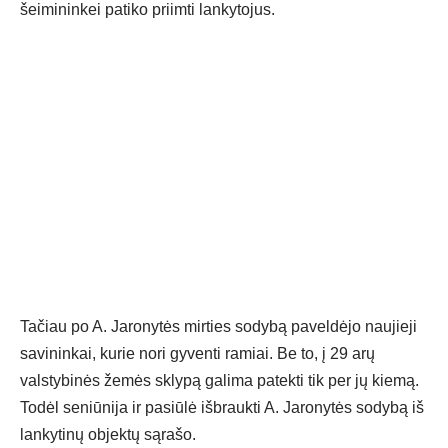
šeimininkei patiko priimti lankytojus.
Tačiau po A. Jaronytės mirties sodybą paveldėjo naujieji
savininkai, kurie nori gyventi ramiai. Be to, į 29 arų
valstybinės žemės sklypą galima patekti tik per jų kiemą.
Todėl seniūnija ir pasiūlė išbraukti A. Jaronytės sodybą iš
lankytinų objektų sąrašo.