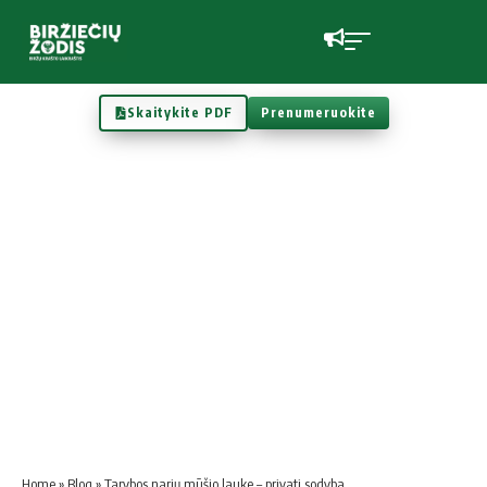
Skaitykite PDF
Prenumeruokite
Home
»
Blog
»
Tarybos narių mūšio lauke – privati sodyba