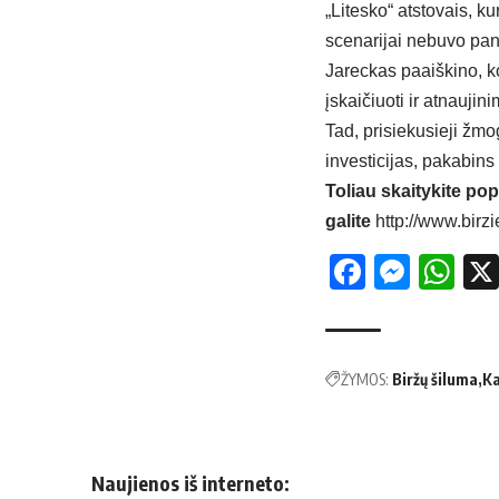
„Litesko“ atstovais, k
scenarijai nebuvo pan
Jareckas paaiškino, ko
įskaičiuoti ir atnaujin
Tad, prisiekusieji žmo
investicijas, pakabins
Toliau skaitykite pop
galite
http://www.birzi
Facebo
Mess
Wh
ŽYMOS:
Biržų šiluma
Ka
Naujienos iš interneto: