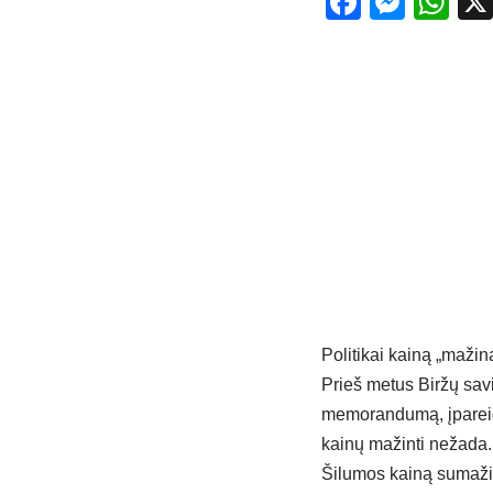
Facebo
Mess
Wh
Politikai kainą „mažin
Prieš metus Biržų savi
memorandumą, įpareigo
kainų mažinti nežada.
Šilumos kainą sumažin