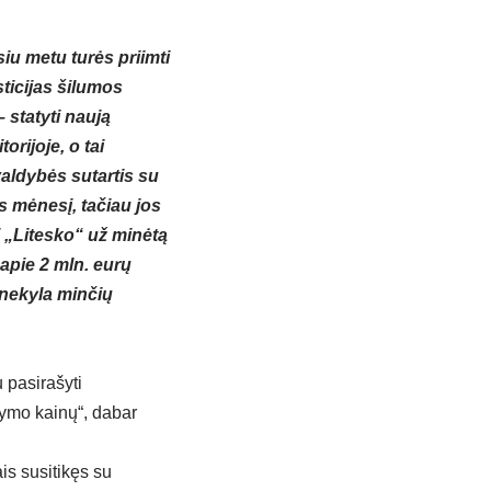
iu metu turės priimti
ticijas šilumos
– statyti naują
orijoje, o tai
valdybės sutartis su
 mėnesį, tačiau jos
 „Litesko“ už minėtą
 apie 2 mln. eurų
 nekyla minčių
 pasirašyti
dymo kainų“, dabar
is susitikęs su