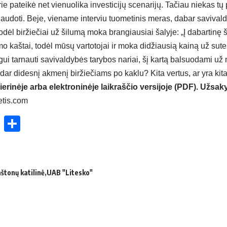
urie pateikė net vienuolika investicijų scenarijų. Tačiau niekas tų
audoti. Beje, viename interviu tuometinis meras, dabar savivald
dėl biržiečiai už šilumą moka brangiausiai šalyje: „Į dabartinę 
imo kaštai, todėl mūsų vartotojai ir moka didžiausią kainą už sute
gui tarnauti savivaldybės tarybos nariai, šį kartą balsuodami už 
 dar didesnį akmenį biržiečiams po kaklu? Kita vertus, ar yra ki
ierinėje arba elektroninėje laikraščio versijoje (PDF). Užsaky
etis.com
ok
enger
atsApp
X
Share
štonų katilinė
UAB "Litesko"