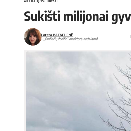
AKTUALIJOS
BIRŽAI
Sukišti milijonai g
Loreta BATAITIENĖ
- „Biržiečių žodžio“ direktorė-redaktorė