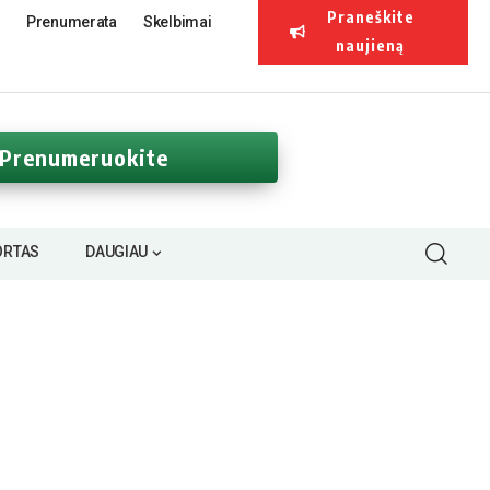
Praneškite
Prenumerata
Skelbimai
naujieną
Prenumeruokite
ORTAS
DAUGIAU