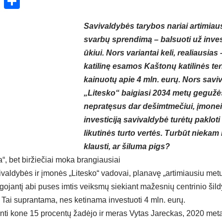
ok
enger
atsApp
X
Share
Savivaldybės tarybos nariai artimiaus
svarbų sprendimą – balsuoti už inves
ūkiui. Nors variantai keli, realiausias 
katilinę esamos Kaštonų katilinės terit
kainuotų apie 4 mln. eurų. Nors savi
„Litesko“ baigiasi 2034 metų gegužės
nepratęsus dar dešimtmečiui, įmonei
investiciją savivaldybė turėtų pakloti
likutinės turto vertės. Turbūt niekam
klausti, ar šiluma pigs?
a“, bet biržiečiai moka brangiausiai
valdybės ir įmonės „Litesko“ vadovai, planavę „artimiausiu metu
jantį abi puses imtis veiksmų siekiant mažesnių centrinio šil
 Tai suprantama, nes ketinama investuoti 4 mln. eurų.
ti kone 15 procentų žadėjo ir meras Vytas Jareckas, 2020 meta