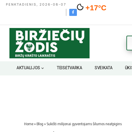
PENKTADIENIS, 2026-08-07
+17°C
AKTUALIJOS
TEISĖTVARKA
SVEIKATA
ŪKI
Home
»
Blog
»
Sukišti milijonai gyventojams šilumos neatpigins