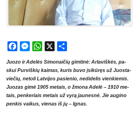
Facebook
Messenger
WhatsApp
X
Share
Juo­zo ir Ade­lės Si­mo­nai­čių gim­ti­nė: Ar­la­viš­kės, pa­
skui Pur­viš­kių kai­mas, ku­ris bu­vo įsi­kū­ręs už Juos­ta­
vie­čių, ne­to­li Lat­vi­jos pa­sie­nio, ne­di­de­lis vien­kie­mis.
Juo­zas gi­mė 1905 me­tais, o žmo­na Ade­lė – 1910 me­
tais, pen­ke­riais me­tais už vy­rą jau­nes­nė. Jie augino
penkis vaikus, vienas iš jų – Ignas.