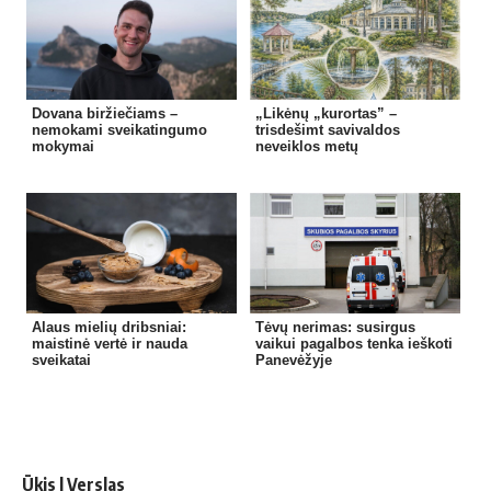
Dovana biržiečiams –
„Likėnų „kurortas” –
nemokami sveikatingumo
trisdešimt savivaldos
mokymai
neveiklos metų
Alaus mielių dribsniai:
Tėvų nerimas: susirgus
maistinė vertė ir nauda
vaikui pagalbos tenka ieškoti
sveikatai
Panevėžyje
Ūkis | Verslas