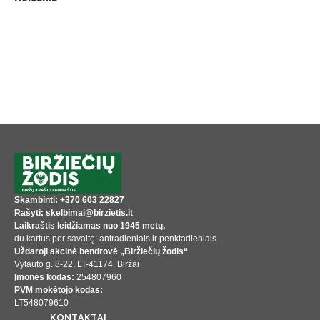
Skambinti: +370 603 22827
Rašyti: skelbimai@birzietis.lt
Laikraštis leidžiamas nuo 1945 metų,
du kartus per savaitę: antradieniais ir penktadieniais.
Uždaroji akcinė bendrovė „Biržiečių žodis“
Vytauto g. 8-22, LT-41174. Biržai
Įmonės kodas:
254807960
PVM mokėtojo kodas:
LT548079610
KONTAKTAI