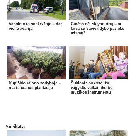
Vabalninko sankryžoje – dar
Ginčas dėl sklypo ribų – ar
viena avarija
kova su savivaldybe pasieks
teismą?
Kupiškio rajono sodyboje –
Šukionis sukrėtė įžūli
marichuanos plantacija
vagystė: vaikai liko be
muzikos instrumentų
Sveikata