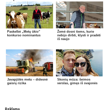
Paskelbė „Metų ūkio”
Žemė dosni tiems, kurie
konkurso nominantus
nebijo dirbti, klysti ir pradėti
iš naujo
Javapjūtės metu – didesnė
Skonių mūza: šeimos
gaisrų rizika
verslas, gimęs iš svajonės
Reklama