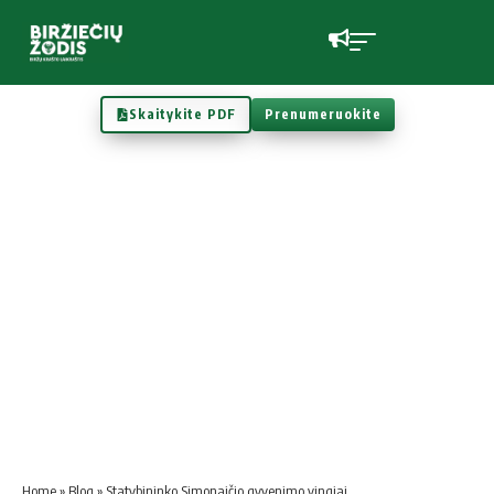
Skaitykite PDF
Prenumeruokite
Home
»
Blog
»
Statybininko Simonaičio gyvenimo vingiai