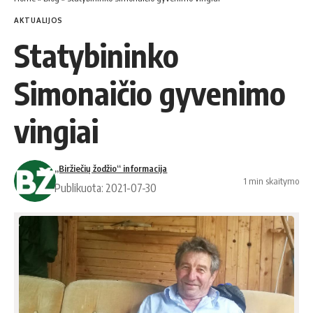
AKTUALIJOS
Statybininko
Simonaičio gyvenimo
vingiai
„Biržiečių žodžio“ informacija
1 min skaitymo
Publikuota: 2021-07-30