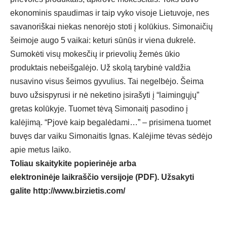
ekonominis spaudimas ir taip vyko visoje Lietuvoje, nes
savanoriškai niekas nenorėjo stoti į kolūkius. Simonaičių
šeimoje augo 5 vaikai: keturi sūnūs ir viena dukrelė.
Sumokėti visų mokesčių ir prievolių žemės ūkio
produktais nebeišgalėjo. Už skolą tarybinė valdžia
nusavino visus šeimos gyvulius. Tai negelbėjo. Šeima
buvo užsispyrusi ir nė neketino įsirašyti į “laimingųjų”
gretas kolūkyje. Tuomet tėvą Simonaitį pasodino į
kalėjimą. “Pjovė kaip begalėdami…” – prisimena tuomet
buvęs dar vaiku Simonaitis Ignas. Kalėjime tėvas sėdėjo
apie metus laiko.
Toliau skaitykite popierinėje arba
elektroninėje laikraščio versijoje (PDF). Užsakyti
galite
http://www.birzietis.com/