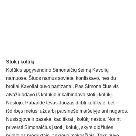
Stok į kolūkį
Kolūkis apgyvendino Simonaičių šeimą Kavolių
namuose. Šiuos namus sovietai konfiskavo, nes du
broliai Kavoliai buvo partizanai. Pas Simonaičius vis
atvažiuodavo iš kolūkio ir kalbindavo stoti į kolūkį.
Nestojo. Pabandė tėvas Juozas dirbti kolūkyje, bet
išdirbęs metus, uždarbį parsinešė maišelyje ant nugaros.
Nusispjovė ir pasakė, kad tikrai į kolūkį nestos. Norint
priversti Simonaičius įstoti į kolūkį, skyrė didžiules
prievoles produktais, apkrovė mokesčiais. Toks buvo