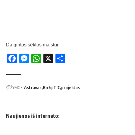
Daigintos sėklos maistui
Facebook
Messenger
WhatsApp
X
Share
ŽYMOS:
Astravas
Biržų TIC
projektas
Naujienos iš interneto: