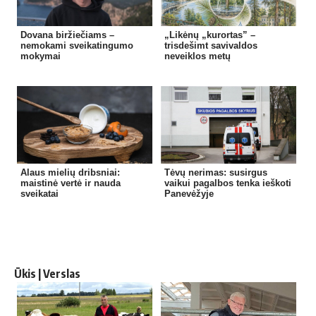
Dovana biržiečiams –
„Likėnų „kurortas” –
nemokami sveikatingumo
trisdešimt savivaldos
mokymai
neveiklos metų
Alaus mielių dribsniai:
Tėvų nerimas: susirgus
maistinė vertė ir nauda
vaikui pagalbos tenka ieškoti
sveikatai
Panevėžyje
Ūkis | Verslas