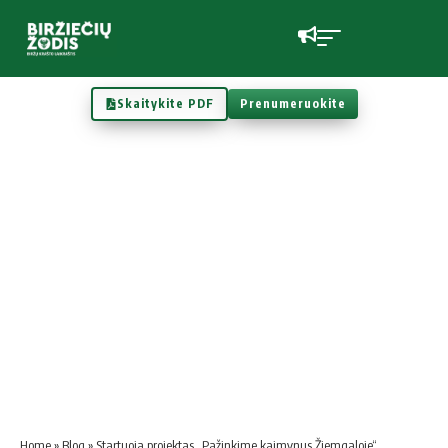
Skaitykite PDF
Prenumeruokite
Home
»
Blog
»
Startuoja projektas „Pažinkime kaimynus Žiemgaloje“