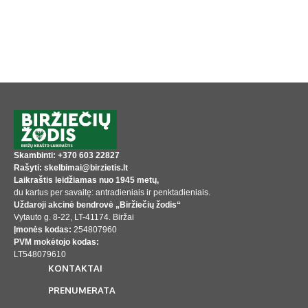
Skambinti: +370 603 22827
Rašyti: skelbimai@birzietis.lt
Laikraštis leidžiamas nuo 1945 metų,
du kartus per savaitę: antradieniais ir penktadieniais.
Uždaroji akcinė bendrovė „Biržiečių žodis“
Vytauto g. 8-22, LT-41174. Biržai
Įmonės kodas:
254807960
PVM mokėtojo kodas:
LT548079610
KONTAKTAI
PRENUMERATA