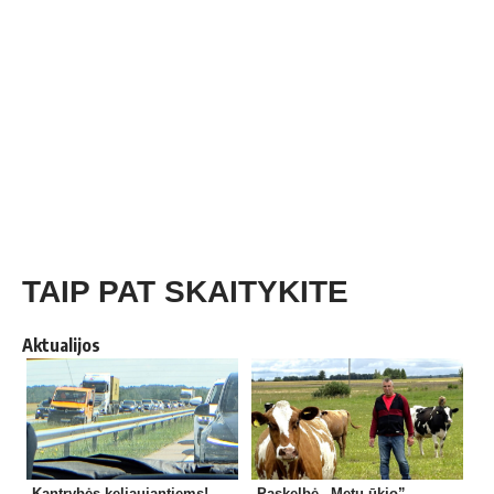
TAIP PAT SKAITYKITE
Aktualijos
Kantrybės keliaujantiems!
Paskelbė „Metų ūkio”