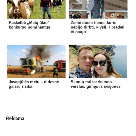
Paskelbė „Metų ūkio”
Žemė dosni tiems, kurie
konkurso nominantus
nebijo dirbti, klysti ir pradėti
iš naujo
Javapjūtės metu – didesnė
Skonių mūza: šeimos
gaisrų rizika
verslas, gimęs iš svajonės
Reklama