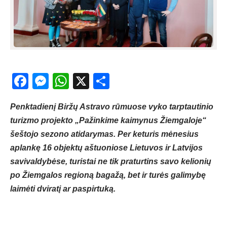
Facebook
Messenger
WhatsApp
X
Share
Penktadienį Biržų Astravo rūmuose vyko tarptautinio
turizmo projekto „Pažinkime kaimynus Žiemgaloje“
šeštojo sezono atidarymas. Per keturis mėnesius
aplankę 16 objektų aštuoniose Lietuvos ir Latvijos
savivaldybėse, turistai ne tik praturtins savo kelionių
po Žiemgalos regioną bagažą, bet ir turės galimybę
laimėti dviratį ar paspirtuką.