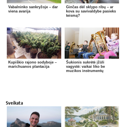
Vabalninko sankryžoje – dar
Ginčas dėl sklypo ribų – ar
viena avarija
kova su savivaldybe pasieks
teismą?
Kupiškio rajono sodyboje –
Šukionis sukrėtė įžūli
marichuanos plantacija
vagystė: vaikai liko be
muzikos instrumentų
Sveikata