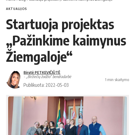
AKTUALIJOS
Startuoja projektas
„Pažinkime kaimynus
Žiemgaloje“
Birutė PETKEVIČIŪTĖ
- „Biržiečių žodžio“ bendradarbė
1 min skaitymo
Publikuota: 2022-05-03