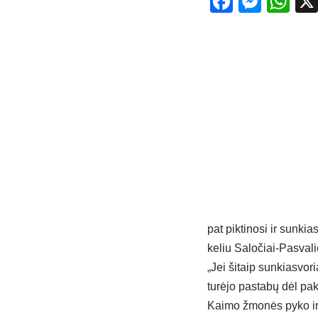
Facebo
Mess
Wh
pat piktinosi ir sunki
keliu Saločiai-Pasvali
„Jei šitaip sunkiasvoria
turėjo pastabų dėl pa
Kaimo žmonės pyko ir d