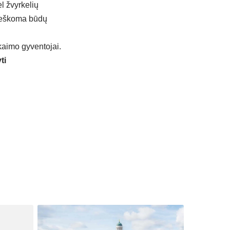
l žvyrkelių
 ieškoma būdų
 kaimo gyventojai.
ti