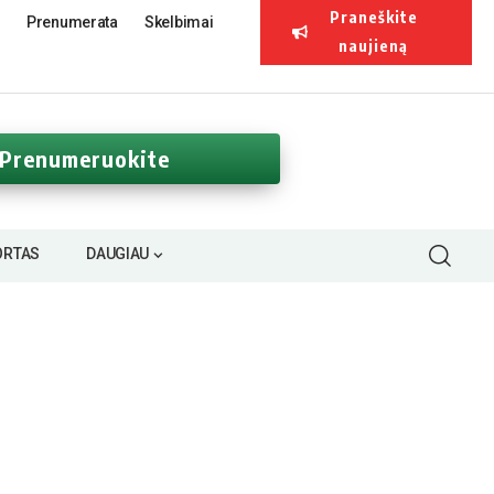
Praneškite
Prenumerata
Skelbimai
naujieną
Prenumeruokite
ORTAS
DAUGIAU