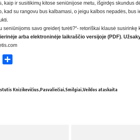
, kaip ir susitikimų kitose seniūnijose metu, išgirdęs skundus dė
no, kad su rangovu bus kalbamasi, o jeigu kalbos nepadės, bus
kti.
u seniūnijoms savo greiderį turėti?“- retoriškai klausė susirinkę
ierinėje arba elektroninėje laikraščio versijoje (PDF). Užsaky
etis.com
ok
enger
atsApp
X
Share
stutis Knizikevičius
Pasvaliečiai
Smilgiai
Veiklos ataskaita