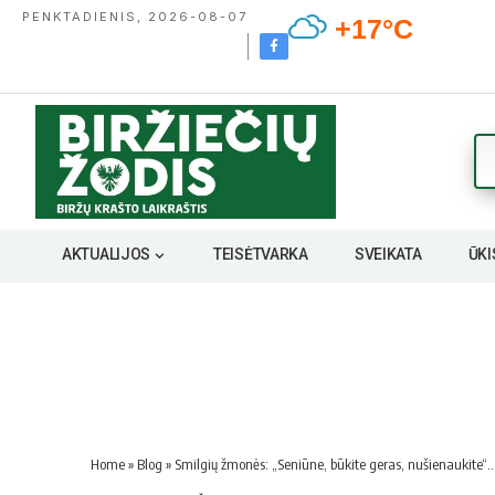
PENKTADIENIS, 2026-08-07
+17°C
AKTUALIJOS
TEISĖTVARKA
SVEIKATA
ŪKI
Home
»
Blog
»
Smilgių žmonės: „Seniūne, būkite geras, nušienaukite“