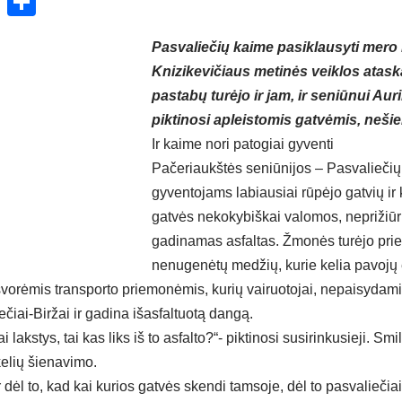
ok
enger
atsApp
X
Share
Pasvaliečių kaime pasiklausyti mero
Knizikevičiaus metinės veiklos atask
pastabų turėjo ir jam, ir seniūnui Aur
piktinosi apleistomis gatvėmis, neši
Ir kaime nori patogiai gyventi
Pačeriaukštės seniūnijos – Pasvaliečių
gyventojams labiausiai rūpėjo gatvių ir 
gatvės nekokybiškai valomos, neprižiūr
gadinamas asfaltas. Žmonės turėjo prie
nenugenėtų medžių, kurie kelia pavojų 
asvorėmis transporto priemonėmis, kurių vairuotojai, nepaisydami
ečiai-Biržai ir gadina išasfaltuotą dangą.
i lakstys, tai kas liks iš to asfalto?“- piktinosi susirinkusieji. Sm
kelių šienavimo.
ėl to, kad kai kurios gatvės skendi tamsoje, dėl to pasvaliečiai