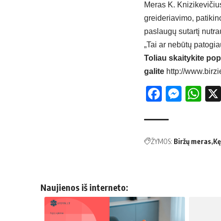
Meras K. Knizikevičius
greideriavimo, patiki
paslaugų sutartį nutrau
„Tai ar nebūtų patogia
Toliau skaitykite pop
galite
http://www.birzi
Facebo
Mess
Wh
ŽYMOS:
Biržų meras
Kę
Naujienos iš interneto: