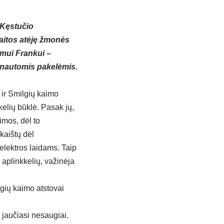
 Kęstučio
aitos atėję žmonės
imui Frankui –
enautomis pakelėmis.
 ir Smilgių kaimo
kelių būklė. Pasak jų,
imos, dėl to
kaištų dėl
elektros laidams. Taip
 aplinkkelių, važinėja
ilgių kaimo atstovai
 jaučiasi nesaugiai.