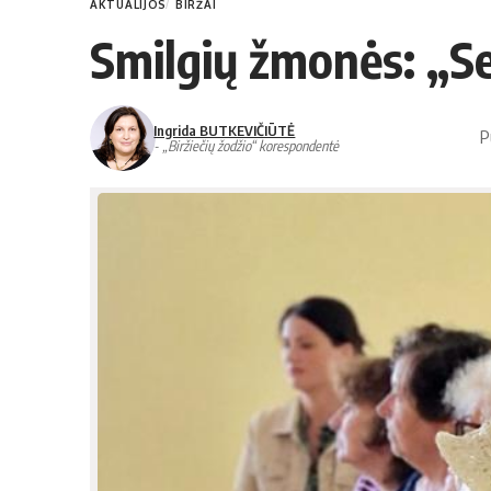
AKTUALIJOS
BIRŽAI
Smilgių žmonės: „Se
Ingrida BUTKEVIČIŪTĖ
P
- „Biržiečių žodžio“ korespondentė