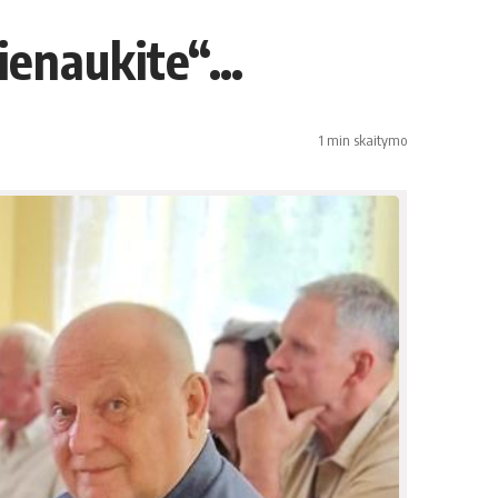
šienaukite“…
1 min skaitymo