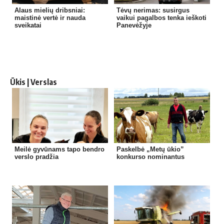
Alaus mielių dribsniai:
Tėvų nerimas: susirgus
maistinė vertė ir nauda
vaikui pagalbos tenka ieškoti
sveikatai
Panevėžyje
Ūkis | Verslas
Meilė gyvūnams tapo bendro
Paskelbė „Metų ūkio”
verslo pradžia
konkurso nominantus