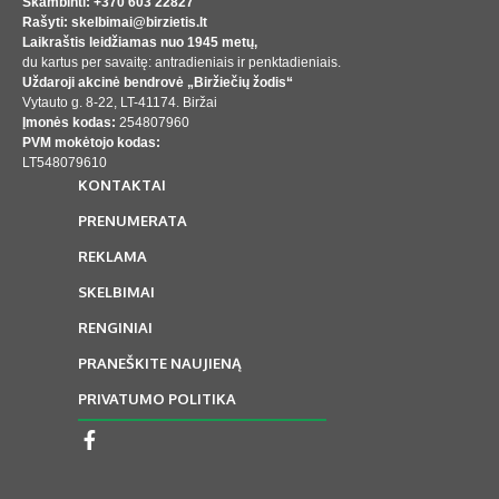
Skambinti: +370 603 22827
Rašyti: skelbimai@birzietis.lt
Laikraštis leidžiamas nuo 1945 metų,
du kartus per savaitę: antradieniais ir penktadieniais.
Uždaroji akcinė bendrovė „Biržiečių žodis“
Vytauto g. 8-22, LT-41174. Biržai
Įmonės kodas:
254807960
PVM mokėtojo kodas:
LT548079610
KONTAKTAI
PRENUMERATA
REKLAMA
SKELBIMAI
RENGINIAI
PRANEŠKITE NAUJIENĄ
PRIVATUMO POLITIKA