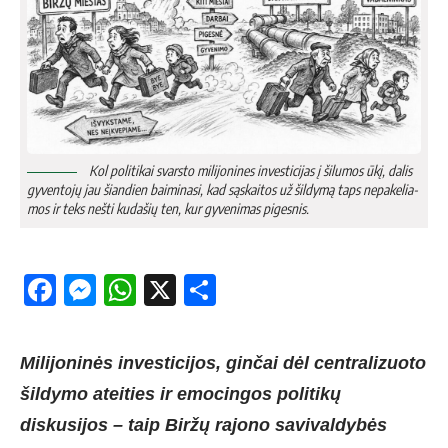
Kol po­li­ti­kai svars­to mi­li­jo­ni­nes in­ves­ti­ci­jas į ši­lu­mos ūkį, da­lis
gy­ven­to­jų jau šian­dien bai­mi­na­si, kad są­skai­tos už šil­dy­mą taps ne­pa­ke­lia­
mos ir teks ne­šti ku­da­šių ten, kur gy­ve­ni­mas pi­ges­nis.
Facebook
Messenger
WhatsApp
X
Share
Milijoninės investicijos, ginčai dėl centralizuoto
šildymo ateities ir emocingos politikų
diskusijos – taip Biržų rajono savivaldybės