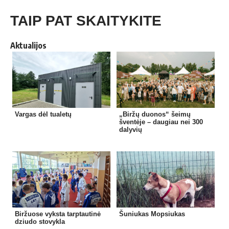
TAIP PAT SKAITYKITE
Aktualijos
Vargas dėl tualetų
„Biržų duonos“ šeimų
šventėje – daugiau nei 300
dalyvių
Biržuose vyksta tarptautinė
Šuniukas Mopsiukas
dziudo stovykla