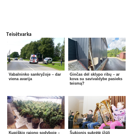
Teisėtvarka
Vabalninko sankryžoje – dar
Ginčas dėl sklypo ribų – ar
viena avarija
kova su savivaldybe pasieks
teismą?
Kupiškio rajono sodyboje –
Šukionis sukrėtė įžūli