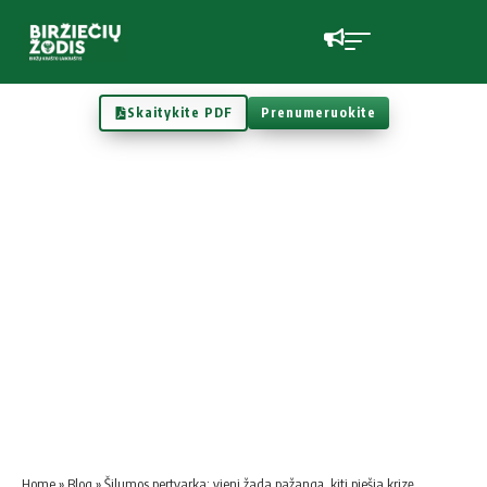
Skaitykite PDF
Prenumeruokite
Home
»
Blog
»
Šilumos pertvarka: vieni žada pažangą, kiti piešia krizę