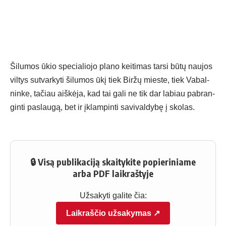
Ši­lu­mos ūkio spe­cia­lio­jo pla­no kei­ti­mas tar­si bū­tų nau­jos
vil­tys su­tvar­ky­ti ši­lu­mos ūkį tiek Bir­žų mies­te, tiek Va­bal­
nin­ke, ta­čiau aiš­kė­ja, kad tai ga­li ne tik dar la­biau pa­bran­
gin­ti pa­slau­gą, bet ir įklam­pin­ti sa­vi­val­dy­bę į sko­las.
🔒 Visą publikaciją skaitykite popieriniame
arba PDF laikraštyje
Užsakyti galite čia:
Laikraščio užsakymas ↗