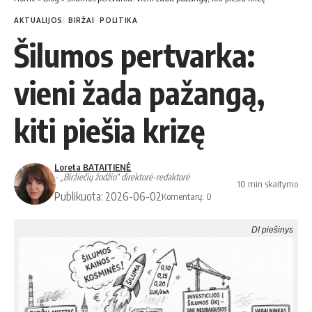
AKTUALIJOS
BIRŽAI
POLITIKA
Šilumos pertvarka:
vieni žada pažangą,
kiti piešia krizę
Loreta BATAITIENĖ
- „Biržiečių žodžio“ direktorė-redaktorė
10 min skaitymo
Publikuota: 2026-06-02
Komentarų: 0
DI piešinys