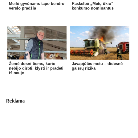
Meilė gyvūnams tapo bendro
Paskelbė „Metų ūkio”
verslo pradžia
konkurso nominantus
Žemė dosni tiems, kurie
Javapjūtės metu – didesnė
nebijo dirbti, klysti ir pradėti
gaisrų rizika
iš naujo
Reklama