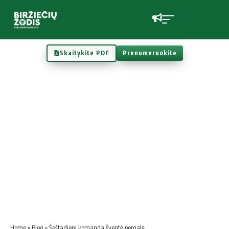
Skaitykite PDF
Prenumeruokite
Home
»
Blog
»
Šeštadienį komanda šventė pergalę