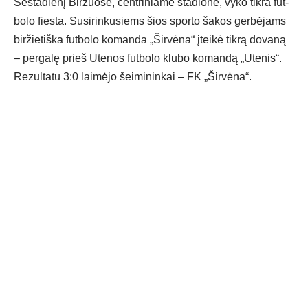
Šeš­ta­die­nį Bir­žuo­se, cent­ri­nia­me sta­dio­ne, vy­ko tik­ra fut­
bo­lo fies­ta. Su­si­rin­ku­siems šios spor­to ša­kos ger­bė­jams
bir­žie­tiš­ka fut­bo­lo ko­man­da „Šir­vė­na“ įtei­kė tik­rą do­va­ną
– per­ga­lę prieš Ute­nos fut­bo­lo klu­bo ko­man­dą „Ute­nis“.
Re­zul­ta­tu 3:0 lai­mė­jo šei­mi­nin­kai – FK „Šir­vė­na“.