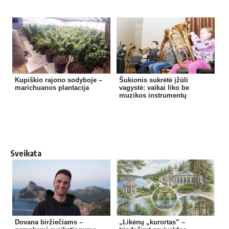
Kupiškio rajono sodyboje –
Šukionis sukrėtė įžūli
marichuanos plantacija
vagystė: vaikai liko be
muzikos instrumentų
Sveikata
Dovana biržiečiams –
„Likėnų „kurortas” –