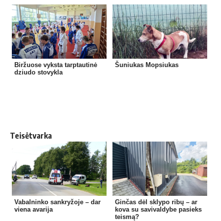
Biržuose vyksta tarptautinė
Šuniukas Mopsiukas
dziudo stovykla
Teisėtvarka
Vabalninko sankryžoje – dar
Ginčas dėl sklypo ribų – ar
viena avarija
kova su savivaldybe pasieks
teismą?