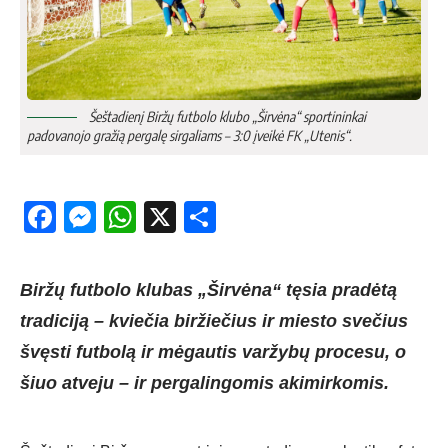
Šeštadienį Biržų futbolo klubo „Širvėna“ sportininkai
padovanojo gražią pergalę sirgaliams – 3:0 įveikė FK „Utenis“.
Facebook
Messenger
WhatsApp
X
Share
Biržų futbolo klubas „Širvėna“ tęsia pradėtą
tradiciją – kviečia biržiečius ir miesto svečius
švęsti futbolą ir mėgautis varžybų procesu, o
šiuo atveju – ir pergalingomis akimirkomis.