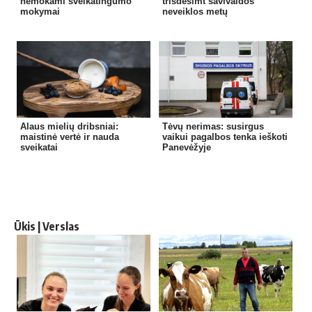
nemokami sveikatingumo
trisdešimt savivaldos
mokymai
neveiklos metų
Alaus mielių dribsniai:
Tėvų nerimas: susirgus
maistinė vertė ir nauda
vaikui pagalbos tenka ieškoti
sveikatai
Panevėžyje
Ūkis | Verslas