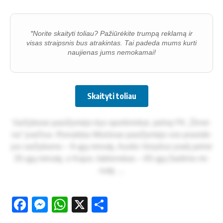
*Norite skaityti toliau? Pažiūrėkite trumpą reklamą ir
visas straipsnis bus atrakintas. Tai padeda mums kurti
naujienas jums nemokamai!
Skaityti toliau
Var­žy­bo­se pa­si­žy­mė­jo trys spor­ti­nin­kai, pel­nę FK „Šir­vė­
na“ įvar­čius. Ro­nal­das Mi­siū­nas pa­si­žy­mė­jo vos pra­si­dė­
jus var­žy­boms – 9-ąją mi­nu­tę, Aus­tis Vo­sy­lius įvar­tį pel­nė
35-ąją mi­nu­tę, o Ka­jus Jab­lons­kas – 65-ąją žai­di­mo mi­
nu­tę. ...
Facebook
Messenger
WhatsApp
X
Share