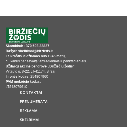
Skambinti: +370 603 22827
Rašyti: skelbimai@birzietis.lt
Laikraštis leidžiamas nuo 1945 metų,
du kartus per savaitę: antradieniais ir penktadieniais.
Uždaroji akcinė bendrovė „Biržiečių žodis“
Vytauto g. 8-22, LT-41174. Biržai
Įmonės kodas:
254807960
PVM mokėtojo kodas:
LT548079610
KONTAKTAI
PRENUMERATA
REKLAMA
SKELBIMAI