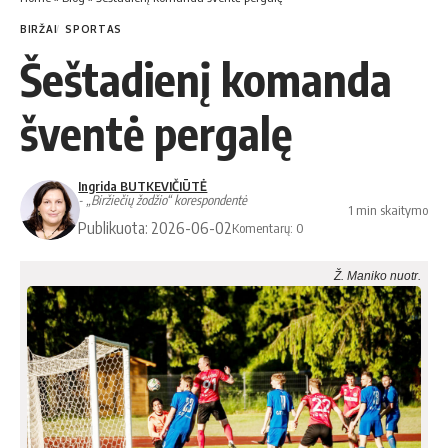
BIRŽAI
SPORTAS
Šeštadienį komanda
šventė pergalę
Ingrida BUTKEVIČIŪTĖ
- „Biržiečių žodžio“ korespondentė
1 min skaitymo
Publikuota: 2026-06-02
Komentarų: 0
Ž. Maniko nuotr.