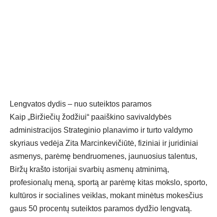
Lengvatos dydis – nuo suteiktos paramos
Kaip „Biržiečių žodžiui“ paaiškino savivaldybės
administracijos Strateginio planavimo ir turto valdymo
skyriaus vedėja Zita Marcinkevičiūtė, fiziniai ir juridiniai
asmenys, parėmę bendruomenes, jaunuosius talentus,
Biržų krašto istorijai svarbių asmenų atminimą,
profesionalų meną, sportą ar parėmę kitas mokslo, sporto,
kultūros ir socialines veiklas, mokant minėtus mokesčius
gaus 50 procentų suteiktos paramos dydžio lengvatą.