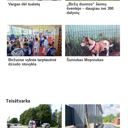
Vargas dėl tualetų
„Biržų duonos“ šeimų
šventėje – daugiau nei 300
dalyvių
Biržuose vyksta tarptautinė
Šuniukas Mopsiukas
dziudo stovykla
Teisėtvarka