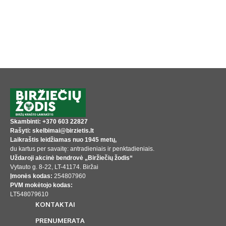
Skambinti: +370 603 22827
Rašyti: skelbimai@birzietis.lt
Laikraštis leidžiamas nuo 1945 metų,
du kartus per savaitę: antradieniais ir penktadieniais.
Uždaroji akcinė bendrovė „Biržiečių žodis“
Vytauto g. 8-22, LT-41174. Biržai
Įmonės kodas:
254807960
PVM mokėtojo kodas:
LT548079610
KONTAKTAI
PRENUMERATA