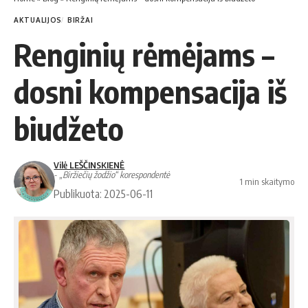
AKTUALIJOS
BIRŽAI
Renginių rėmėjams –
dosni kompensacija iš
biudžeto
Vilė LEŠČINSKIENĖ
- „Biržiečių žodžio“ korespondentė
1 min skaitymo
Publikuota: 2025-06-11