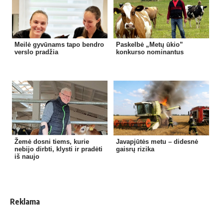
Meilė gyvūnams tapo bendro
Paskelbė „Metų ūkio”
verslo pradžia
konkurso nominantus
Žemė dosni tiems, kurie
Javapjūtės metu – didesnė
nebijo dirbti, klysti ir pradėti
gaisrų rizika
iš naujo
Reklama