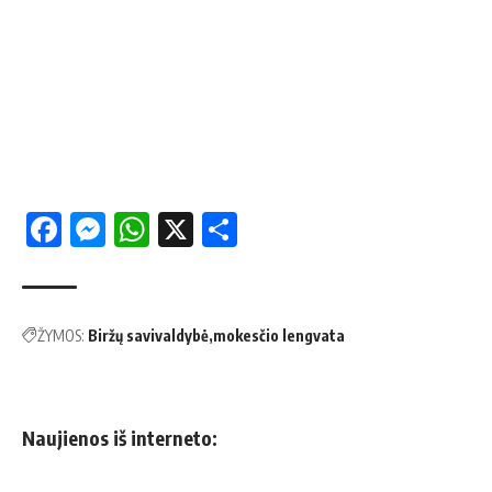
Facebook
Messenger
WhatsApp
X
Share
ŽYMOS:
Biržų savivaldybė
mokesčio lengvata
Naujienos iš interneto: