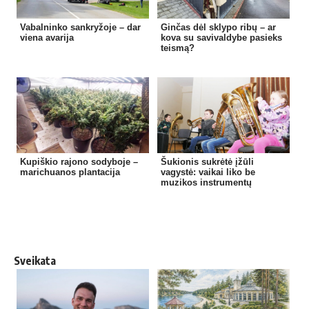
Vabalninko sankryžoje – dar
Ginčas dėl sklypo ribų – ar
viena avarija
kova su savivaldybe pasieks
teismą?
Kupiškio rajono sodyboje –
Šukionis sukrėtė įžūli
marichuanos plantacija
vagystė: vaikai liko be
muzikos instrumentų
Sveikata