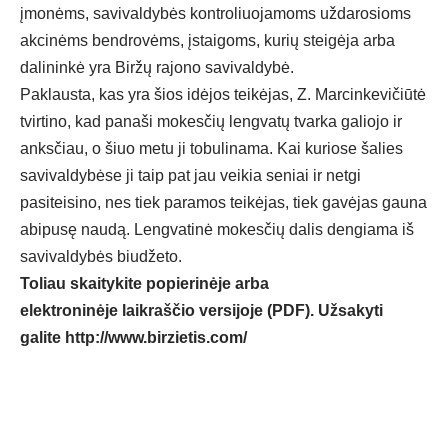
įmonėms, savivaldybės kontroliuojamoms uždarosioms
akcinėms bendrovėms, įstaigoms, kurių steigėja arba
dalininkė yra Biržų rajono savivaldybė.
Paklausta, kas yra šios idėjos teikėjas, Z. Marcinkevičiūtė
tvirtino, kad panaši mokesčių lengvatų tvarka galiojo ir
anksčiau, o šiuo metu ji tobulinama. Kai kuriose šalies
savivaldybėse ji taip pat jau veikia seniai ir netgi
pasiteisino, nes tiek paramos teikėjas, tiek gavėjas gauna
abipusę naudą. Lengvatinė mokesčių dalis dengiama iš
savivaldybės biudžeto.
Toliau skaitykite popierinėje arba
elektroninėje laikraščio versijoje (PDF). Užsakyti
galite
http://www.birzietis.com/