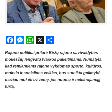
Facebook
Messenger
WhatsApp
X
Share
Rajono politikai pritarė Biržų rajono savivaldybės
mokesčių lengvatų tvarkos pakeitimams. Numatyta,
kad remiantiems rajone vykdomas sporto, kultūros,
mokslo ir socialines veiklas, bus suteikta galimybė
mažiau mokėti už žemę, jos nuomą ir nekilnojamąjį
turtą.