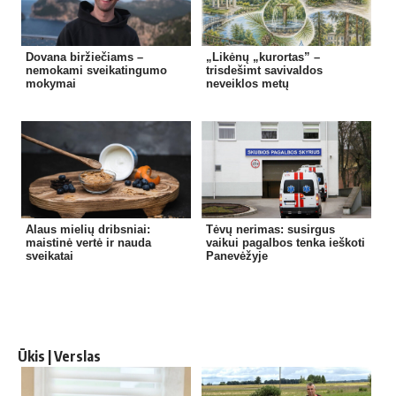
Dovana biržiečiams –
„Likėnų „kurortas” –
nemokami sveikatingumo
trisdešimt savivaldos
mokymai
neveiklos metų
Alaus mielių dribsniai:
Tėvų nerimas: susirgus
maistinė vertė ir nauda
vaikui pagalbos tenka ieškoti
sveikatai
Panevėžyje
Ūkis | Verslas