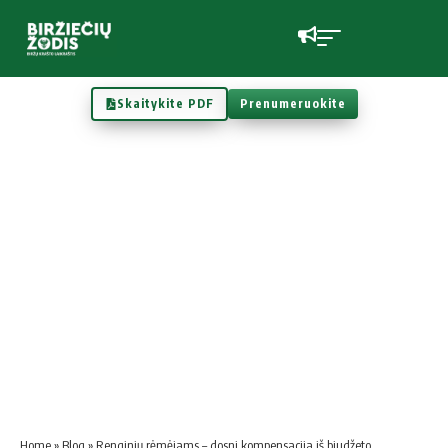
Skaitykite PDF
Prenumeruokite
Home
»
Blog
»
Renginių rėmėjams – dosni kompensacija iš biudžeto