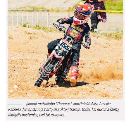
Jaunoji motoklubo "Ponoras" sportininkė Alise Amelija
Karklina demonstruoja tvirtą charakterį trasoje, todėl, kai nusiima šalmą,
daugelis nustemba, kad tai mergaitė.