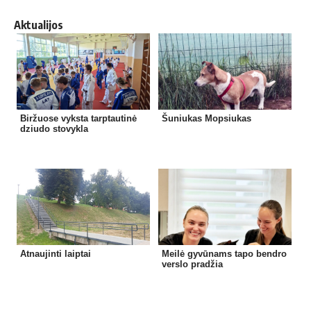
Aktualijos
Biržuose vyksta tarptautinė
Šuniukas Mopsiukas
dziudo stovykla
Atnaujinti laiptai
Meilė gyvūnams tapo bendro
verslo pradžia