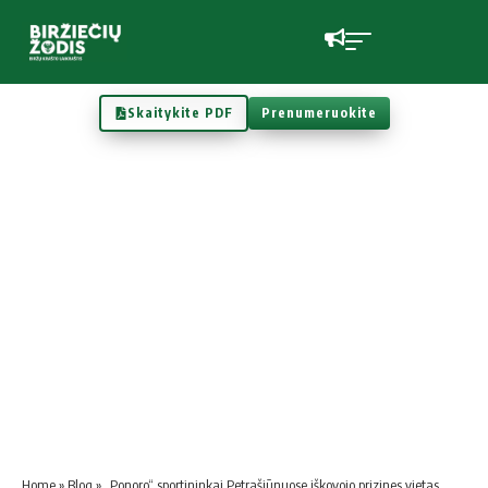
Skaitykite PDF
Prenumeruokite
Home
»
Blog
»
„Ponoro“ sportininkai Petrašiūnuose iškovojo prizines vietas