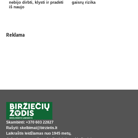
nebijo dirbti, klysti ir pradėti
gaisrų rizika
iš naujo
Reklama
Skambinti: +370 603 22827
Rašyti: skelbimai@birzietis.lt
Laikraštis leidžiamas nuo 1945 metų,