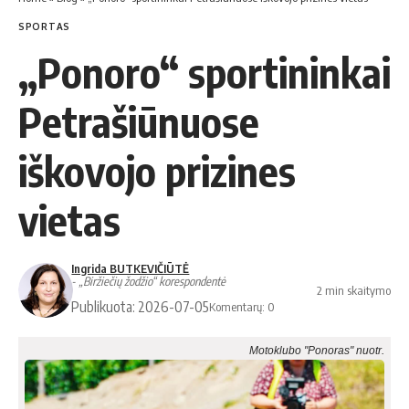
SPORTAS
„Ponoro“ sportininkai
Petrašiūnuose
iškovojo prizines
vietas
Ingrida BUTKEVIČIŪTĖ
- „Biržiečių žodžio“ korespondentė
2 min skaitymo
Publikuota: 2026-07-05
Komentarų: 0
Motoklubo "Ponoras" nuotr.