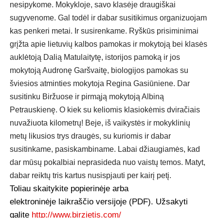
nesipykome. Mokykloje, savo klasėje draugiškai
sugyvenome. Gal todėl ir dabar susitikimus organizuojam
kas penkeri metai. Ir susirenkame. Ryškūs prisiminimai
grįžta apie lietuvių kalbos pamokas ir mokytoją bei klasės
auklėtoją Dalią Matulaitytę, istorijos pamoką ir jos
mokytoją Audronę Garšvaitę, biologijos pamokas su
šviesios atminties mokytoja Regina Gasiūniene. Dar
susitinku Biržuose ir pirmąją mokytoją Albiną
Petrauskienę. O kiek su keliomis klasiokėmis dviračiais
nuvažiuota kilometrų! Beje, iš vaikystės ir mokyklinių
metų likusios trys draugės, su kuriomis ir dabar
susitinkame, pasiskambiname. Labai džiaugiamės, kad
dar mūsų pokalbiai neprasideda nuo vaistų temos. Matyt,
dabar reiktų tris kartus nusispjauti per kairį petį.
Toliau skaitykite popierinėje arba
elektroninėje laikraščio versijoje (PDF). Užsakyti
galite
http://www.birzietis.com/