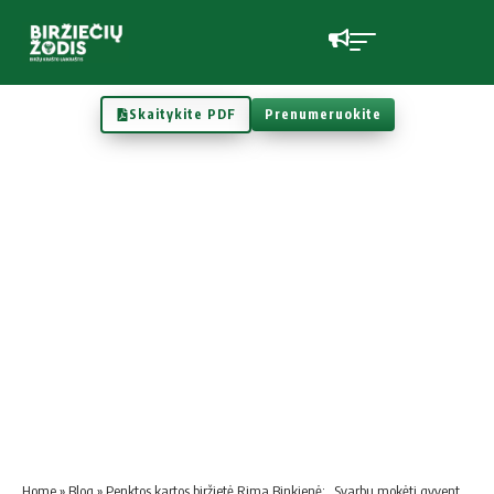
Skaitykite PDF
Prenumeruokite
Home
»
Blog
»
Penktos kartos biržietė Rima Binkienė: „Svarbu mokėti gyventi sėkmingai, net ir tada, kai keičiasi aplinkybės“.