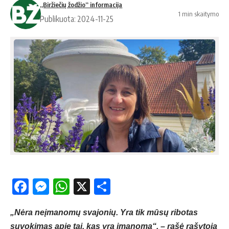
„Biržiečių žodžio“ informacija
1 min skaitymo
Publikuota: 2024-11-25
Facebook
Messenger
WhatsApp
X
Share
„Nėra neįmanomų svajonių. Yra tik mūsų ribotas
suvokimas apie tai, kas yra įmanoma“, – rašė rašytoja