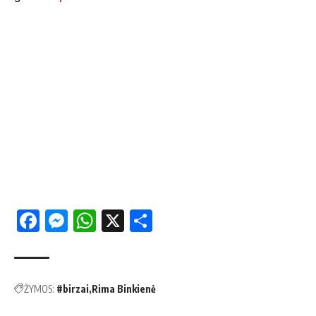
Facebook
Messenger
WhatsApp
X
Share
ŽYMOS:
#birzai
Rima Binkienė