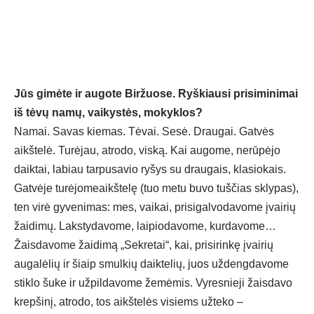
Jūs gimėte ir augote Biržuose. Ryškiausi prisiminimai
iš tėvų namų, vaikystės, mokyklos?
Namai. Savas kiemas. Tėvai. Sesė. Draugai. Gatvės
aikštelė. Turėjau, atrodo, viską. Kai augome, nerūpėjo
daiktai, labiau tarpusavio ryšys su draugais, klasiokais.
Gatvėje turėjomeaikštelę (tuo metu buvo tuščias sklypas),
ten virė gyvenimas: mes, vaikai, prisigalvodavome įvairių
žaidimų. Lakstydavome, laipiodavome, kurdavome…
Žaisdavome žaidimą „Sekretai“, kai, prisirinkę įvairių
augalėlių ir šiaip smulkių daiktelių, juos uždengdavome
stiklo šuke ir užpildavome žemėmis. Vyresnieji žaisdavo
krepšinį, atrodo, tos aikštelės visiems užteko –