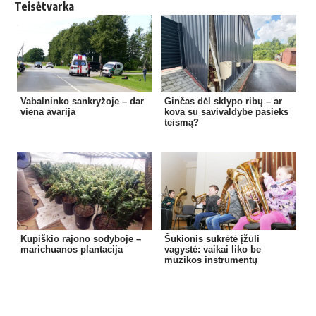
Teisėtvarka
Vabalninko sankryžoje – dar
Ginčas dėl sklypo ribų – ar
viena avarija
kova su savivaldybe pasieks
teismą?
Kupiškio rajono sodyboje –
Šukionis sukrėtė įžūli
marichuanos plantacija
vagystė: vaikai liko be
muzikos instrumentų