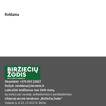
Reklama
Skambinti: +370 603 22827
Rašyti: skelbimai@birzietis.lt
Laikraštis leidžiamas nuo 1945 metų,
du kartus per savaitę: antradieniais ir penktadieniais.
Uždaroji akcinė bendrovė „Biržiečių žodis“
Vytauto g. 8-22, LT-41174. Biržai