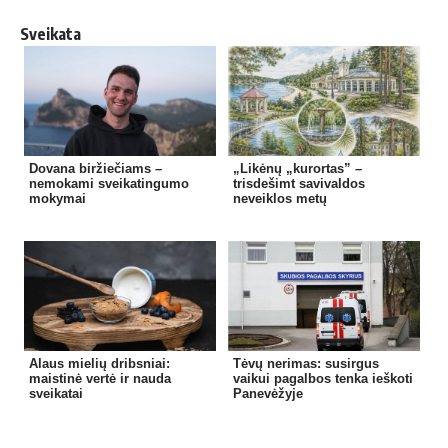
Sveikata
Dovana biržiečiams –
„Likėnų „kurortas” –
nemokami sveikatingumo
trisdešimt savivaldos
mokymai
neveiklos metų
Alaus mielių dribsniai:
Tėvų nerimas: susirgus
maistinė vertė ir nauda
vaikui pagalbos tenka ieškoti
sveikatai
Panevėžyje