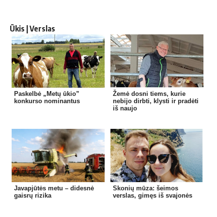
Ūkis | Verslas
Paskelbė „Metų ūkio”
Žemė dosni tiems, kurie
konkurso nominantus
nebijo dirbti, klysti ir pradėti
iš naujo
Javapjūtės metu – didesnė
Skonių mūza: šeimos
gaisrų rizika
verslas, gimęs iš svajonės