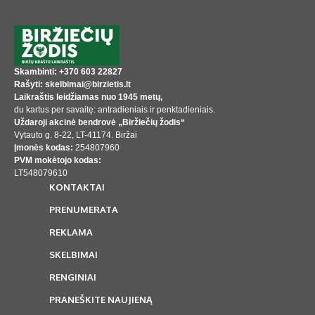
Skambinti: +370 603 22827
Rašyti: skelbimai@birzietis.lt
Laikraštis leidžiamas nuo 1945 metų,
du kartus per savaitę: antradieniais ir penktadieniais.
Uždaroji akcinė bendrovė „Biržiečių žodis“
Vytauto g. 8-22, LT-41174. Biržai
Įmonės kodas:
254807960
PVM mokėtojo kodas:
LT548079610
KONTAKTAI
PRENUMERATA
REKLAMA
SKELBIMAI
RENGINIAI
PRANEŠKITE NAUJIENĄ