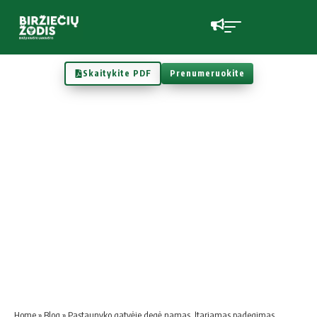
Skaitykite PDF
Prenumeruokite
Home
»
Blog
»
Pastaunyko gatvėje degė namas. Įtariamas padegimas.