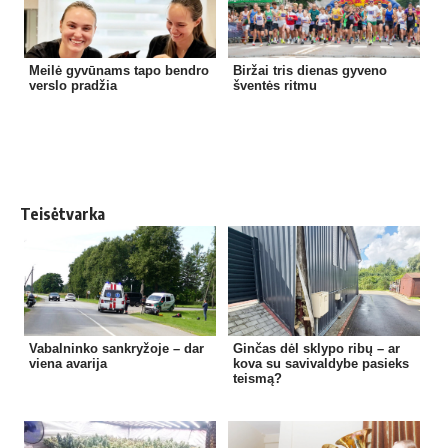
Meilė gyvūnams tapo bendro
Biržai tris dienas gyveno
verslo pradžia
šventės ritmu
Teisėtvarka
Vabalninko sankryžoje – dar
Ginčas dėl sklypo ribų – ar
viena avarija
kova su savivaldybe pasieks
teismą?