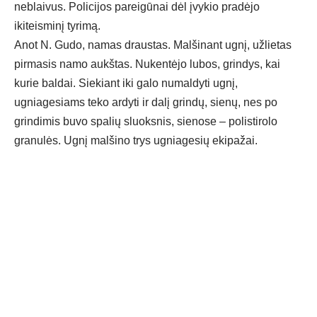
neblaivus. Policijos pareigūnai dėl įvykio pradėjo
ikiteisminį tyrimą.
Anot N. Gudo, namas draustas. Malšinant ugnį, užlietas
pirmasis namo aukštas. Nukentėjo lubos, grindys, kai
kurie baldai. Siekiant iki galo numaldyti ugnį,
ugniagesiams teko ardyti ir dalį grindų, sienų, nes po
grindimis buvo spalių sluoksnis, sienose – polistirolo
granulės. Ugnį malšino trys ugniagesių ekipažai.