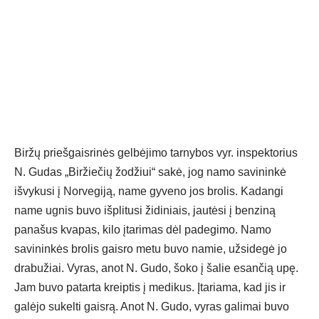
Biržų priešgaisrinės gelbėjimo tarnybos vyr. inspektorius
N. Gudas „Biržiečių žodžiui“ sakė, jog namo savininkė
išvykusi į Norvegiją, name gyveno jos brolis. Kadangi
name ugnis buvo išplitusi židiniais, jautėsi į benziną
panašus kvapas, kilo įtarimas dėl padegimo. Namo
savininkės brolis gaisro metu buvo namie, užsidegė jo
drabužiai. Vyras, anot N. Gudo, šoko į šalie esančią upę.
Jam buvo patarta kreiptis į medikus. Įtariama, kad jis ir
galėjo sukelti gaisrą. Anot N. Gudo, vyras galimai buvo