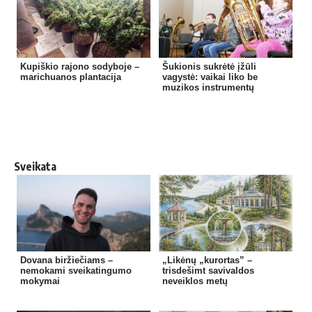
Kupiškio rajono sodyboje –
Šukionis sukrėtė įžūli
marichuanos plantacija
vagystė: vaikai liko be
muzikos instrumentų
Sveikata
Dovana biržiečiams –
„Likėnų „kurortas” –
nemokami sveikatingumo
trisdešimt savivaldos
mokymai
neveiklos metų