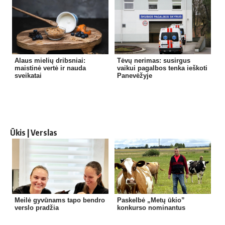
Alaus mielių dribsniai:
Tėvų nerimas: susirgus
maistinė vertė ir nauda
vaikui pagalbos tenka ieškoti
sveikatai
Panevėžyje
Ūkis | Verslas
Meilė gyvūnams tapo bendro
Paskelbė „Metų ūkio”
verslo pradžia
konkurso nominantus