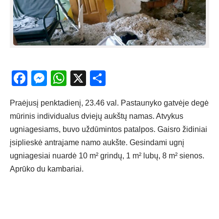
Facebook
Messenger
WhatsApp
X
Share
Praėjusį penktadienį, 23.46 val. Pastaunyko gatvėje degė
mūrinis individualus dviejų aukštų namas. Atvykus
ugniagesiams, buvo uždūmintos patalpos. Gaisro židiniai
įsiplieskė antrajame namo aukšte. Gesindami ugnį
ugniagesiai nuardė 10 m² grindų, 1 m² lubų, 8 m² sienos.
Aprūko du kambariai.