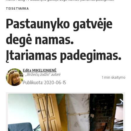
TEISĖTVARKA
Pastaunyko gatvėje
degė namas.
Įtariamas padegimas.
Edita MIKELIONIENĖ
- „Biržiečių žodžio“ autorė
1 min skaitymo
Publikuota: 2020-06-15