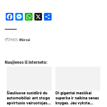
Facebook
Messenger
WhatsApp
X
Share
ŽYMOS:
#birzai
Naujienos iš interneto: