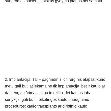
sudaromas pacientui aiškus gydymo planas bei sąmata.
2. Implantacija. Tai – pagrindinis, chirurginis etapas, kurio
metu gali būti atliekama ne tik implantacija, bet ir kaulo ar
dantenų atkūrimas, jeigu to reikia. Jei kaulas labai
sunykęs, gali būti reikalingos kaulo priauginimo
procedūros: kaulo transplanto ar dirbtinio kaulo