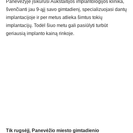
Panevėžyje įsikūrusi Aukštaitijos implantologijos klinika,
švenčianti jau 9-ąjį savo gimtadienį, specializuojasi dantų
implantacijoje ir per metus atlieka šimtus tokių
implantacijų. Todėl šiuo metu gali pasiūlyti turbūt
geriausią implanto kainą rinkoje.
Tik rugsėjį, Panevėžio miesto gimtadienio