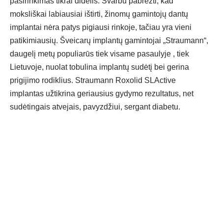
pasirinkimas tikrai didelis. Svarbu pabrėžti, kad
moksliškai labiausiai ištirti, žinomų gamintojų dantų
implantai nėra patys pigiausi rinkoje, tačiau yra vieni
patikimiausių. Šveicarų implantų gamintojai „Straumann“,
daugelį metų populiarūs tiek visame pasaulyje , tiek
Lietuvoje, nuolat tobulina implantų sudėtį bei gerina
prigijimo rodiklius. Straumann Roxolid SLActive
implantas užtikrina geriausius gydymo rezultatus, net
sudėtingais atvejais, pavyzdžiui, sergant diabetu.