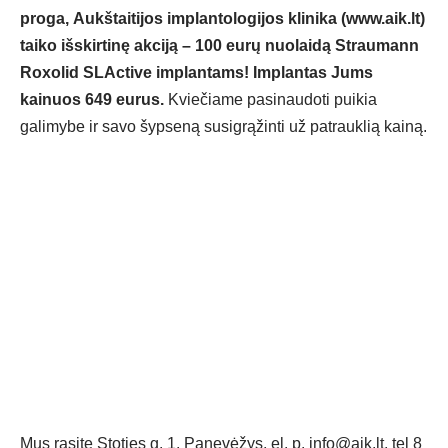
proga,
Aukštaitijos implantologijos klinika (www.aik.lt)
taiko išskirtinę akciją – 100 eurų nuolaidą Straumann
Roxolid SLActive implantams!
Implantas Jums
kainuos 649 eurus.
Kviečiame pasinaudoti puikia
galimybe ir savo šypseną susigrąžinti už patrauklią kainą.
Mus rasite Stoties g. 1, Panevėžys, el. p.
info@aik.lt
, tel 8