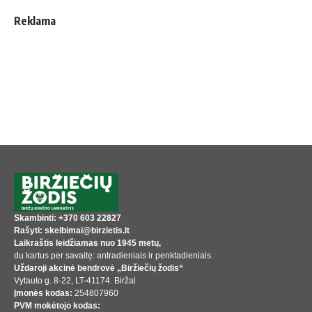
Reklama
Skambinti: +370 603 22827
Rašyti: skelbimai@birzietis.lt
Laikraštis leidžiamas nuo 1945 metų,
du kartus per savaitę: antradieniais ir penktadieniais.
Uždaroji akcinė bendrovė „Biržiečių žodis“
Vytauto g. 8-22, LT-41174. Biržai
Įmonės kodas:
254807960
PVM mokėtojo kodas: