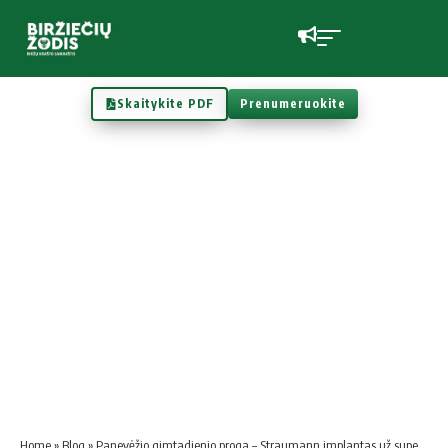
Skaitykite PDF
Prenumeruokite
Home
»
Blog
»
Panevėžio gimtadienio proga – Straumann implantas už super kainą!