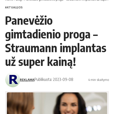
AKTUALIJOS
Panevėžio
gimtadienio proga –
Straumann implantas
už super kainą!
Publikuota: 2023-09-08
REKLAMA
4 min skaitymo