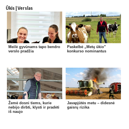
Ūkis | Verslas
Meilė gyvūnams tapo bendro
Paskelbė „Metų ūkio”
verslo pradžia
konkurso nominantus
Žemė dosni tiems, kurie
Javapjūtės metu – didesnė
nebijo dirbti, klysti ir pradėti
gaisrų rizika
iš naujo