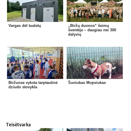
Vargas dėl tualetų
„Biržų duonos“ šeimų
šventėje – daugiau nei 300
dalyvių
Biržuose vyksta tarptautinė
Šuniukas Mopsiukas
dziudo stovykla
Teisėtvarka