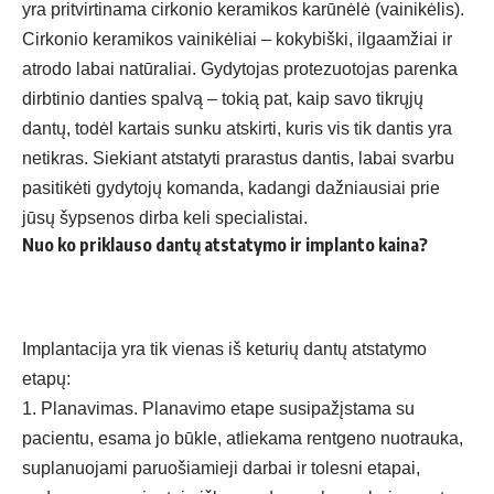
yra pritvirtinama cirkonio keramikos karūnėlė (vainikėlis).
Cirkonio keramikos vainikėliai – kokybiški, ilgaamžiai ir
atrodo labai natūraliai. Gydytojas protezuotojas parenka
dirbtinio danties spalvą – tokią pat, kaip savo tikrųjų
dantų, todėl kartais sunku atskirti, kuris vis tik dantis yra
netikras. Siekiant atstatyti prarastus dantis, labai svarbu
pasitikėti gydytojų komanda, kadangi dažniausiai prie
jūsų šypsenos dirba keli specialistai.
Nuo ko priklauso dantų atstatymo ir
implanto kaina
?
Implantacija yra tik vienas iš keturių dantų atstatymo
etapų:
1. Planavimas. Planavimo etape susipažįstama su
pacientu, esama jo būkle, atliekama rentgeno nuotrauka,
suplanuojami paruošiamieji darbai ir tolesni etapai,