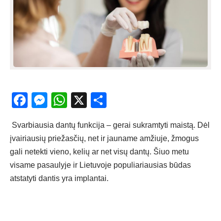
Facebook
Messenger
WhatsApp
X
Share
Svarbiausia dantų funkcija – gerai sukramtyti maistą. Dėl
įvairiausių priežasčių, net ir jauname amžiuje, žmogus
gali netekti vieno, kelių ar net visų dantų. Šiuo metu
visame pasaulyje ir Lietuvoje populiariausias būdas
atstatyti dantis yra implantai.