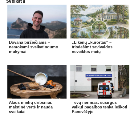
Sveikata
Dovana biržiečiams –
„Likėnų „kurortas” –
nemokami sveikatingumo
trisdešimt savivaldos
mokymai
neveiklos metų
Alaus mielių dribsniai:
Tėvų nerimas: susirgus
maistinė vertė ir nauda
vaikui pagalbos tenka ieškoti
sveikatai
Panevėžyje