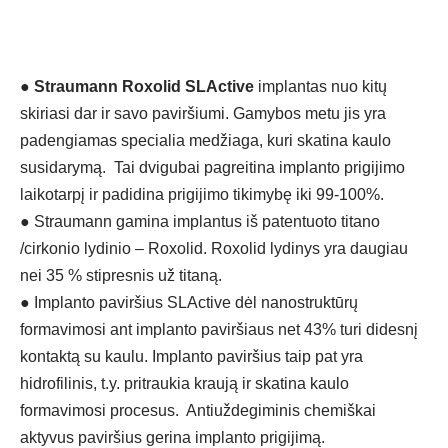
●
Straumann Roxolid SLActive
implantas nuo kitų
skiriasi dar ir savo paviršiumi. Gamybos metu jis yra
padengiamas specialia medžiaga, kuri skatina kaulo
susidarymą. Tai dvigubai pagreitina implanto prigijimo
laikotarpį ir padidina prigijimo tikimybę iki 99-100%.
●
Straumann gamina implantus iš patentuoto titano
/cirkonio lydinio – Roxolid. Roxolid lydinys yra daugiau
nei 35 % stipresnis už titaną.
●
Implanto paviršius SLActive dėl nanostruktūrų
formavimosi ant implanto paviršiaus net 43% turi didesnį
kontaktą su kaulu. Implanto paviršius taip pat yra
hidrofilinis, t.y. pritraukia kraują ir skatina kaulo
formavimosi procesus. Antiuždegiminis chemiškai
aktyvus paviršius gerina implanto prigijimą.