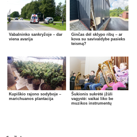
Vabalninko sankryžoje – dar
Ginčas dėl sklypo ribų – ar
viena avarija
kova su savivaldybe pasieks
teismą?
Kupiškio rajono sodyboje –
Šukionis sukrėtė įžūli
marichuanos plantacija
vagystė: vaikai liko be
muzikos instrumentų