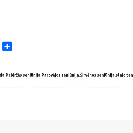
ok
enger
atsApp
X
Share
kla
Pabiržės seniūnija
Parovėjos seniūnija
Širvėnos seniūnija
stalo te