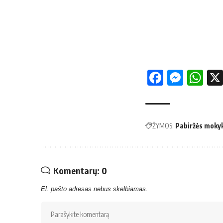
Facebo
Mess
Wh
ŽYMOS:
Pabiržės moky
Komentarų: 0
El. pašto adresas nebus skelbiamas.