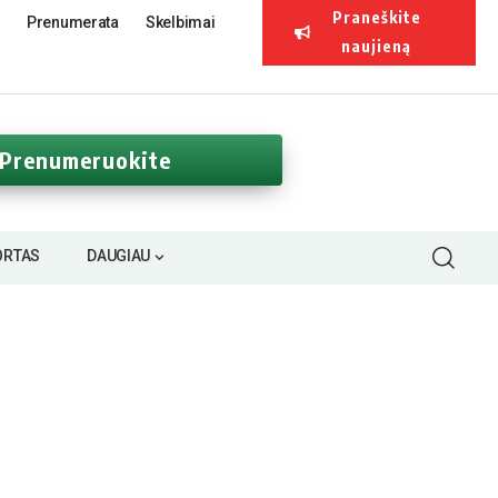
Praneškite
Prenumerata
Skelbimai
naujieną
Prenumeruokite
ORTAS
DAUGIAU