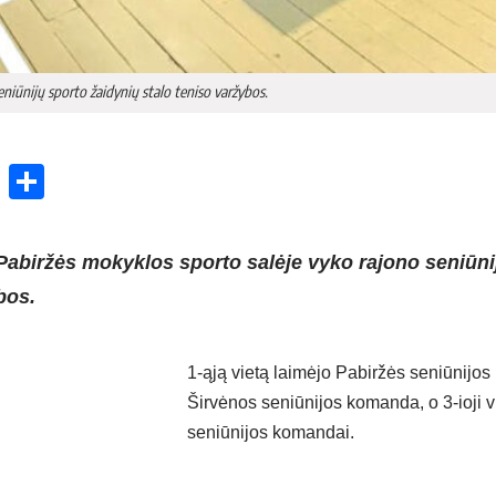
eniūnijų sporto žaidynių stalo teniso varžybos.
ok
enger
atsApp
X
Share
 Pabiržės mokyklos sporto salėje vyko rajono seniūni
bos.
1-ąją vietą laimėjo Pabiržės seniūnijo
Širvėnos seniūnijos komanda, o 3-ioji v
seniūnijos komandai.