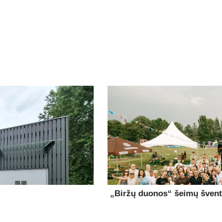
„Biržų duonos“ šeimų šventė