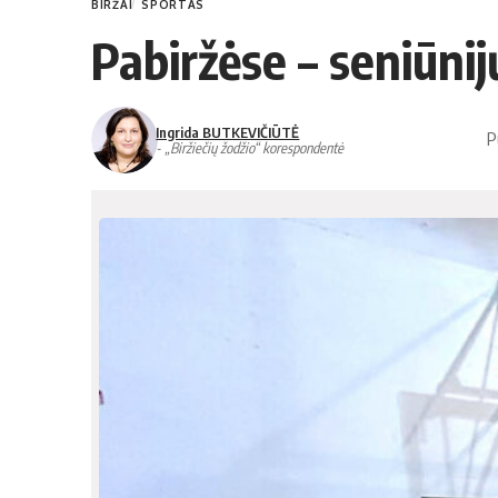
BIRŽAI
SPORTAS
Pabiržėse – seniūnij
Ingrida BUTKEVIČIŪTĖ
P
- „Biržiečių žodžio“ korespondentė