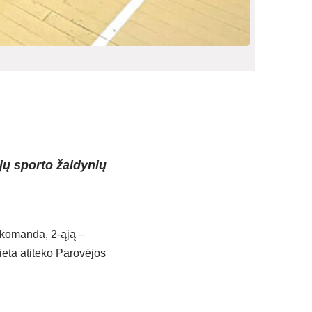
jų sporto žaidynių
s komanda, 2-ąją –
ieta atiteko Parovėjos