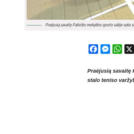
Praėjusią savaitę Pabiržės mokyklos sporto salėje vyko s
Facebo
Mess
Wh
Praėjusią savaitę
stalo teniso varžy