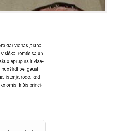
 yra dar vie­nas įti­ki­na­
vi­siš­kai rem­tis są­jun­
is­kuo ap­rū­pins ir vi­sa­
ia nuo­šir­di bei gau­si
a, is­to­ri­ja ro­do, kad
ko­jo­mis. Ir šis prin­ci­