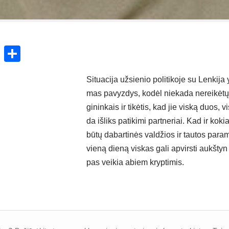
ok
enger
atsApp
X
Share
Si­tua­ci­ja už­sie­nio po­li­ti­ko­je su Len­ki­ja
mas pa­vyz­dys, ko­dėl nie­ka­da ne­rei­kė­tų 
gi­nin­kais ir ti­kė­tis, kad jie vis­ką duos, v
da iš­liks pa­ti­ki­mi par­tne­riai. Kad ir ko­k
bū­tų da­bar­ti­nės val­džios ir tau­tos pa­ra­m
vie­ną die­ną vis­kas ga­li ap­virs­ti aukš­tyn 
pas vei­kia abiem kryp­ti­mis.