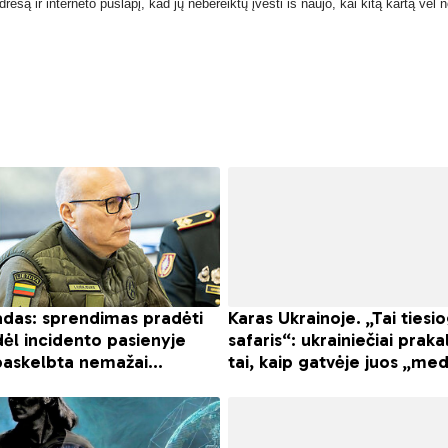
resą ir interneto puslapį, kad jų nebereiktų įvesti iš naujo, kai kitą kartą vėl