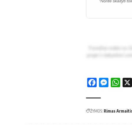
*Norite skaityti t
Pa­na­šiai nu­ti­ko su Sl
jun­gė ir da­bar­ti­nė Len
Facebo
Mess
Wh
ŽYMOS:
Rimas Armaiti