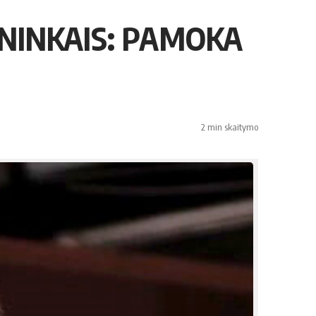
ININKAIS: PAMOKA
2 min skaitymo