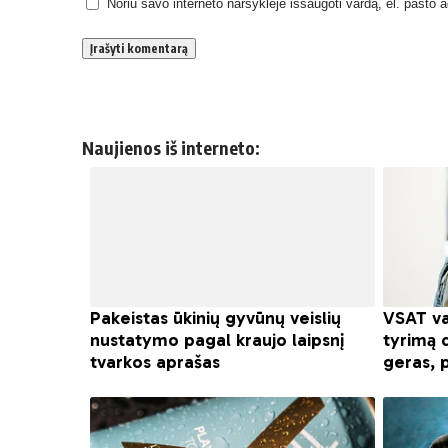
Noriu savo interneto naršyklėje išsaugoti vardą, el. pašto ad
Naujienos iš interneto: