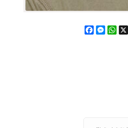
Facebo
Mess
Wh