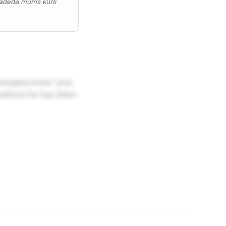
i padeda mums kurti
­bė­gė­lių klu­bo“ pri­si­
žai­džia­mi kur kas di­des­