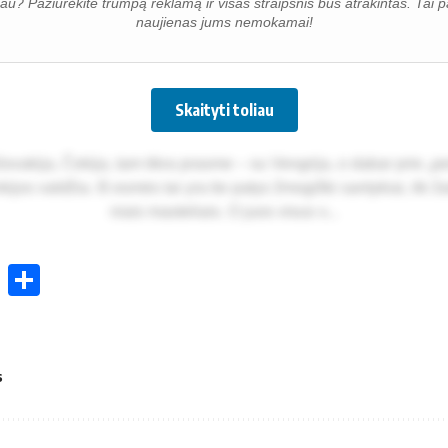
oliau? Pažiūrėkite trumpą reklamą ir visas straipsnis bus atrakintas. Ta
naujienas jums nemokamai!
Skaityti toliau
o­va­ki­ja, Če­ki­ja, tam tik­ra pra­sme – su Veng­ri­ja, o da­bar prie „per
­ki­jos val­džia. Iš es­mės tai yra tie pa­tys žmo­giš­ki san­ty­kiai, tik 
niais mas­te­liais. O juos vi­sus v...
ok
enger
atsApp
X
Share
s