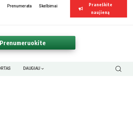
Praneškite
Prenumerata
Skelbimai
naujieną
Prenumeruokite
ORTAS
DAUGIAU