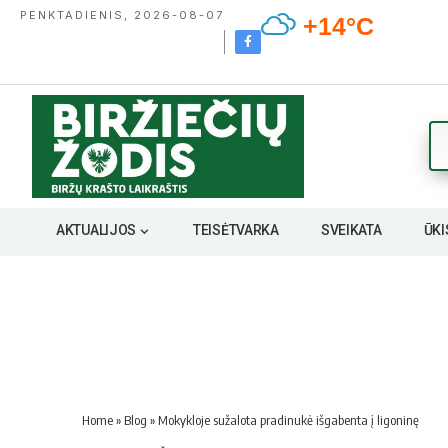
PENKTADIENIS, 2026-08-07
+14°C
AKTUALIJOS
TEISĖTVARKA
SVEIKATA
ŪKI
Home
»
Blog
»
Mokykloje sužalota pradinukė išgabenta į ligoninę