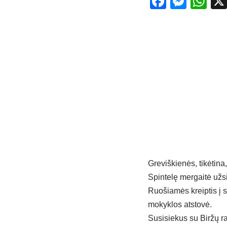
Facebo
Mess
Wh
Greviškienės, tikėtina,
Spintelę mergaitė užs
Ruošiamės kreiptis į 
mokyklos atstovė.
Susisiekus su Biržų r