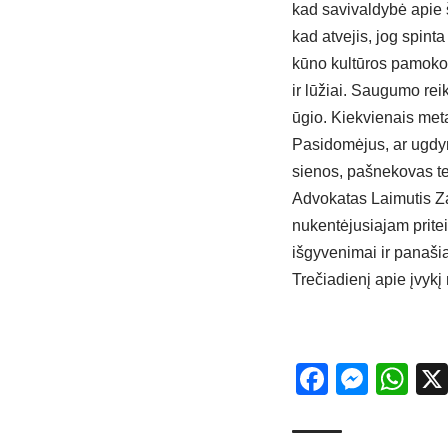
kad savivaldybė apie 
kad atvejis, jog spinta
kūno kultūros pamoko
ir lūžiai. Saugumo rei
ūgio. Kiekvienais meta
Pasidomėjus, ar ugdymo
sienos, pašnekovas teig
Advokatas Laimutis Zau
nukentėjusiajam pritei
išgyvenimai ir panašia
Trečiadienį apie įvykį
Facebo
Mess
Wh