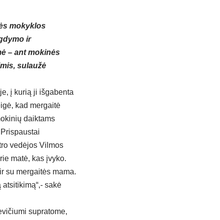
nės mokyklos
gdymo ir
mė – ant mokinės
imis, sulaužė
e, į kurią ji išgabenta
eigė, kad mergaitė
 mokinių daiktams
. Prispaustai
ntro vedėjos Vilmos
rie matė, kas įvyko.
 ir su mergaitės mama.
atsitikimą“,- sakė
evičiumi supratome,