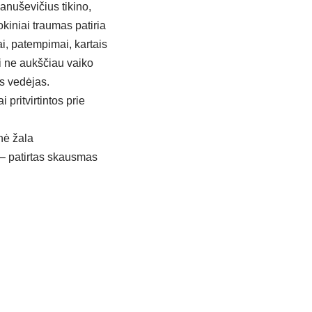
anuševičius tikino,
okiniai traumas patiria
, patempimai, kartais
ti ne aukščiau vaiko
us vedėjas.
pritvirtintos prie
nė žala
i – patirtas skausmas