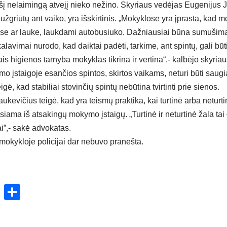
šį nelaimingą atvejį nieko nežino. Skyriaus vedėjas Eugenijus J
 užgriūtų ant vaiko, yra išskirtinis. „Mokyklose yra įprasta, kad m
se ar lauke, laukdami autobusiuko. Dažniausiai būna sumušimai
kalavimai nurodo, kad daiktai padėti, tarkime, ant spintų, gali bū
is higienos tarnyba mokyklas tikrina ir vertina“,- kalbėjo skyria
 įstaigoje esančios spintos, skirtos vaikams, neturi būti saugiai 
ė, kad stabiliai stovinčių spintų nebūtina tvirtinti prie sienos.
kevičius teigė, kad yra teismų praktika, kai turtinė arba neturti
siama iš atsakingų mokymo įstaigų. „Turtinė ir neturtinė žala ta
i”,- sakė advokatas.
 mokykloje policijai dar nebuvo pranešta.
ok
enger
atsApp
X
Share