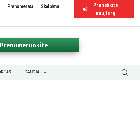
Praneškite
Prenumerata
Skelbimai
naujieną
Prenumeruokite
ORTAS
DAUGIAU