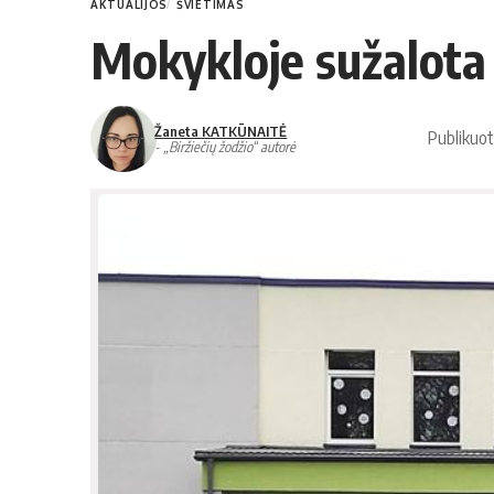
AKTUALIJOS
ŠVIETIMAS
Mokykloje sužalota 
Žaneta KATKŪNAITĖ
Publikuo
- „Biržiečių žodžio“ autorė