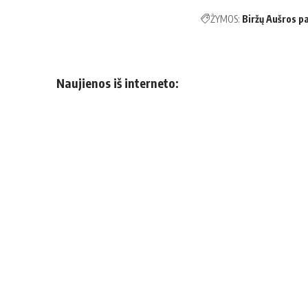
ŽYMOS:
Biržų Aušros p
Naujienos iš interneto: