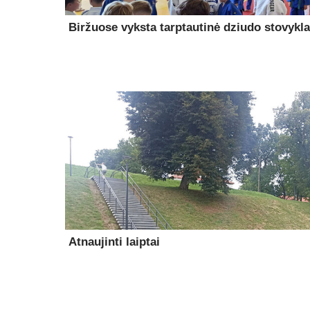
Biržuose vyksta tarptautinė dziudo stovykla
Atnaujinti laiptai