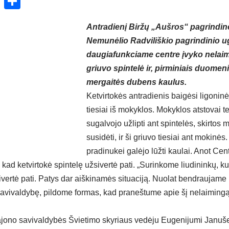
ok
enger
atsApp
X
Share
Antradienį Biržų „Aušros“ pagrindi
Nemunėlio Radviliškio pagrindinio u
daugiafunkciame centre įvyko nelai
griuvo spintelė ir, pirminiais duomen
mergaitės dubens kaulus.
Ketvirtokės antradienis baigėsi ligoninėj
tiesiai iš mokyklos. Mokyklos atstovai t
sugalvojo užlipti ant spintelės, skirtos
susidėti, ir ši griuvo tiesiai ant mokinės
pradinukei galėjo lūžti kaulai. Anot Ce
 kad ketvirtokė spintelę užsivertė pati. „Surinkome liudininkų, ku
ivertė pati. Patys dar aiškinamės situaciją. Nuolat bendraujame
savivaldybę, pildome formas, kad praneštume apie šį nelaimingą 
ajono savivaldybės Švietimo skyriaus vedėju Eugenijumi Januš