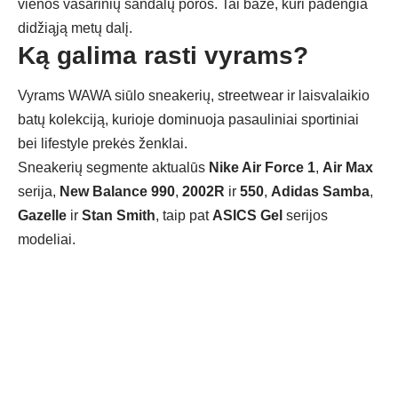
vienos vasarinių sandalų poros. Tai bazė, kuri padengia
didžiąją metų dalį.
Ką galima rasti vyrams?
Vyrams WAWA siūlo sneakerių, streetwear ir laisvalaikio
batų kolekciją, kurioje dominuoja pasauliniai sportiniai
bei lifestyle prekės ženklai.
Sneakerių segmente aktualūs
Nike Air Force 1
,
Air Max
serija,
New Balance 990
,
2002R
ir
550
,
Adidas Samba
,
Gazelle
ir
Stan Smith
, taip pat
ASICS Gel
serijos
modeliai.