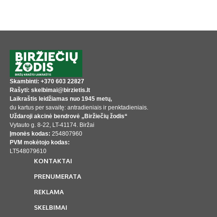
Skambinti: +370 603 22827
Rašyti: skelbimai@birzietis.lt
Laikraštis leidžiamas nuo 1945 metų,
du kartus per savaitę: antradieniais ir penktadieniais.
Uždaroji akcinė bendrovė „Biržiečių žodis“
Vytauto g. 8-22, LT-41174. Biržai
Įmonės kodas:
254807960
PVM mokėtojo kodas:
LT548079610
KONTAKTAI
PRENUMERATA
REKLAMA
SKELBIMAI