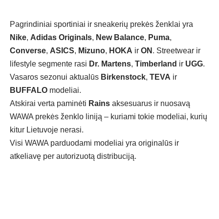
Pagrindiniai sportiniai ir sneakerių prekės ženklai yra
Nike
,
Adidas Originals
,
New Balance
,
Puma
,
Converse
,
ASICS
,
Mizuno
,
HOKA
ir
ON
. Streetwear ir
lifestyle segmente rasi
Dr. Martens
,
Timberland
ir
UGG
.
Vasaros sezonui aktualūs
Birkenstock
,
TEVA
ir
BUFFALO
modeliai.
Atskirai verta paminėti
Rains
aksesuarus ir nuosavą
WAWA prekės ženklo liniją – kuriami tokie modeliai, kurių
kitur Lietuvoje nerasi.
Visi WAWA parduodami modeliai yra originalūs ir
atkeliavę per autorizuotą distribuciją.