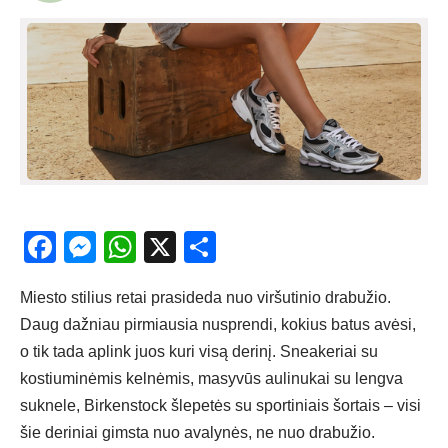
Facebook
Messenger
WhatsApp
X
Share
Miesto stilius retai prasideda nuo viršutinio drabužio.
Daug dažniau pirmiausia nusprendi, kokius batus avėsi,
o tik tada aplink juos kuri visą derinį. Sneakeriai su
kostiuminėmis kelnėmis, masyvūs aulinukai su lengva
suknele, Birkenstock šlepetės su sportiniais šortais – visi
šie deriniai gimsta nuo avalynės, ne nuo drabužio.