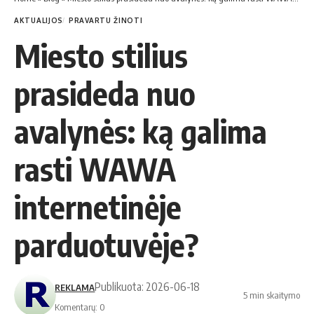
AKTUALIJOS
PRAVARTU ŽINOTI
Miesto stilius
prasideda nuo
avalynės: ką galima
rasti WAWA
internetinėje
parduotuvėje?
Publikuota: 2026-06-18
REKLAMA
5 min skaitymo
Komentarų: 0