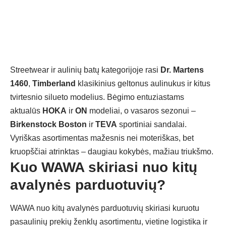
Streetwear ir aulinių batų kategorijoje rasi
Dr. Martens
1460
,
Timberland
klasikinius geltonus aulinukus ir kitus
tvirtesnio silueto modelius. Bėgimo entuziastams
aktualūs
HOKA
ir
ON
modeliai, o vasaros sezonui –
Birkenstock Boston
ir
TEVA
sportiniai sandalai.
Vyriškas asortimentas mažesnis nei moteriškas, bet
kruopščiai atrinktas – daugiau kokybės, mažiau triukšmo.
Kuo WAWA skiriasi nuo kitų
avalynės parduotuvių?
WAWA nuo kitų avalynės parduotuvių skiriasi kuruotu
pasaulinių prekių ženklų asortimentu, vietine logistika ir