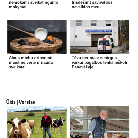
nemokami sveikatingumo
trisdešimt savivaldos
mokymai
neveiklos metų
Alaus mielių dribsniai:
Tėvų nerimas: susirgus
maistinė vertė ir nauda
vaikui pagalbos tenka ieškoti
sveikatai
Panevėžyje
Ūkis | Verslas