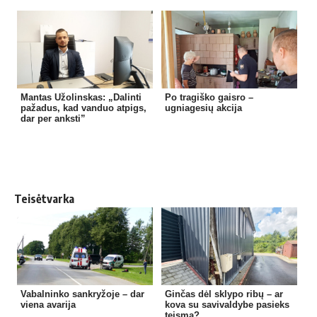
Mantas Užolinskas: „Dalinti
Po tragiško gaisro –
pažadus, kad vanduo atpigs,
ugniagesių akcija
dar per anksti”
Teisėtvarka
Vabalninko sankryžoje – dar
Ginčas dėl sklypo ribų – ar
viena avarija
kova su savivaldybe pasieks
teismą?