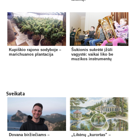
Kupiškio rajono sodyboje –
Šukionis sukrėtė įžūli
marichuanos plantacija
vagystė: vaikai liko be
muzikos instrumentų
Sveikata
Dovana biržiečiams –
„Likėnų „kurortas” –