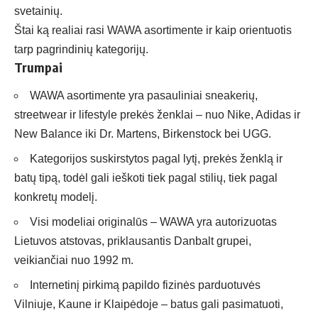
svetainių.
Štai ką realiai rasi WAWA asortimente ir kaip orientuotis
tarp pagrindinių kategorijų.
Trumpai
WAWA asortimente yra pasauliniai sneakerių,
streetwear ir lifestyle prekės ženklai – nuo Nike, Adidas ir
New Balance iki Dr. Martens, Birkenstock bei UGG.
Kategorijos suskirstytos pagal lytį, prekės ženklą ir
batų tipą, todėl gali ieškoti tiek pagal stilių, tiek pagal
konkretų modelį.
Visi modeliai originalūs – WAWA yra autorizuotas
Lietuvos atstovas, priklausantis Danbalt grupei,
veikiančiai nuo 1992 m.
Internetinį pirkimą papildo fizinės parduotuvės
Vilniuje, Kaune ir Klaipėdoje – batus gali pasimatuoti,