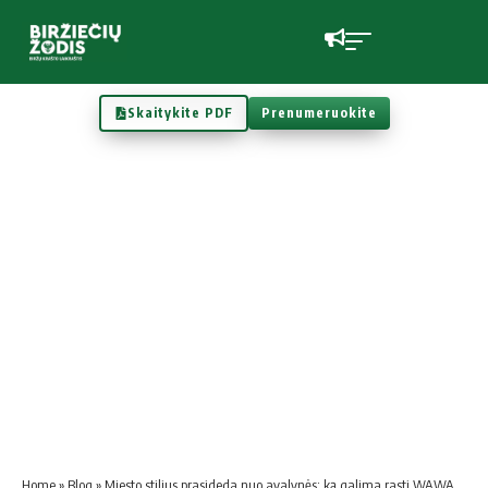
Skaitykite PDF
Prenumeruokite
Home
»
Blog
»
Miesto stilius prasideda nuo avalynės: ką galima rasti WAWA internetinėje parduotuvėje?