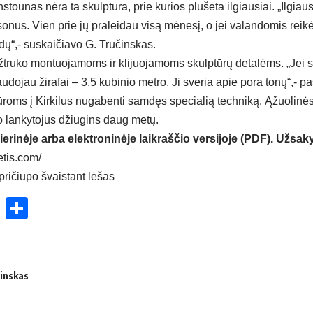
stounas nėra ta skulptūra, prie kurios plušėta ilgiausiai. „Ilgiau
nus. Vien prie jų praleidau visą mėnesį, o jei valandomis reikėtų
dų“,- suskaičiavo G. Tručinskas.
užtruko montuojamoms ir klijuojamoms skulptūrų detalėms. „Jei
audojau žirafai – 3,5 kubinio metro. Ji sveria apie pora tonų“,- p
ūroms į Kirkilus nugabenti samdęs specialią techniką. Ąžuolinės
o lankytojus džiugins daug metų.
ierinėje arba elektroninėje laikraščio versijoje (PDF). Užsaky
etis.com/
pričiupo švaistant lėšas
ok
enger
atsApp
X
Share
inskas