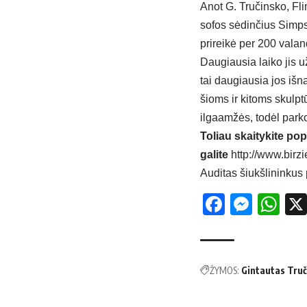
Anot G. Tručinsko, Flin
sofos sėdinčius Simpso
prireikė per 200 valan
Daugiausia laiko jis 
tai daugiausia jos išn
šioms ir kitoms skulpt
ilgaamžės, todėl park
Toliau skaitykite pop
galite
http://www.birzi
Auditas šiukšlininkus 
Facebo
Mess
Wh
ŽYMOS:
Gintautas Truč