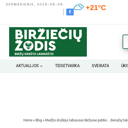
SEKMADIENIS, 2026-08-09
+21°C
AKTUALIJOS
TEISĖTVARKA
SVEIKATA
ŪKI
Home
»
Blog
»
Medžio drožėjui labiausiai Biržuose patiko… dviračių tak