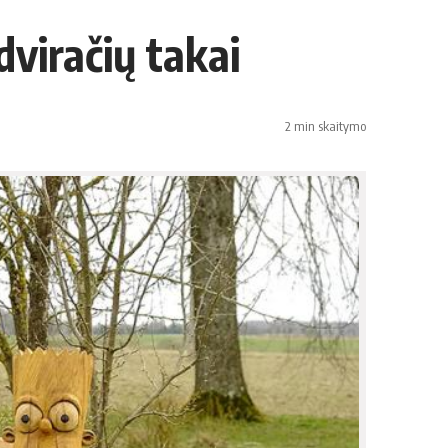
dviračių takai
2 min skaitymo