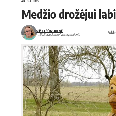
AKTUALIJOS
Medžio drožėjui labi
Vilė LEŠČINSKIENĖ
Publi
- „Biržiečių žodžio“ korespondentė