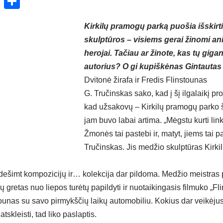
ok
enger
atsApp
X
Share
Kirkilų pramogų parką puošia išskirt
skulptūros – visiems gerai žinomi an
herojai. Tačiau ar žinote, kas tų giga
autorius? O gi kupiškėnas Gintautas
Dvitonė žirafa ir Fredis Flinstounas
G. Tručinskas sako, kad į šį ilgalaikį pr
kad užsakovų – Kirkilų pramogų parko š
jam buvo labai artima. „Mėgstu kurti li
Žmonės tai pastebi ir, matyt, jiems tai pa
Tručinskas. Jis medžio skulptūras Kirk
dešimt kompozicijų ir… kolekcija dar pildoma. Medžio meistras p
ų gretas nuo liepos turėtų papildyti ir nuotaikingasis filmuko „Fl
ounas su savo pirmykščių laikų automobiliu. Kokius dar veikėjus
skleisti, tad liko paslaptis.