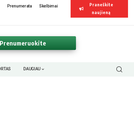
Praneškite
Prenumerata
Skelbimai
naujieną
Prenumeruokite
ORTAS
DAUGIAU