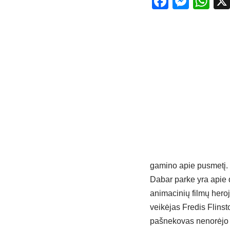
Facebo
Mess
Wh
gamino apie pusmetį.
Dabar parke yra apie 
animacinių filmų heroj
veikėjas Fredis Flinst
pašnekovas nenorėjo at