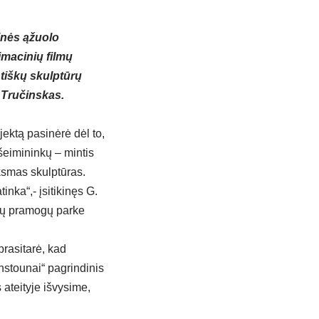
inės ąžuolo
imacinių filmų
ntiškų skulptūrų
 Tručinskas.
ojektą pasinėrė dėl to,
eimininkų – mintis
nksmas skulptūras.
tinka“,- įsitikinęs G.
ilų pramogų parke
rasitarė, kad
instounai“ pagrindinis
 ateityje išvysime,