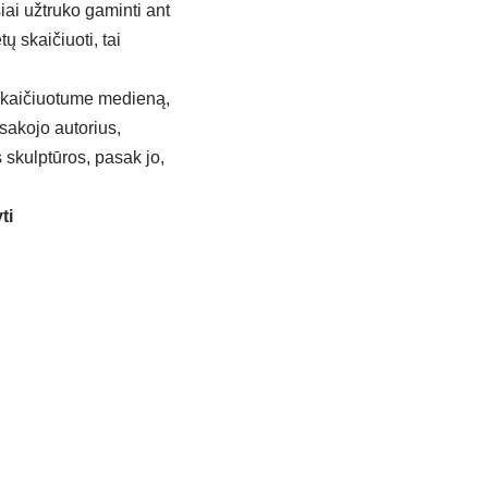
siai užtruko gaminti ant
 skaičiuoti, tai
 skaičiuotume medieną,
asakojo autorius,
 skulptūros, pasak jo,
ti