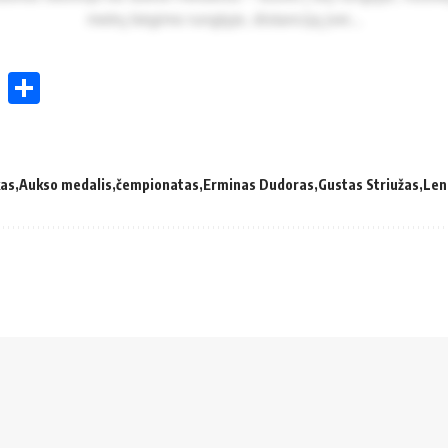
met­rų bė­gi­mo rung­ty­je, dis­tan­ci­ją įvei...
ok
enger
atsApp
X
Share
kas
Aukso medalis
čempionatas
Erminas Dudoras
Gustas Striužas
Len