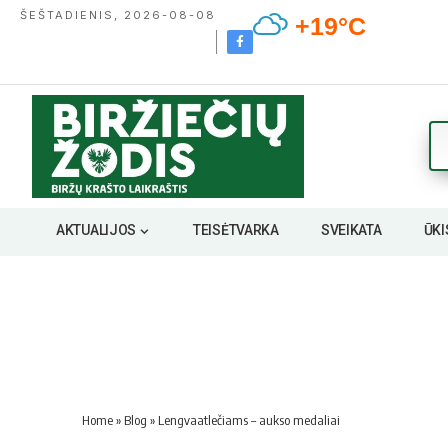
ŠEŠTADIENIS, 2026-08-08
+19°C
AKTUALIJOS
TEISĖTVARKA
SVEIKATA
ŪKI
Home
»
Blog
»
Lengvaatlečiams – aukso medaliai