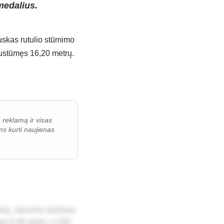
medalius.
s­kas ru­tu­lio stū­mi­mo
į nu­stū­męs 16,20 met­rų.
ą reklamą ir visas
s kurti naujienas
vie­tą. Jau­ni­mo am­žiaus
­kęs 6,46 met­ro, ir 200