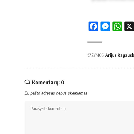
Facebo
Mess
Wh
ŽYMOS:
Arijus Ragaus
Komentarų: 0
El. pašto adresas nebus skelbiamas.