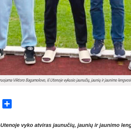
ruojama Viktoro Bagamolovo, iš Utenoje vykusio jaunučių, jaunių ir jaunimo lengvosio
ok
enger
atsApp
X
Share
tenoje vyko atviras jaunučių, jaunių ir jaunimo leng