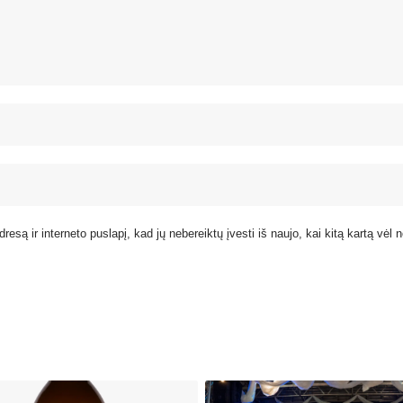
resą ir interneto puslapį, kad jų nebereiktų įvesti iš naujo, kai kitą kartą vėl