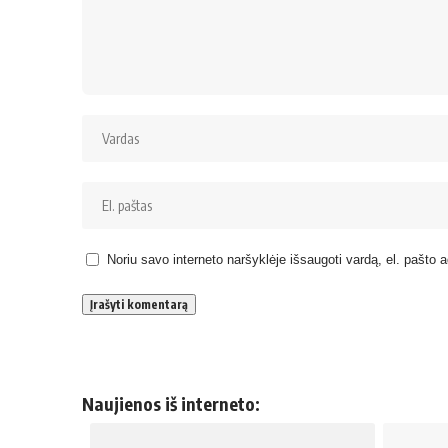
Noriu savo interneto naršyklėje išsaugoti vardą, el. pašto ad
Naujienos iš interneto: