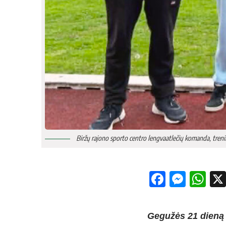
Biržų rajono sporto centro lengvaatlečių komanda, treni
Facebo
Mess
Wh
Gegužės 21 dieną U