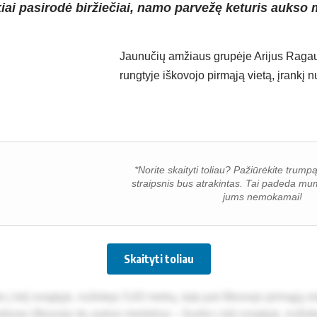
iai pasirodė biržiečiai, namo parvežę keturis aukso 
Jau­nu­čių am­žiaus gru­pė­je Ari­jus Ra­gau
rung­ty­je iš­ko­vo­jo pir­mą­ją vie­tą, įran­k
*Norite skaityti toliau? Pažiūrėkite trump
straipsnis bus atrakintas. Tai padeda mum
jums nemokamai!
Skaityti toliau
 į to­lį rung­ty­je, nu­šo­kęs 5,83 met­rų, taip pat iš­ko­vo­jo pir­mą­ją 
do­ras iš­ko­vo­jo du auk­so me­da­lius – šuo­lio į to­lį rung­ty­je, nu­šo