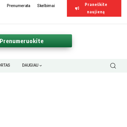
Praneškite
Prenumerata
Skelbimai
naujieną
Prenumeruokite
ORTAS
DAUGIAU