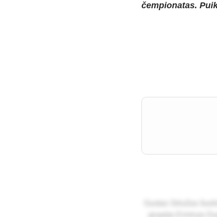
čempionatas. Puik
Gus­tas Striu­žas šuo­lio
gru­pė­je Er­mi­nas Du­