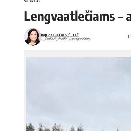
SPORTAS
Lengvaatlečiams – 
Ingrida BUTKEVIČIŪTĖ
P
- „Biržiečių žodžio“ korespondentė