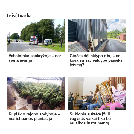
Teisėtvarka
Vabalninko sankryžoje – dar
Ginčas dėl sklypo ribų – ar
viena avarija
kova su savivaldybe pasieks
teismą?
Kupiškio rajono sodyboje –
Šukionis sukrėtė įžūli
marichuanos plantacija
vagystė: vaikai liko be
muzikos instrumentų