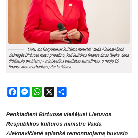
Lietuvos Respublikos kultūros ministrė Vaida Aleknavičienė
viešnagės Biržuose metu pripažino, kad kultūros finansavimas išlieka viena
didžiausių problemų – ministerijos biudžetas sumažintas, o naujų ES
finansavimo mechanizmų dar laukiama.
Facebook
Messenger
WhatsApp
X
Share
Penktadienį Biržuose viešėjusi Lietuvos
Respublikos kultūros ministrė Vaida
Aleknavičienė aplankė remontuojamą buvusio