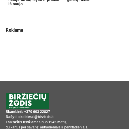
iš naujo
Reklama
Skambinti: +370 603 22827
Rašyti: skelbimai@birzietis.lt
Laikraštis leidžiamas nuo 1945 metų,
du kartus per savaitę: antradieniais ir penktadieniais.