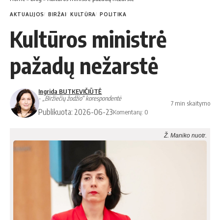
AKTUALIJOS
BIRŽAI
KULTŪRA
POLITIKA
Kultūros ministrė
pažadų nežarstė
Ingrida BUTKEVIČIŪTĖ
- „Biržiečių žodžio“ korespondentė
7 min skaitymo
Publikuota: 2026-06-23
Komentarų: 0
Ž. Maniko nuotr.