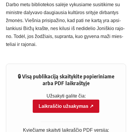
Dar­bo me­tu bib­lio­te­kos sa­lė­je vy­ku­sia­me su­si­ti­ki­me su
mi­nist­re da­ly­va­vo dau­giau­sia kul­tū­ros sri­ty­je dir­ban­tys
žmo­nės. Vieš­nia pri­si­pa­ži­no, kad pa­ti ne kar­tą yra ap­si­
lan­kiu­si Bir­žų kraš­te, nes ki­lu­si iš ne­di­de­lio Jo­niš­kio ra­jo­
no. To­dėl, jos žo­džiais, su­pran­ta, kuo gy­ve­na ma­ži mies­
te­liai ir ra­jo­nai.
🔒 Visą publikaciją skaitykite popieriniame
arba PDF laikraštyje
Užsakyti galite čia:
Laikraščio užsakymas ↗
Kviečiame skaityti laikraščio PDF versiją: