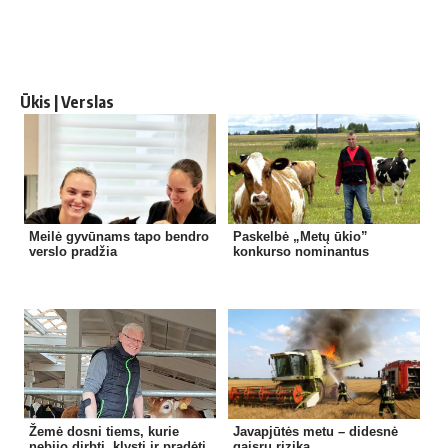
Ūkis | Verslas
Meilė gyvūnams tapo bendro
Paskelbė „Metų ūkio”
verslo pradžia
konkurso nominantus
Žemė dosni tiems, kurie
Javapjūtės metu – didesnė
nebijo dirbti, klysti ir pradėti
gaisrų rizika