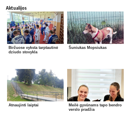
Aktualijos
Biržuose vyksta tarptautinė
Šuniukas Mopsiukas
dziudo stovykla
Atnaujinti laiptai
Meilė gyvūnams tapo bendro
verslo pradžia