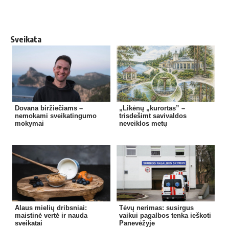
Sveikata
Dovana biržiečiams –
„Likėnų „kurortas” –
nemokami sveikatingumo
trisdešimt savivaldos
mokymai
neveiklos metų
Alaus mielių dribsniai:
Tėvų nerimas: susirgus
maistinė vertė ir nauda
vaikui pagalbos tenka ieškoti
sveikatai
Panevėžyje