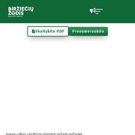
Skaitykite PDF
Prenumeruokite
Home
»
Blog
»
Kultūros ministrė pažadų nežarstė