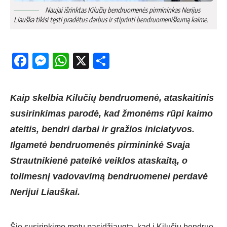
Nau­jai iš­rink­tas Ki­lu­čių bend­ruo­me­nės pir­mi­nin­kas Ne­ri­jus
Liauš­ka ti­ki­si tęs­ti pra­dė­tus dar­bus ir stip­rin­ti bend­ruo­me­niš­ku­mą kai­me.
Facebook
Messenger
WhatsApp
X
Share
Kaip skelbia Kilučių bendruomenė, ataskaitinis
susirinkimas parodė, kad žmonėms rūpi kaimo
ateitis, bendri darbai ir gražios iniciatyvos.
Ilgametė bendruomenės pirmininkė Svaja
Strautnikienė pateikė veiklos ataskaitą, o
tolimesnį vadovavimą bendruomenei perdavė
Nerijui Liauškai.
Šio su­si­rin­ki­mo me­tu pa­si­džiaug­ta, kad į Ki­lu­čių bend­ruo­