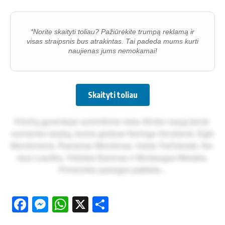
*Norite skaityti toliau? Pažiūrėkite trumpą reklamą ir
visas straipsnis bus atrakintas. Tai padeda mums kurti
naujienas jums nemokamai!
Skaityti toliau
Ki­lu­čių gy­ven­to­jai su­si­rin­ki­mo me­tu iš­rin­ko nau­ją bend­
ruo­me­nės ta­ry­bą, ku­rios gre­to­se Ne­rin­ga Ve­ce­lie­nė, Eg­lė
Moc­kū­nie­nė, Ra­mū­nas Moc­kū­nas, Vai­da Tre­čio­kai­tė, Ne­
ri­jus Liauš­ka, Vi­tol­das Ba­ro­nas ir Min­dau­gas Me­lai­ka.
Pir­mi­nin­ko pa­rei­gos pa­ti­kė­to...
Facebook
Messenger
WhatsApp
X
Share