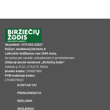
Skambinti: +370 603 22827
Rašyti: skelbimai@birzietis.lt
Laikraštis leidžiamas nuo 1945 metų,
du kartus per savaitę: antradieniais ir penktadieniais.
Uždaroji akcinė bendrovė „Biržiečių žodis“
Vytauto g. 8-22, LT-41174. Biržai
Įmonės kodas:
254807960
PVM mokėtojo kodas:
LT548079610
KONTAKTAI
PRENUMERATA
REKLAMA
SKELBIMAI