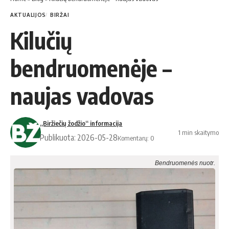
AKTUALIJOS
BIRŽAI
Kilučių
bendruomenėje –
naujas vadovas
„Biržiečių žodžio“ informacija
1 min skaitymo
Publikuota: 2026-05-28
Komentarų: 0
Bend­ruo­me­nės nuo­tr.