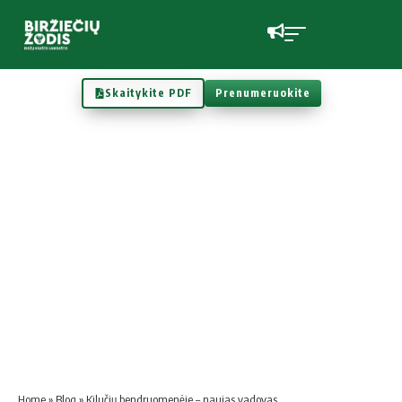
Skaitykite PDF
Prenumeruokite
Home
»
Blog
»
Kilučių bendruomenėje – naujas vadovas