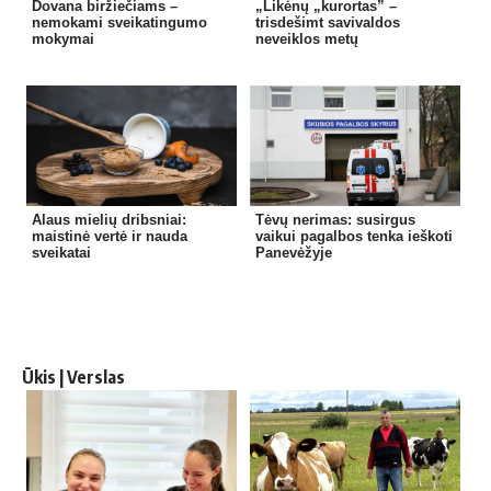
Dovana biržiečiams –
„Likėnų „kurortas” –
nemokami sveikatingumo
trisdešimt savivaldos
mokymai
neveiklos metų
Alaus mielių dribsniai:
Tėvų nerimas: susirgus
maistinė vertė ir nauda
vaikui pagalbos tenka ieškoti
sveikatai
Panevėžyje
Ūkis | Verslas