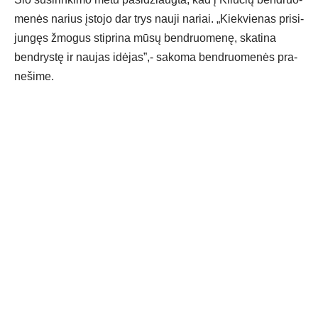
me­nės na­rius įsto­jo dar trys nau­ji na­riai. „Kiek­vie­nas pri­si­
jun­gęs žmo­gus stip­ri­na mū­sų bend­ruo­me­nę, ska­ti­na
bend­rys­tę ir nau­jas idė­jas”,- sa­ko­ma bend­ruo­me­nės pra­
ne­ši­me.