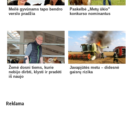
Meilė gyvūnams tapo bendro
Paskelbė „Metų ūkio”
verslo pradžia
konkurso nominantus
Žemė dosni tiems, kurie
Javapjūtės metu – didesnė
nebijo dirbti, klysti ir pradėti
gaisrų rizika
iš naujo
Reklama