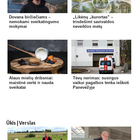
Dovana biržiečiams –
„Likėnų „kurortas” –
nemokami sveikatingumo
trisdešimt savivaldos
mokymai
neveiklos metų
Alaus mielių dribsniai:
Tėvų nerimas: susirgus
maistinė vertė ir nauda
vaikui pagalbos tenka ieškoti
sveikatai
Panevėžyje
Ūkis | Verslas