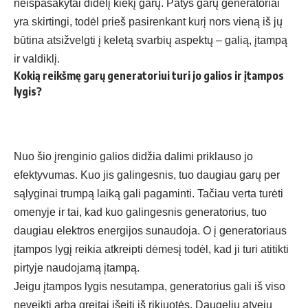
neišpasakytai didelį kiekį garų. Patys garų generatoriai
yra skirtingi, todėl prieš pasirenkant kurį nors vieną iš jų
būtina atsižvelgti į keletą svarbių aspektų – galią, įtampą
ir valdiklį.
Kokią reikšmę garų generatoriui turi jo galios ir įtampos
lygis?
Nuo šio įrenginio galios didžia dalimi priklauso jo
efektyvumas. Kuo jis galingesnis, tuo daugiau garų per
sąlyginai trumpą laiką gali pagaminti. Tačiau verta turėti
omenyje ir tai, kad kuo galingesnis generatorius, tuo
daugiau elektros energijos sunaudoja. O į generatoriaus
įtampos lygį reikia atkreipti dėmesį todėl, kad ji turi atitikti
pirtyje naudojamą įtampą.
Jeigu įtampos lygis nesutampa, generatorius gali iš viso
neveikti arba greitai išeiti iš rikiuotės. Daugeliu atvejų