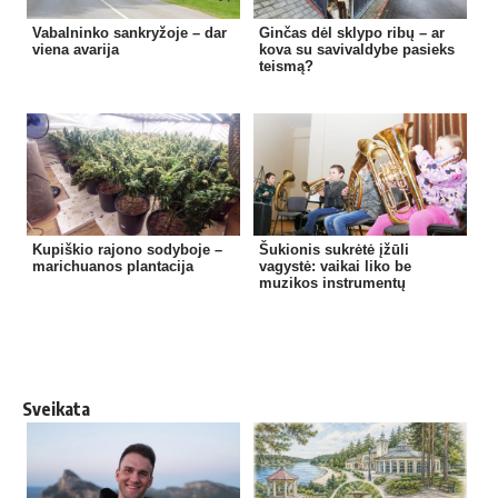
Vabalninko sankryžoje – dar
Ginčas dėl sklypo ribų – ar
viena avarija
kova su savivaldybe pasieks
teismą?
Kupiškio rajono sodyboje –
Šukionis sukrėtė įžūli
marichuanos plantacija
vagystė: vaikai liko be
muzikos instrumentų
Sveikata