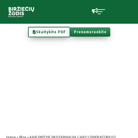
Skaitykite PDF
Prenumeruokite
Home
»
Blog
»
KAIP PIRTYJE PASITARNAUJA GARO GENERATORIUS?