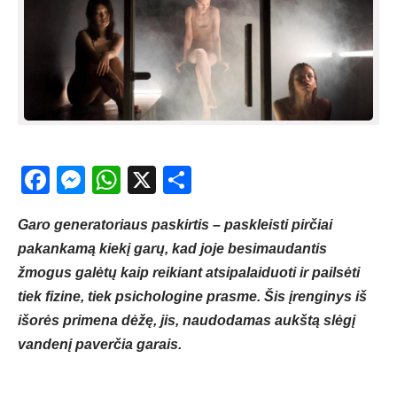
Facebook
Messenger
WhatsApp
X
Share
Garo generatoriaus paskirtis – paskleisti pirčiai
pakankamą kiekį garų, kad joje besimaudantis
žmogus galėtų kaip reikiant atsipalaiduoti ir pailsėti
tiek fizine, tiek psichologine prasme. Šis įrenginys iš
išorės primena dėžę, jis, naudodamas aukštą slėgį
vandenį paverčia garais.