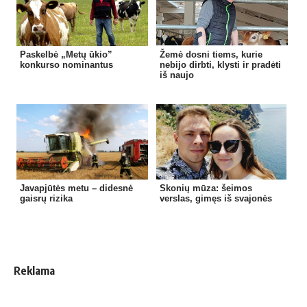
Paskelbė „Metų ūkio”
Žemė dosni tiems, kurie
konkurso nominantus
nebijo dirbti, klysti ir pradėti
iš naujo
Javapjūtės metu – didesnė
Skonių mūza: šeimos
gaisrų rizika
verslas, gimęs iš svajonės
Reklama