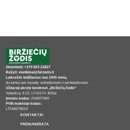
Skambinti: +370 603 22827
Rašyti: skelbimai@birzietis.lt
Laikraštis leidžiamas nuo 1945 metų,
du kartus per savaitę: antradieniais ir penktadieniais.
Uždaroji akcinė bendrovė „Biržiečių žodis“
Vytauto g. 8-22, LT-41174. Biržai
Įmonės kodas:
254807960
PVM mokėtojo kodas:
LT548079610
KONTAKTAI
PRENUMERATA