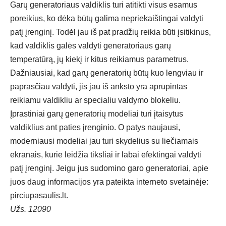
Garų generatoriaus valdiklis turi atitikti visus esamus
poreikius, ko dėka būtų galima nepriekaištingai valdyti
patį įrenginį. Todėl jau iš pat pradžių reikia būti įsitikinus,
kad valdiklis galės valdyti generatoriaus garų
temperatūrą, jų kiekį ir kitus reikiamus parametrus.
Dažniausiai, kad garų generatorių būtų kuo lengviau ir
paprasčiau valdyti, jis jau iš anksto yra aprūpintas
reikiamu valdikliu ar specialiu valdymo blokeliu.
Įprastiniai garų generatorių modeliai turi įtaisytus
valdiklius ant paties įrenginio. O patys naujausi,
moderniausi modeliai jau turi skydelius su liečiamais
ekranais, kurie leidžia tiksliai ir labai efektingai valdyti
patį įrenginį. Jeigu jus sudomino garo generatoriai, apie
juos daug informacijos yra pateikta interneto svetainėje:
pirciupasaulis.lt
.
Užs. 12090