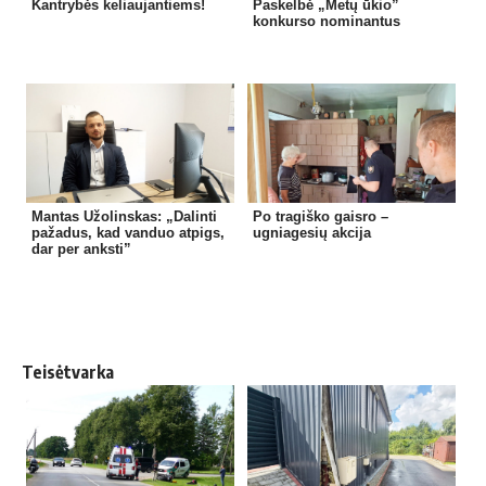
Kantrybės keliaujantiems!
Paskelbė „Metų ūkio”
konkurso nominantus
Mantas Užolinskas: „Dalinti
Po tragiško gaisro –
pažadus, kad vanduo atpigs,
ugniagesių akcija
dar per anksti”
Teisėtvarka