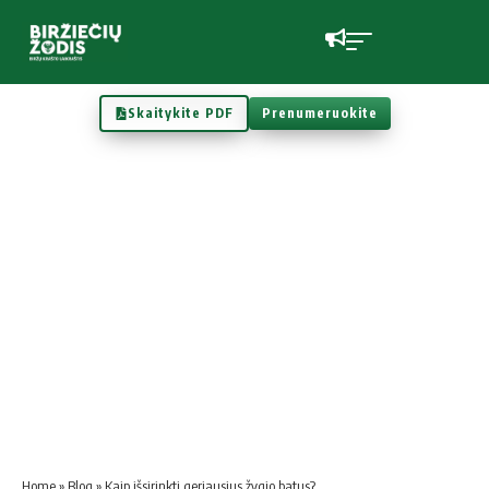
Skaitykite PDF
Prenumeruokite
Home
»
Blog
»
Kaip išsirinkti geriausius žygio batus?