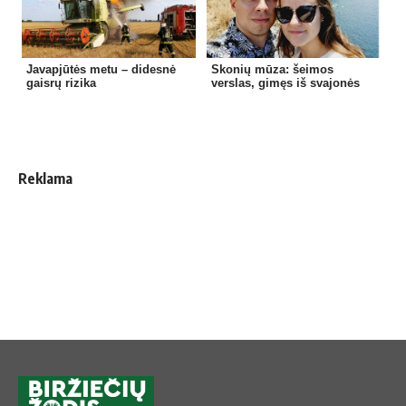
Javapjūtės metu – didesnė
Skonių mūza: šeimos
gaisrų rizika
verslas, gimęs iš svajonės
Reklama