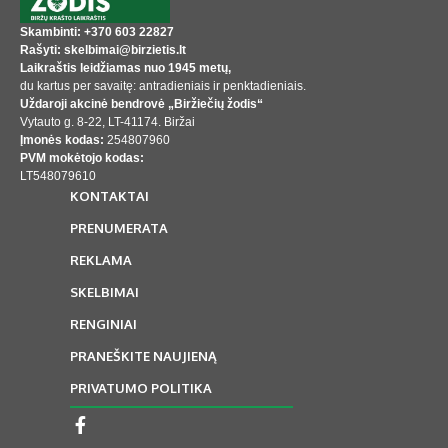
Skambinti: +370 603 22827
Rašyti: skelbimai@birzietis.lt
Laikraštis leidžiamas nuo 1945 metų,
du kartus per savaitę: antradieniais ir penktadieniais.
Uždaroji akcinė bendrovė „Biržiečių žodis“
Vytauto g. 8-22, LT-41174. Biržai
Įmonės kodas:
254807960
PVM mokėtojo kodas:
LT548079610
KONTAKTAI
PRENUMERATA
REKLAMA
SKELBIMAI
RENGINIAI
PRANEŠKITE NAUJIENĄ
PRIVATUMO POLITIKA