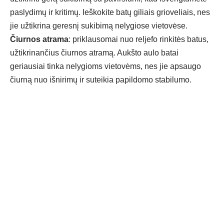
paslydimų ir kritimų. Ieškokite batų giliais grioveliais, nes
jie užtikrina geresnį sukibimą nelygiose vietovėse.
Čiurnos atrama
: priklausomai nuo reljefo rinkitės batus,
užtikrinančius čiurnos atramą. Aukšto aulo batai
geriausiai tinka nelygioms vietovėms, nes jie apsaugo
čiurną nuo išnirimų ir suteikia papildomo stabilumo.