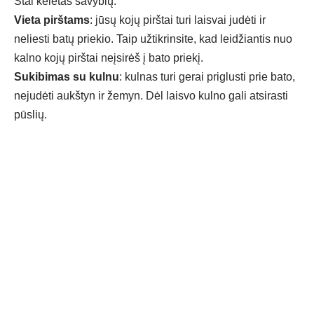
Štai keletas savybių:
Vieta pirštams
: jūsų kojų pirštai turi laisvai judėti ir
neliesti batų priekio. Taip užtikrinsite, kad leidžiantis nuo
kalno kojų pirštai neįsirėš į bato priekį.
Sukibimas su kulnu
: kulnas turi gerai priglusti prie bato,
nejudėti aukštyn ir žemyn. Dėl laisvo kulno gali atsirasti
pūslių.