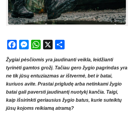
Facebook
Messenger
WhatsApp
X
Share
Žygiai pėsčiomis yra jaudinanti veikla, leidžianti
tyrinėti gamtos grožį. Tačiau gero žygio pagrindas yra
ne tik jūsų entuziazmas ar ištvermė, bet ir batai,
kuriuos avite. Prastai prigludę arba netinkami žygio
batai gali paversti jaudinantį nuotykį kančia. Taigi,
kaip išsirinkti geriausius žygio batus, kurie suteiktų
jūsų kojoms reikiamą atramą?