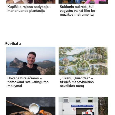
Kupiškio rajono sodyboje –
Šukionis sukrėtė įžūli
marichuanos plantacija
vagystė: vaikai liko be
muzikos instrumentų
Sveikata
Dovana biržiečiams –
„Likėnų „kurortas” –
nemokami sveikatingumo
trisdešimt savivaldos
mokymai
neveiklos metų