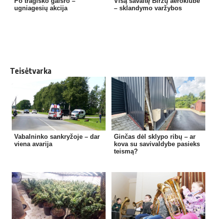
Po tragiško gaisro –
Visą savaitę Biržų aeroklube
ugniagesių akcija
– sklandymo varžybos
Teisėtvarka
Vabalninko sankryžoje – dar
Ginčas dėl sklypo ribų – ar
viena avarija
kova su savivaldybe pasieks
teismą?