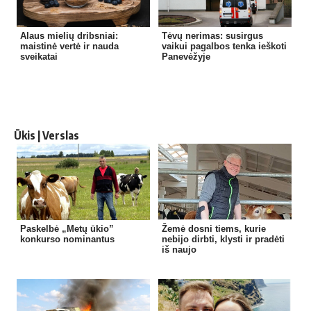
Alaus mielių dribsniai:
Tėvų nerimas: susirgus
maistinė vertė ir nauda
vaikui pagalbos tenka ieškoti
sveikatai
Panevėžyje
Ūkis | Verslas
Paskelbė „Metų ūkio”
Žemė dosni tiems, kurie
konkurso nominantus
nebijo dirbti, klysti ir pradėti
iš naujo