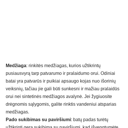
Medžiaga
: rinkitės medžiagas, kurios užtikrintų
pusiausvyrą tarp patvarumo ir pralaidumo orui. Odiniai
batai yra patvarūs ir puikiai apsaugo kojas nuo išorinių
veiksnių, tačiau jie gali būti sunkesni ir mažiau pralaidūs
orui nei sintetinės medžiagos avalynė. Jei žygiuosite
drėgnomis sąlygomis, galite rinktis vandeniui atsparias
medžiagas.
Pado sukibimas su paviršiumi
: batų padas turėtų
užtikrinti gerą sukibimą su paviršiumi, kad išvengtumėte