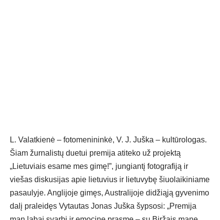
L. Valatkienė – fotomenininkė, V. J. Juška – kultūrologas.
Šiam žurnalistų duetui premija atiteko už projektą
„Lietuviais esame mes gimę!”, jungiantį fotografiją ir
viešas diskusijas apie lietuvius ir lietuvybę šiuolaikiniame
pasaulyje. Anglijoje gimęs, Australijoje didžiąją gyvenimo
dalį praleidęs Vytautas Jonas Juška šypsosi: „Premija
man labai svarbi ir emocine prasme – su Biržais mane