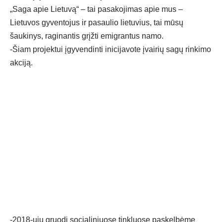
„Saga apie Lietuvą“ – tai pasakojimas apie mus –
Lietuvos gyventojus ir pasaulio lietuvius, tai mūsų
šaukinys, raginantis grįžti emigrantus namo.
-Šiam projektui įgyvendinti inicijavote įvairių sagų rinkimo
akciją.
-2018-ųjų gruodį socialiniuose tinkluose paskelbėme