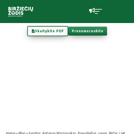
Skaitykite PDF
Prenumeruokite
Home
»
Blog
»
Jungtys: Antanas Macijauskas, Pasvaliečiai, sagos, Biržai, Lietuva…