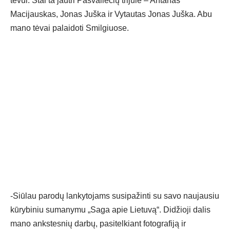
tėvui. Štai ta jautri Pasvaliečių trijulė – Antanas
Macijauskas, Jonas Juška ir Vytautas Jonas Juška. Abu
mano tėvai palaidoti Smilgiuose.
-Siūlau parodų lankytojams susipažinti su savo naujausiu
kūrybiniu sumanymu „Saga apie Lietuvą“. Didžioji dalis
mano ankstesnių darbų, pasitelkiant fotografiją ir