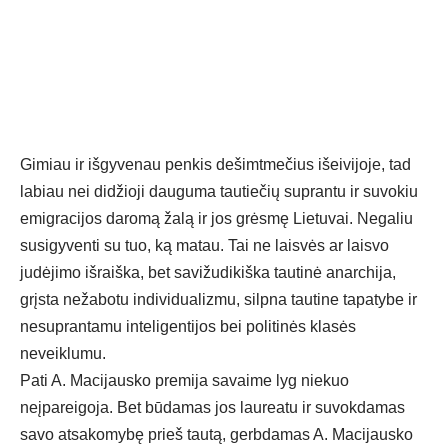
Gimiau ir išgyvenau penkis dešimtmečius išeivijoje, tad
labiau nei didžioji dauguma tautiečių suprantu ir suvokiu
emigracijos daromą žalą ir jos grėsmę Lietuvai. Negaliu
susigyventi su tuo, ką matau. Tai ne laisvės ar laisvo
judėjimo išraiška, bet savižudikiška tautinė anarchija,
grįsta nežabotu individualizmu, silpna tautine tapatybe ir
nesuprantamu inteligentijos bei politinės klasės
neveiklumu.
Pati A. Macijausko premija savaime lyg niekuo
neįpareigoja. Bet būdamas jos laureatu ir suvokdamas
savo atsakomybę prieš tautą, gerbdamas A. Macijausko