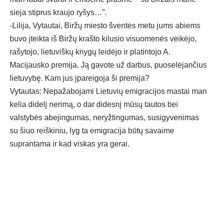
sieja stiprus kraujo ryšys…”.
-Lilija, Vytautai, Biržų miesto šventės metu jums abiems
buvo įteikta iš Biržų krašto kilusio visuomenės veikėjo,
rašytojo, lietuviškų knygų leidėjo ir platintojo A.
Macijausko premija. Ją gavote už darbus, puoselėjančius
lietuvybę. Kam jus įpareigoja ši premija?
Vytautas: Nepažabojami Lietuvių emigracijos mastai man
kelia didelį nerimą, o dar didesnį mūsų tautos bei
valstybės abejingumas, neryžtingumas, susigyvenimas
su šiuo reiškiniu, lyg ta emigracija būtų savaime
suprantama ir kad viskas yra gerai.