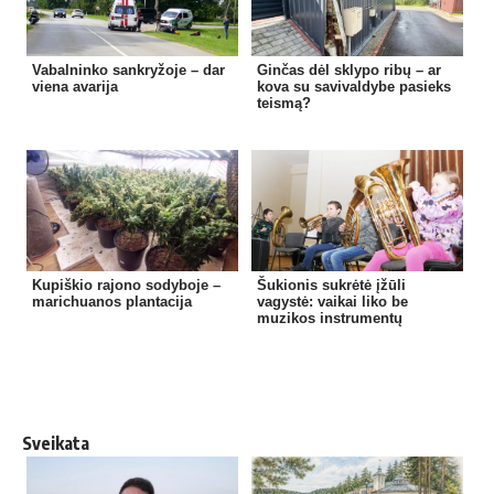
Vabalninko sankryžoje – dar
Ginčas dėl sklypo ribų – ar
viena avarija
kova su savivaldybe pasieks
teismą?
Kupiškio rajono sodyboje –
Šukionis sukrėtė įžūli
marichuanos plantacija
vagystė: vaikai liko be
muzikos instrumentų
Sveikata