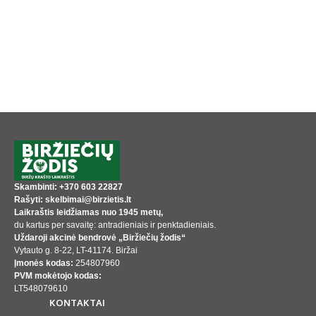
Skambinti: +370 603 22827
Rašyti: skelbimai@birzietis.lt
Laikraštis leidžiamas nuo 1945 metų,
du kartus per savaitę: antradieniais ir penktadieniais.
Uždaroji akcinė bendrovė „Biržiečių žodis“
Vytauto g. 8-22, LT-41174. Biržai
Įmonės kodas:
254807960
PVM mokėtojo kodas:
LT548079610
KONTAKTAI