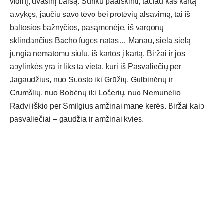
vidinį, dvasinį balsą. Sunku paaiškinti, tačiau kas kartą
atvykęs, jaučiu savo tėvo bei protėvių alsavimą, tai iš
baltosios bažnyčios, pasąmonėje, iš vargonų
sklindančius Bacho fugos natas… Manau, siela sielą
jungia nematomu siūlu, iš kartos į kartą. Biržai ir jos
apylinkės yra ir liks ta vieta, kuri iš Pasvaliečių per
Jagaudžius, nuo Suosto iki Grūžių, Gulbinėnų ir
Grumšlių, nuo Bobėnų iki Ločerių, nuo Nemunėlio
Radviliškio per Smilgius amžinai mane kerės. Biržai kaip
pasvaliečiai – gaudžia ir amžinai kvies.