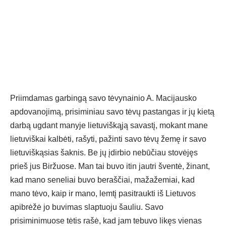
Priimdamas garbingą savo tėvynainio A. Macijausko
apdovanojimą, prisiminiau savo tėvų pastangas ir jų kietą
darbą ugdant manyje lietuviškąją savastį, mokant mane
lietuviškai kalbėti, rašyti, pažinti savo tėvų žemę ir savo
lietuviškąsias šaknis. Be jų įdirbio nebūčiau stovėjęs
prieš jus Biržuose. Man tai buvo itin jautri šventė, žinant,
kad mano seneliai buvo beraščiai, mažažemiai, kad
mano tėvo, kaip ir mano, lemtį pasitraukti iš Lietuvos
apibrėžė jo buvimas slaptuoju šauliu. Savo
prisiminimuose tėtis rašė, kad jam tebuvo likęs vienas