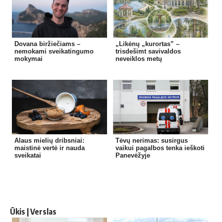
Dovana biržiečiams –
„Likėnų „kurortas” –
nemokami sveikatingumo
trisdešimt savivaldos
mokymai
neveiklos metų
Alaus mielių dribsniai:
Tėvų nerimas: susirgus
maistinė vertė ir nauda
vaikui pagalbos tenka ieškoti
sveikatai
Panevėžyje
Ūkis | Verslas