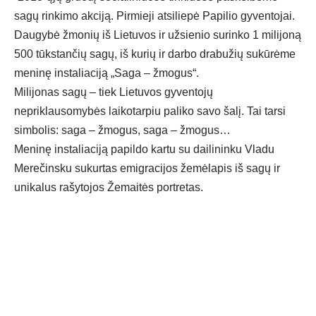
sagų rinkimo akciją. Pirmieji atsiliepė Papilio gyventojai.
Daugybė žmonių iš Lietuvos ir užsienio surinko 1 milijoną
500 tūkstančių sagų, iš kurių ir darbo drabužių sukūrėme
meninę instaliaciją „Saga – žmogus“.
Milijonas sagų – tiek Lietuvos gyventojų
nepriklausomybės laikotarpiu paliko savo šalį. Tai tarsi
simbolis: saga – žmogus, saga – žmogus…
Meninę instaliaciją papildo kartu su dailininku Vladu
Merečinsku sukurtas emigracijos žemėlapis iš sagų ir
unikalus rašytojos Žemaitės portretas.