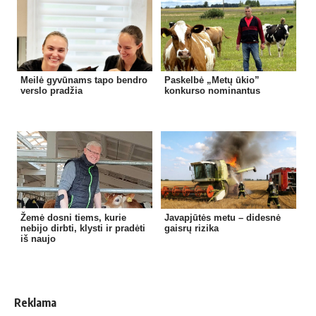
Meilė gyvūnams tapo bendro
Paskelbė „Metų ūkio”
verslo pradžia
konkurso nominantus
Žemė dosni tiems, kurie
Javapjūtės metu – didesnė
nebijo dirbti, klysti ir pradėti
gaisrų rizika
iš naujo
Reklama