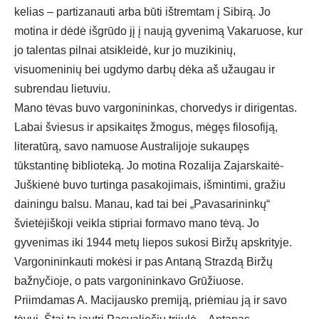
kelias – partizanauti arba būti ištremtam į Sibirą. Jo
motina ir dėdė išgrūdo jį į naują gyvenimą Vakaruose, kur
jo talentas pilnai atsikleidė, kur jo muzikinių,
visuomeninių bei ugdymo darbų dėka aš užaugau ir
subrendau lietuviu.
Mano tėvas buvo vargonininkas, chorvedys ir dirigentas.
Labai šviesus ir apsikaitęs žmogus, mėgęs filosofiją,
literatūrą, savo namuose Australijoje sukaupęs
tūkstantinę biblioteką. Jo motina Rozalija Zajarskaitė-
Juškienė buvo turtinga pasakojimais, išmintimi, gražiu
dainingu balsu. Manau, kad tai bei „Pavasarininkų“
švietėjiškoji veikla stipriai formavo mano tėvą. Jo
gyvenimas iki 1944 metų liepos sukosi Biržų apskrityje.
Vargonininkauti mokėsi ir pas Antaną Strazdą Biržų
bažnyčioje, o pats vargonininkavo Grūžiuose.
Priimdamas A. Macijausko premiją, priėmiau ją ir savo