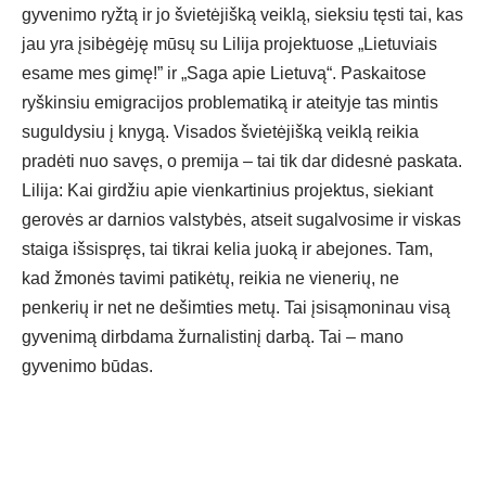
gyvenimo ryžtą ir jo švietėjišką veiklą, sieksiu tęsti tai, kas
jau yra įsibėgėję mūsų su Lilija projektuose „Lietuviais
esame mes gimę!” ir „Saga apie Lietuvą“. Paskaitose
ryškinsiu emigracijos problematiką ir ateityje tas mintis
suguldysiu į knygą. Visados švietėjišką veiklą reikia
pradėti nuo savęs, o premija – tai tik dar didesnė paskata.
Lilija: Kai girdžiu apie vienkartinius projektus, siekiant
gerovės ar darnios valstybės, atseit sugalvosime ir viskas
staiga išsispręs, tai tikrai kelia juoką ir abejones. Tam,
kad žmonės tavimi patikėtų, reikia ne vienerių, ne
penkerių ir net ne dešimties metų. Tai įsisąmoninau visą
gyvenimą dirbdama žurnalistinį darbą. Tai – mano
gyvenimo būdas.