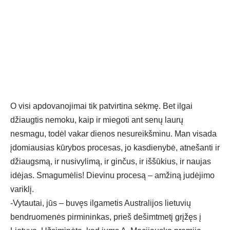
O visi apdovanojimai tik patvirtina sėkmę. Bet ilgai
džiaugtis nemoku, kaip ir miegoti ant senų laurų
nesmagu, todėl vakar dienos nesureikšminu. Man visada
įdomiausias kūrybos procesas, jo kasdienybė, atnešanti ir
džiaugsmą, ir nusivylimą, ir ginčus, ir iššūkius, ir naujas
idėjas. Smagumėlis! Dievinu procesą – amžiną judėjimo
variklį.
-Vytautai, jūs – buvęs ilgametis Australijos lietuvių
bendruomenės pirmininkas, prieš dešimtmetį grįžęs į