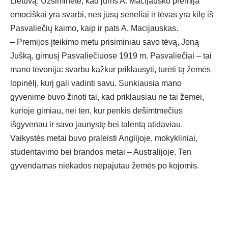
Lietuvą. Užsiminėte, kad jums A. Macijausko premija
emociškai yra svarbi, nes jūsų seneliai ir tėvas yra kilę iš
Pasvaliečių kaimo, kaip ir pats A. Macijauskas.
– Premijos įteikimo metu prisiminiau savo tėvą, Joną
Jušką, gimusį Pasvaliečiuose 1919 m. Pasvaliečiai – tai
mano tėvonija: svarbu kažkur priklausyti, turėti tą žemės
lopinėlį, kurį gali vadinti savu. Sunkiausia mano
gyvenime buvo žinoti tai, kad priklausiau ne tai žemei,
kurioje gimiau, nei ten, kur penkis dešimtmečius
išgyvenau ir savo jaunystę bei talentą atidaviau.
Vaikystės metai buvo praleisti Anglijoje, mokykliniai,
studentavimo bei brandos metai – Australijoje. Ten
gyvendamas niekados nepajutau žemės po kojomis.