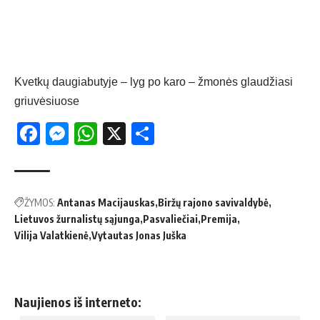
Kvetkų daugiabutyje – lyg po karo – žmonės glaudžiasi
griuvėsiuose
Facebook
Messenger
WhatsApp
X
Share
ŽYMOS:
Antanas Macijauskas
Biržų rajono savivaldybė
Lietuvos žurnalistų sąjunga
Pasvaliečiai
Premija
Vilija Valatkienė
Vytautas Jonas Juška
Naujienos iš interneto: