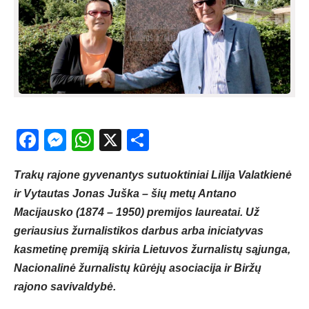
Facebook
Messenger
WhatsApp
X
Share
Trakų rajone gyvenantys sutuoktiniai Lilija Valatkienė
ir Vytautas Jonas Juška – šių metų Antano
Macijausko (1874 – 1950) premijos laureatai. Už
geriausius žurnalistikos darbus arba iniciatyvas
kasmetinę premiją skiria Lietuvos žurnalistų sąjunga,
Nacionalinė žurnalistų kūrėjų asociacija ir Biržų
rajono savivaldybė.