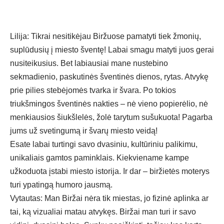
Lilija: Tikrai nesitikėjau Biržuose pamatyti tiek žmonių,
suplūdusių į miesto šventę! Labai smagu matyti juos gerai
nusiteikusius. Bet labiausiai mane nustebino
sekmadienio, paskutinės šventinės dienos, rytas. Atvykę
prie pilies stebėjomės tvarka ir švara. Po tokios
triukšmingos šventinės nakties – nė vieno popierėlio, nė
menkiausios šiukšlelės, žolė tarytum sušukuota! Pagarba
jums už svetingumą ir švarų miesto veidą!
Esate labai turtingi savo dvasiniu, kultūriniu palikimu,
unikaliais gamtos paminklais. Kiekviename kampe
užkoduota įstabi miesto istorija. Ir dar – biržietės moterys
turi ypatingą humoro jausmą.
Vytautas: Man Biržai nėra tik miestas, jo fizinė aplinka ar
tai, ką vizualiai matau atvykęs. Biržai man turi ir savo