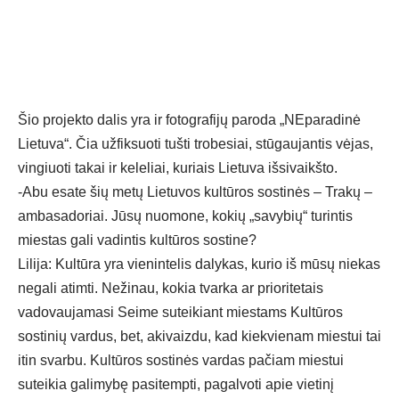
Šio projekto dalis yra ir fotografijų paroda „NEparadinė
Lietuva“. Čia užfiksuoti tušti trobesiai, stūgaujantis vėjas,
vingiuoti takai ir keleliai, kuriais Lietuva išsivaikšto.
-Abu esate šių metų Lietuvos kultūros sostinės – Trakų –
ambasadoriai. Jūsų nuomone, kokių „savybių“ turintis
miestas gali vadintis kultūros sostine?
Lilija: Kultūra yra vienintelis dalykas, kurio iš mūsų niekas
negali atimti. Nežinau, kokia tvarka ar prioritetais
vadovaujamasi Seime suteikiant miestams Kultūros
sostinių vardus, bet, akivaizdu, kad kiekvienam miestui tai
itin svarbu. Kultūros sostinės vardas pačiam miestui
suteikia galimybę pasitempti, pagalvoti apie vietinį