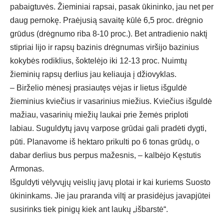
pabaigtuvės. Žieminiai rapsai, pasak ūkininko, jau net per
daug pernokę. Praėjusią savaitę kūlė 6,5 proc. drėgnio
grūdus (drėgnumo riba 8-10 proc.). Bet antradienio naktį
stipriai lijo ir rapsų bazinis drėgnumas viršijo bazinius
kokybės rodiklius, šoktelėjo iki 12-13 proc. Nuimtų
žieminių rapsų derlius jau keliauja į džiovyklas.
– Birželio mėnesį prasiautęs vėjas ir lietus išguldė
žieminius kviečius ir vasarinius miežius. Kviečius išguldė
mažiau, vasarinių miežių laukai prie žemės priploti
labiau. Suguldytų javų varpose grūdai gali pradėti dygti,
pūti. Planavome iš hektaro prikulti po 6 tonas grūdų, o
dabar derlius bus perpus mažesnis, – kalbėjo Kęstutis
Armonas.
Išguldyti vėlyvųjų veislių javų plotai ir kai kuriems Suosto
ūkininkams. Jie jau praranda viltį ar prasidėjus javapjūtei
susirinks tiek pinigų kiek ant laukų „išbarstė“.