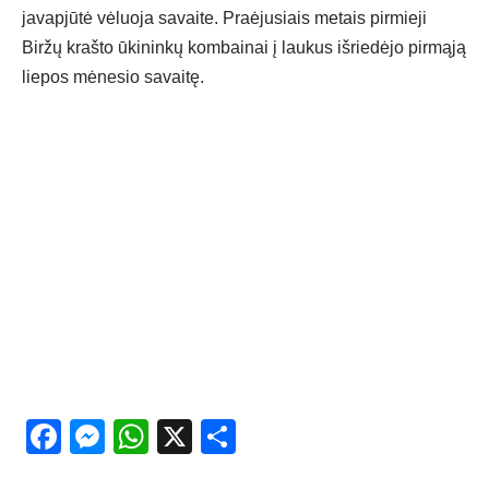
javapjūtė vėluoja savaite. Praėjusiais metais pirmieji
Biržų krašto ūkininkų kombainai į laukus išriedėjo pirmąją
liepos mėnesio savaitę.
Facebook
Messenger
WhatsApp
X
Share