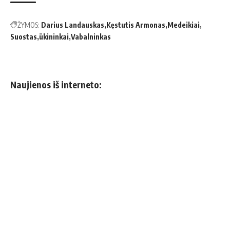
ŽYMOS:
Darius Landauskas
Kęstutis Armonas
Medeikiai
Suostas
ūkininkai
Vabalninkas
Naujienos iš interneto: