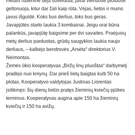
metais rudeninė sėja suvėluota, javai vienuose plotuose
geltonuoja, kitur dar žali kaip rūta. Vėjas, lietūs ir mums
javus išguldė. Koks bus derlius, toks bus geras.
Javapjūtės starto laukia 3 kombainai. Jeigu orai būna
palankūs, javapjūtę baigsime per dvi savaites. Praėjusių
metų derlius parduotas, grūdų saugyklos laukia naujo
derliaus, – kalbėjo bendrovės „Arsėta“ direktorius V.
Neimontas.
Žemės ūkio kooperatyvas „Biržų linų pluoštas“ darbymetį
pradėjo nuo kmynų. Dar prieš lietų baigtas kulti 50 ha
plotas. Kooperatyvo valdytojas Justinas Liorentas
įsitikinęs: šių dienų lietūs pratęs žieminių kviečių pjūties
terminus. Kooperatyvas augina apie 150 ha žieminių
kviečių ir 150 ha avižų.