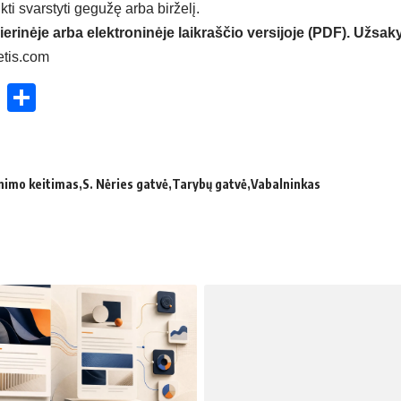
ti svarstyti gegužę arba birželį.
ierinėje arba elektroninėje laikraščio versijoje (PDF). Užsaky
etis.com
ok
enger
atsApp
X
Share
nimo keitimas
S. Nėries gatvė
Tarybų gatvė
Vabalninkas