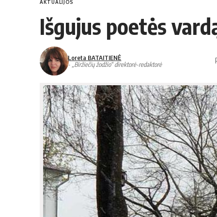
AKTUALIJOS
Išgujus poetės vardą
Loreta BATAITIENĖ
- „Biržiečių žodžio“ direktorė-redaktorė