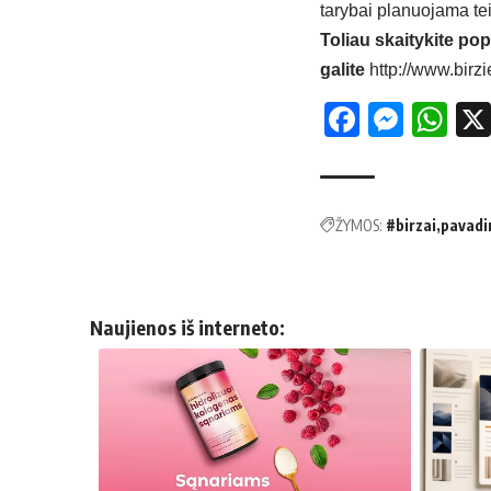
tarybai planuojama teik
Toliau skaitykite pop
galite
http://www.birzi
Facebo
Mess
Wh
ŽYMOS:
#birzai
pavadi
Naujienos iš interneto: