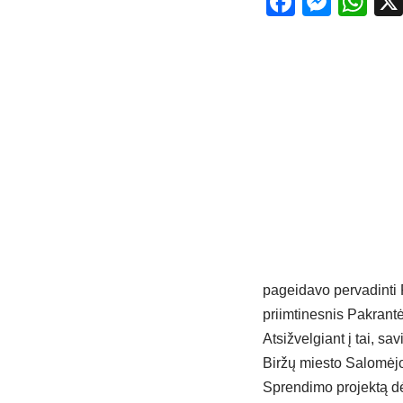
Facebo
Mess
Wh
pageidavo pervadinti 
priimtinesnis Pakrant
Atsižvelgiant į tai, 
Biržų miesto Salomėjo
Sprendimo projektą d