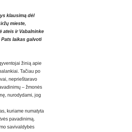
tys klausimą dėl
iržų mieste,
ė ateis ir Vabalninke
 Pats laikas galvoti
yventojai žinią apie
palankiai. Tačiau po
ovai, neprieštaravo
pavadinimų – žmonės
nę, nurodydami, jog
tas, kuriame numatyta
atvės pavadinimą.
imo savivaldybės