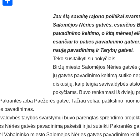
ok
enger
atsApp
X
Share
Jau šią savaitę rajono politikai svars
Salomėjos Nėries gatvės, esančios B
pavadinimo keitimo, o kitą mėnesį eil
esančiai to paties pavadinimo gatvei.
naują pavadinimą ir Tarybų gatvei.
Teko susitaikyti su pokyčiais
Biržų miesto Salomėjos Nėries gatvės g
jų gatvės pavadinimo keitimą sutiko ne
diskusijų, kaip teigia savivaldybės atst
pokyčiams. Buvo renkamasi iš dviejų 
Pakrantės arba Paežerės gatve. Tačiau vėliau patikslino nuomo
ės pavadinimas.
savivaldybės tarybos svarstymui buvo parengtas sprendimo projek
s Nėries gatvės pavadinimą pakeisti ir jai suteikti Pakrantės g
ėl Vabalninko miesto Salomėjos Nėries gatvės pavadinimo keit