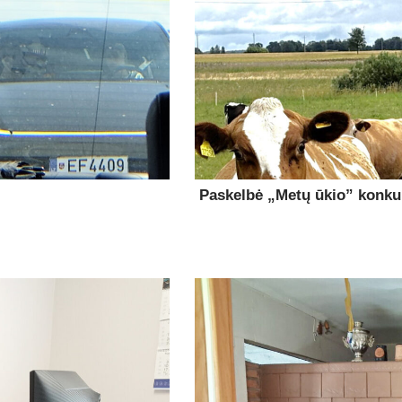
Paskelbė „Metų ūkio” konk