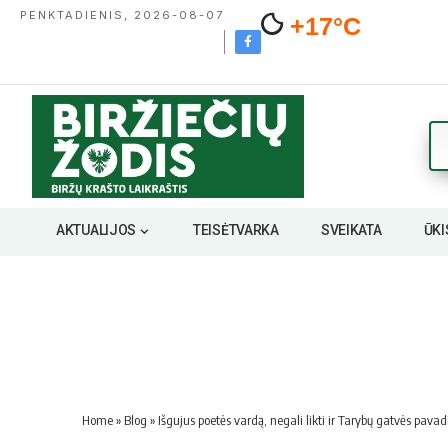
PENKTADIENIS, 2026-08-07
+17°C
AKTUALIJOS
TEISĖTVARKA
SVEIKATA
ŪKI
Home
»
Blog
»
Išgujus poetės vardą, negali likti ir Tarybų gatvės pava