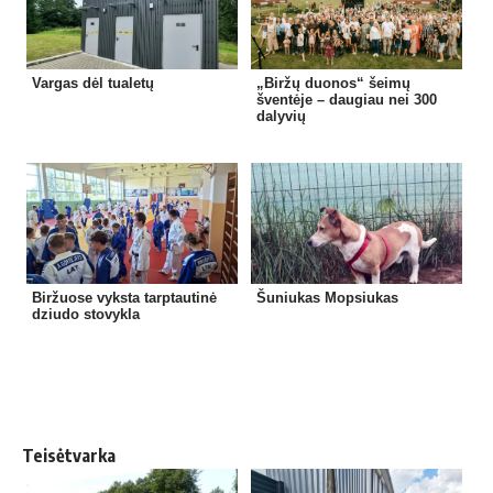
Vargas dėl tualetų
„Biržų duonos“ šeimų
šventėje – daugiau nei 300
dalyvių
Biržuose vyksta tarptautinė
Šuniukas Mopsiukas
dziudo stovykla
Teisėtvarka