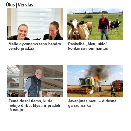
Ūkis | Verslas
Meilė gyvūnams tapo bendro
Paskelbė „Metų ūkio”
verslo pradžia
konkurso nominantus
Žemė dosni tiems, kurie
Javapjūtės metu – didesnė
nebijo dirbti, klysti ir pradėti
gaisrų rizika
iš naujo