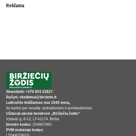
Reklama
Skambinti: +370 603 22827
Rašyti: skelbimai@birzietis.lt
Laikraštis leidžiamas nuo 1945 metų,
du kartus per savaitę: antradieniais ir penktadieniais.
Uždaroji akcinė bendrovė „Biržiečių žodis“
Vytauto g. 8-22, LT-41174. Biržai
Įmonės kodas:
254807960
PVM mokėtojo kodas:
LT548079610