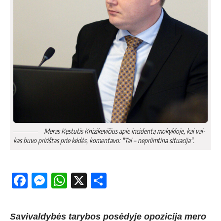
Me­ras Kęs­tu­tis Kni­zi­ke­vi­čius apie in­ci­den­tą mo­kyk­lo­je, kai vai­
kas bu­vo pri­riš­tas prie kė­dės, ko­men­ta­vo: "Tai – ne­priim­ti­na si­tua­ci­ja".
Facebook
Messenger
WhatsApp
X
Share
Savivaldybės tarybos posėdyje opozicija mero