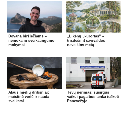
Dovana biržiečiams –
„Likėnų „kurortas” –
nemokami sveikatingumo
trisdešimt savivaldos
mokymai
neveiklos metų
Alaus mielių dribsniai:
Tėvų nerimas: susirgus
maistinė vertė ir nauda
vaikui pagalbos tenka ieškoti
sveikatai
Panevėžyje