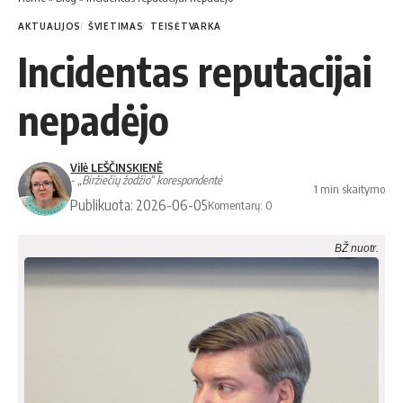
AKTUALIJOS
ŠVIETIMAS
TEISĖTVARKA
Incidentas reputacijai
nepadėjo
Vilė LEŠČINSKIENĖ
- „Biržiečių žodžio“ korespondentė
1 min skaitymo
Publikuota: 2026-06-05
Komentarų: 0
BŽ nuotr.