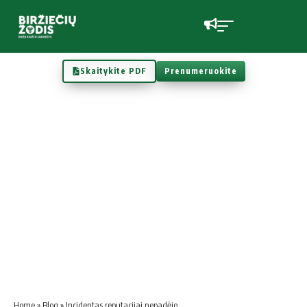
Skaitykite PDF
Prenumeruokite
Home
»
Blog
»
Incidentas reputacijai nepadėjo