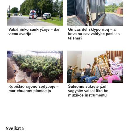
Vabalninko sankryžoje – dar
Ginčas dėl sklypo ribų – ar
viena avarija
kova su savivaldybe pasieks
teismą?
Kupiškio rajono sodyboje –
Šukionis sukrėtė įžūli
marichuanos plantacija
vagystė: vaikai liko be
muzikos instrumentų
Sveikata