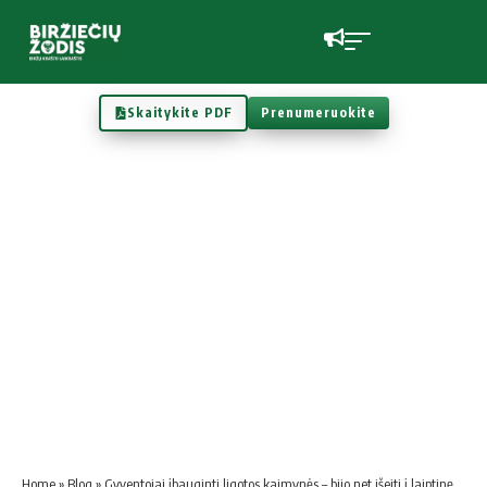
Skaitykite PDF
Prenumeruokite
Home
»
Blog
»
Gyventojai įbauginti ligotos kaimynės – bijo net išeiti į laiptinę