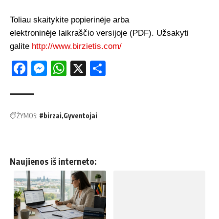
Toliau skaitykite popierinėje arba
elektroninėje laikraščio versijoje (PDF). Užsakyti
galite
http://www.birzietis.com/
Facebook
Messenger
WhatsApp
X
Share
ŽYMOS:
#birzai
Gyventojai
Naujienos iš interneto: