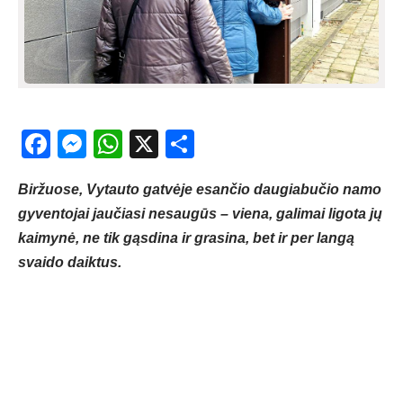
Facebook
Messenger
WhatsApp
X
Share
Bir­žuo­se, Vy­tau­to gat­vė­je esan­čio dau­gia­bu­čio na­mo
gy­ven­to­jai jau­čia­si nesaugūs – viena, galimai ligota jų
kaimynė, ne tik gąsdina ir grasina, bet ir per langą
svaido daiktus.