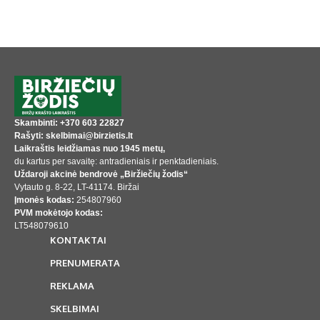
Skambinti: +370 603 22827
Rašyti: skelbimai@birzietis.lt
Laikraštis leidžiamas nuo 1945 metų,
du kartus per savaitę: antradieniais ir penktadieniais.
Uždaroji akcinė bendrovė „Biržiečių žodis“
Vytauto g. 8-22, LT-41174. Biržai
Įmonės kodas:
254807960
PVM mokėtojo kodas:
LT548079610
KONTAKTAI
PRENUMERATA
REKLAMA
SKELBIMAI