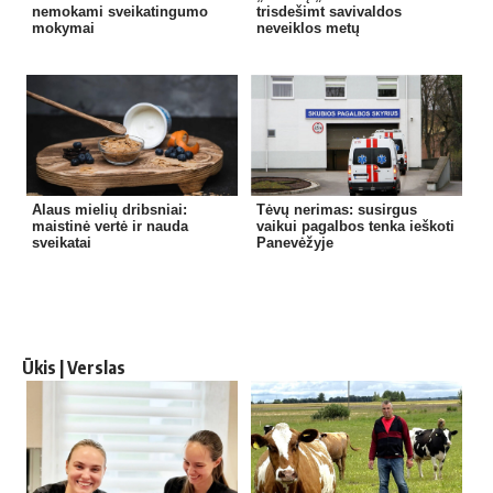
nemokami sveikatingumo
trisdešimt savivaldos
mokymai
neveiklos metų
Alaus mielių dribsniai:
Tėvų nerimas: susirgus
maistinė vertė ir nauda
vaikui pagalbos tenka ieškoti
sveikatai
Panevėžyje
Ūkis | Verslas