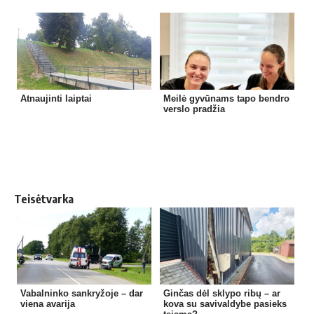
Atnaujinti laiptai
Meilė gyvūnams tapo bendro
verslo pradžia
Teisėtvarka
Vabalninko sankryžoje – dar
Ginčas dėl sklypo ribų – ar
viena avarija
kova su savivaldybe pasieks