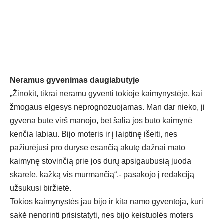
Neramus gyvenimas daugiabutyje
„Žinokit, tikrai neramu gyventi tokioje kaimynystėje, kai
žmogaus elgesys neprognozuojamas. Man dar nieko, ji
gyvena bute virš manojo, bet šalia jos buto kaimynė
kenčia labiau. Bijo moteris ir į laiptinę išeiti, nes
pažiūrėjusi pro duryse esančią akutę dažnai mato
kaimynę stovinčią prie jos durų apsigaubusią juoda
skarele, kažką vis murmančią“,- pasakojo į redakciją
užsukusi biržietė.
Tokios kaimynystės jau bijo ir kita namo gyventoja, kuri
sakė nenorinti prisistatyti, nes bijo keistuolės moters