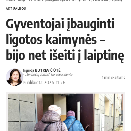
AKTUALIJOS
Gyventojai įbauginti
ligotos kaimynės –
bijo net išeiti į laiptinę
Ingrida BUTKEVIČIŪTĖ
- „Biržiečių žodžio“ korespondentė
1 min skaitymo
Publikuota: 2024-11-26