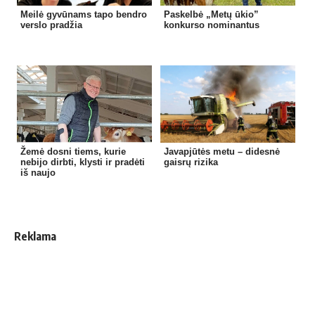
Meilė gyvūnams tapo bendro
Paskelbė „Metų ūkio”
verslo pradžia
konkurso nominantus
Žemė dosni tiems, kurie
Javapjūtės metu – didesnė
nebijo dirbti, klysti ir pradėti
gaisrų rizika
iš naujo
Reklama