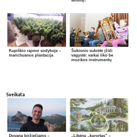
teismą?
Kupiškio rajono sodyboje –
Šukionis sukrėtė įžūli
marichuanos plantacija
vagystė: vaikai liko be
muzikos instrumentų
Sveikata
Dovana biržiečiams –
„Likėnų „kurortas” –