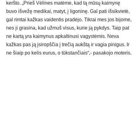
keršto. „Prieš Vėlines matėme, kad tą mūsų kaimynę
buvo išvežę medikai, matyt, į ligoninę. Gal pati išsikvietė,
gal rimtai kažkas vaidentis pradėjo. Tikrai mes jos bijome,
nes ji grasina, kad užmuš visus, kurie ją pykdys. Taip pat
ne kartą yra kaimynus apkaltinusi vagystėmis. Neva
kažkas pas ją įsiropščia į trečią aukštą ir vagia pinigus. Ir
ne šiaip po kelis eurus, o tūkstančiais“,- pasakojo moteris.