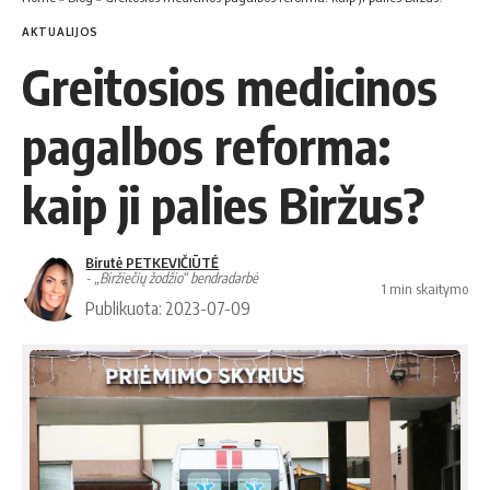
AKTUALIJOS
Greitosios medicinos
pagalbos reforma:
kaip ji palies Biržus?
Birutė PETKEVIČIŪTĖ
- „Biržiečių žodžio“ bendradarbė
1 min skaitymo
Publikuota: 2023-07-09