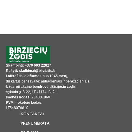
Skambinti: +370 603 22827
Rašyti: skelbimai@birzietis.lt
Laikraštis leidžiamas nuo 1945 metų,
du kartus per savaitę: antradieniais ir penktadieniais.
Uždaroji akcinė bendrovė „Biržiečių žodis“
Vytauto g. 8-22, LT-41174. Biržai
Įmonės kodas:
254807960
PVM mokėtojo kodas:
LT548079610
KONTAKTAI
PRENUMERATA