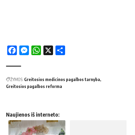
Facebook
Messenger
WhatsApp
X
Share
ŽYMOS:
Greitosios medicinos pagalbos tarnyba
Greitosios pagalbos reforma
Naujienos iš interneto: