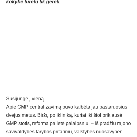
kokybė turėtų tik gerėti.
Susijungė į vieną
Apie GMP centralizavimą buvo kalbėta jau pastaruosius
dvejus metus. Biržų polikliniką, kuriai iki šiol priklausė
GMP stotis, reforma palietė palaipsniui – iš pradžių rajono
savivaldybės tarybos pritarimu, valstybės nuosavybėn