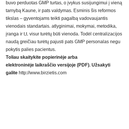
buvo perduotas GMP turtas, o įvykus susijungimui į vieną
tarnybą Kaune, ir pats valdymas. Esminis šis reformos
tikslas – gyventojams teikti pagalbą vadovaujantis
vienodais standartais. atlyginimai, mokymai, metodika,
įranga ir t,t. visur turėtų būti vienoda. Todėl centralizacijos
naudą greičiau turėtų pajusti pats GMP personalas negu
pokytis palies pacientus.
Toliau skaitykite popierinėje arba
elektroninėje laikraščio versijoje (PDF). Užsakyti
galite
http://www.birzietis.com