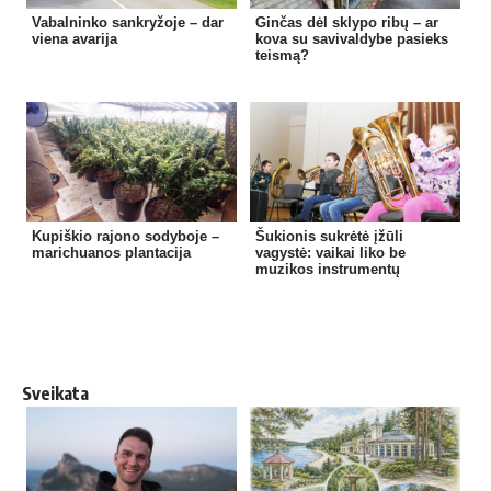
Vabalninko sankryžoje – dar
Ginčas dėl sklypo ribų – ar
viena avarija
kova su savivaldybe pasieks
teismą?
Kupiškio rajono sodyboje –
Šukionis sukrėtė įžūli
marichuanos plantacija
vagystė: vaikai liko be
muzikos instrumentų
Sveikata