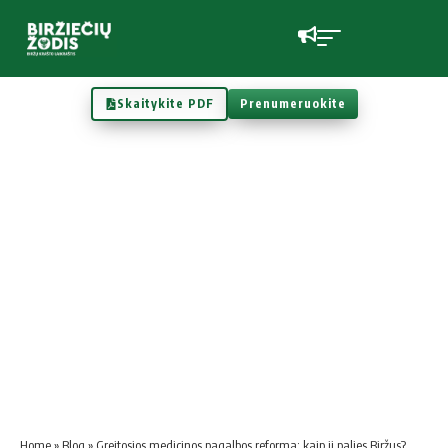
Skaitykite PDF
Prenumeruokite
Home
»
Blog
»
Greitosios medicinos pagalbos reforma: kaip ji palies Biržus?