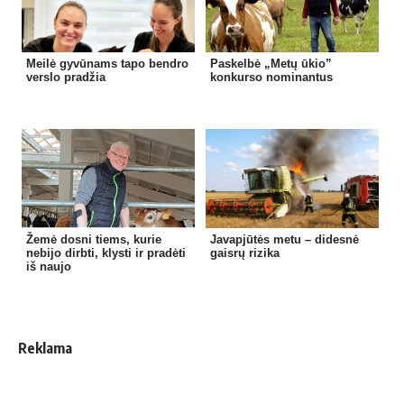
Meilė gyvūnams tapo bendro
Paskelbė „Metų ūkio”
verslo pradžia
konkurso nominantus
Žemė dosni tiems, kurie
Javapjūtės metu – didesnė
nebijo dirbti, klysti ir pradėti
gaisrų rizika
iš naujo
Reklama