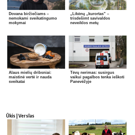
Dovana biržiečiams –
„Likėnų „kurortas” –
nemokami sveikatingumo
trisdešimt savivaldos
mokymai
neveiklos metų
Alaus mielių dribsniai:
Tėvų nerimas: susirgus
maistinė vertė ir nauda
vaikui pagalbos tenka ieškoti
sveikatai
Panevėžyje
Ūkis | Verslas