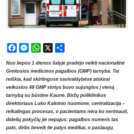
Facebook
Messenger
WhatsApp
X
Share
Nuo liepos 1 dienos šalyje pradėjo veikti nacionalinė
Greitosios medicinos pagalbos (GMP) tarnyba. Tai
reiškia, kad skirtingose savivaldybėse atskirai
veikusios 48 GMP stotys buvo sujungtos į vieną
tarnybą su būstine Kaune. Biržų poliklinikos
direktoriaus Luko Kalninio nuomone, centralizacija –
reikalingas procesas, o pacientams nėra ko nerimauti,
didelių pokyčių jie nepajus: pagalbos numeris tas
pats, dirbs beveik tie patys medikai, o paslaugų