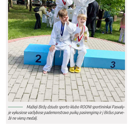
Ma­žie­ji Bir­žų dziu­do spor­to klu­bo ROO­NI spor­ti­nin­kai Pas­va­ly­
je vy­ku­sio­se var­žy­bo­se pa­de­monst­ra­vo pui­kų pa­si­ren­gi­mą ir į Bir­žus par­ve­
žė ne vie­ną me­da­lį.