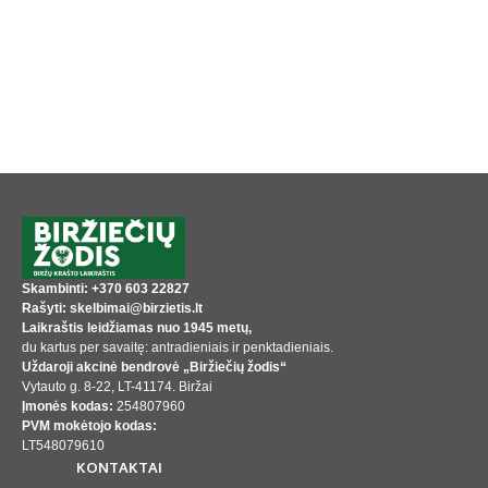
Skambinti: +370 603 22827
Rašyti: skelbimai@birzietis.lt
Laikraštis leidžiamas nuo 1945 metų,
du kartus per savaitę: antradieniais ir penktadieniais.
Uždaroji akcinė bendrovė „Biržiečių žodis“
Vytauto g. 8-22, LT-41174. Biržai
Įmonės kodas:
254807960
PVM mokėtojo kodas:
LT548079610
KONTAKTAI