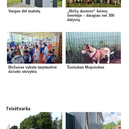
Vargas dėl tualetų
„Biržų duonos“ šeimų
šventėje – daugiau nei 300
dalyvių
Biržuose vyksta tarptautinė
Šuniukas Mopsiukas
dziudo stovykla
Teisėtvarka