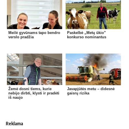
Meilė gyvūnams tapo bendro
Paskelbė „Metų ūkio”
verslo pradžia
konkurso nominantus
Žemė dosni tiems, kurie
Javapjūtės metu – didesnė
nebijo dirbti, klysti ir pradėti
gaisrų rizika
iš naujo
Reklama