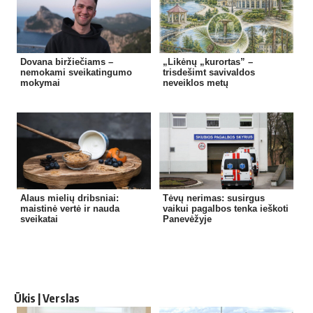
Dovana biržiečiams –
„Likėnų „kurortas” –
nemokami sveikatingumo
trisdešimt savivaldos
mokymai
neveiklos metų
Alaus mielių dribsniai:
Tėvų nerimas: susirgus
maistinė vertė ir nauda
vaikui pagalbos tenka ieškoti
sveikatai
Panevėžyje
Ūkis | Verslas