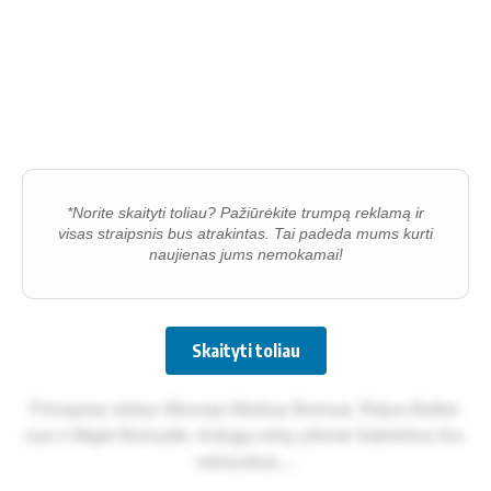
*Norite skaityti toliau? Pažiūrėkite trumpą reklamą ir
visas straipsnis bus atrakintas. Tai padeda mums kurti
naujienas jums nemokamai!
Skaityti toliau
Pir­mą­sias vie­tas iš­ko­vo­jo Mar­kas Bo­ri­sas, Rė­jus Balt­rė­
nas ir Mig­lė Bo­ri­sai­tė. Ant­rą­ją vie­tą užė­mė Gab­rie­lius Ka­
va­liaus­kas....