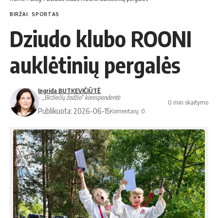
BIRŽAI
SPORTAS
Dziudo klubo ROONI
auklėtinių pergalės
Ingrida BUTKEVIČIŪTĖ
- „Biržiečių žodžio“ korespondentė
0 min skaitymo
Publikuota: 2026-06-15
Komentarų: 0