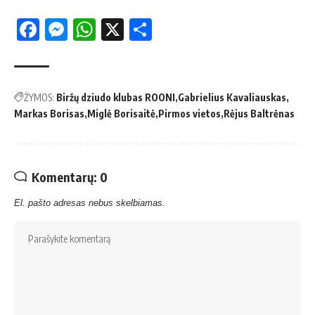
Facebook
Messenger
WhatsApp
X
Share
ŽYMOS:
Biržų dziudo klubas ROONI
Gabrielius Kavaliauskas
Markas Borisas
Miglė Borisaitė
Pirmos vietos
Rėjus Baltrėnas
Komentarų: 0
El. pašto adresas nebus skelbiamas.