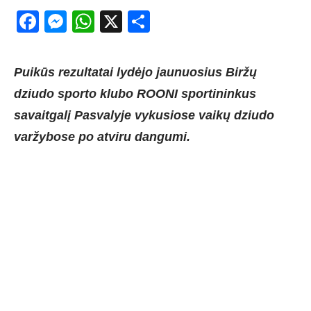
Facebook
Messenger
WhatsApp
X
Share
Puikūs rezultatai lydėjo jaunuosius Biržų
dziudo sporto klubo ROONI sportininkus
savaitgalį Pasvalyje vykusiose vaikų dziudo
varžybose po atviru dangumi.