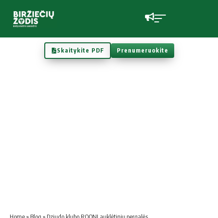
Skaitykite PDF
Prenumeruokite
Home
»
Blog
»
Dziudo klubo ROONI auklėtinių pergalės