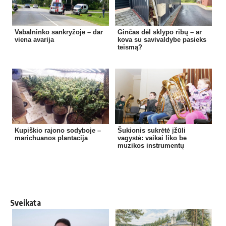
Vabalninko sankryžoje – dar
Ginčas dėl sklypo ribų – ar
viena avarija
kova su savivaldybe pasieks
teismą?
Kupiškio rajono sodyboje –
Šukionis sukrėtė įžūli
marichuanos plantacija
vagystė: vaikai liko be
muzikos instrumentų
Sveikata