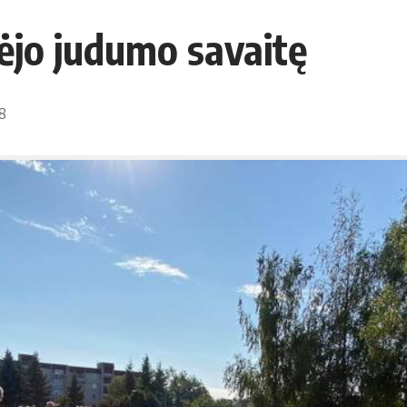
ėjo judumo savaitę
28