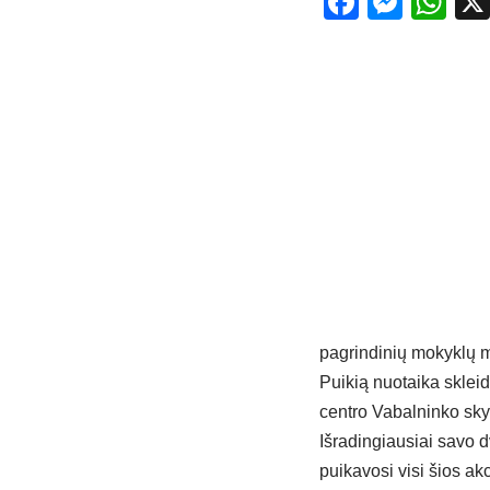
Facebo
Mess
Wh
pagrindinių mokyklų m
Puikią nuotaika skleid
centro Vabalninko sk
Išradingiausiai savo d
puikavosi visi šios ak