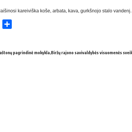
vaišinosi kareiviška koše, arbata, kava, gurkšnojo stalo vandenį.
ok
enger
atsApp
X
Share
Kaštonų pagrindinė mokykla
Biržų rajono savivaldybės visuomenės svei