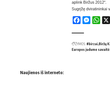
aplink Biržus 2012“.
Sugrįžę dviratininkai 
Facebo
Mess
Wh
ŽYMOS:
#birzai
Biržų 
Europos judumo savaitė
Naujienos iš interneto: