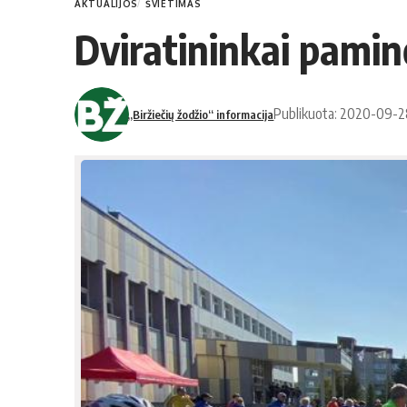
AKTUALIJOS
ŠVIETIMAS
Dviratininkai pamin
Publikuota: 2020-09-
„Biržiečių žodžio“ informacija