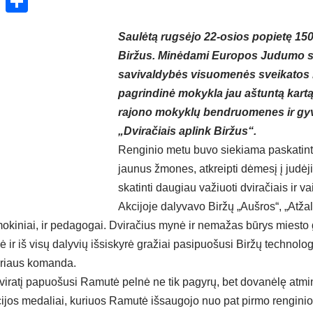
ok
enger
atsApp
X
Share
Saulėtą rugsėjo 22-osios popietę 150
Biržus. Minėdami Europos Judumo sa
savivaldybės visuomenės sveikatos 
pagrindinė mokykla jau aštuntą kartą 
rajono mokyklų bendruomenes ir gyve
„Dviračiais aplink Biržus“.
Renginio metu buvo siekiama paskatint
jaunus žmones, atkreipti dėmesį į judėj
skatinti daugiau važiuoti dviračiais ir v
Akcijoje dalyvavo Biržų „Aušros“, „Atža
okiniai, ir pedagogai. Dviračius mynė ir nemažas būrys miesto 
ė ir iš visų dalyvių išsiskyrė gražiai pasipuošusi Biržų technolo
yriaus komanda.
viratį papuošusi Ramutė pelnė ne tik pagyrų, bet dovanėlę atminč
cijos medaliai, kuriuos Ramutė išsaugojo nuo pat pirmo renginio 