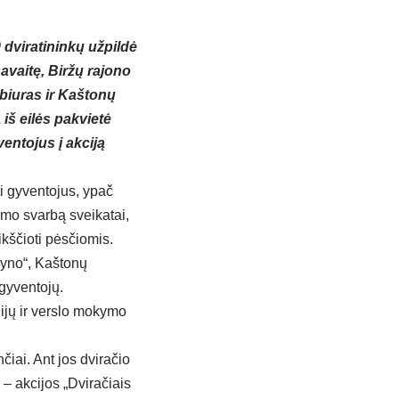
 dviratininkų užpildė
vaitę, Biržų rajono
biuras ir Kaštonų
iš eilės pakvietė
ntojus į akciją
i gyventojus, ypač
imo svarbą sveikatai,
aikščioti pėsčiomis.
lyno“, Kaštonų
gyventojų.
gijų ir verslo mokymo
iai. Ant jos dviračio
– akcijos „Dviračiais