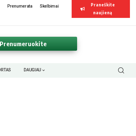
Praneškite
Prenumerata
Skelbimai
naujieną
Prenumeruokite
ORTAS
DAUGIAU