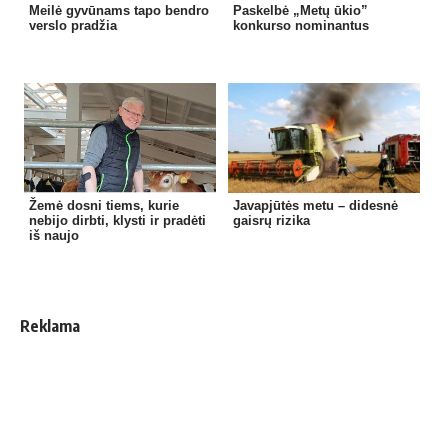
Meilė gyvūnams tapo bendro
Paskelbė „Metų ūkio”
verslo pradžia
konkurso nominantus
Žemė dosni tiems, kurie
Javapjūtės metu – didesnė
nebijo dirbti, klysti ir pradėti
gaisrų rizika
iš naujo
Reklama