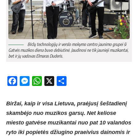
Bir­žų tech­no­lo­gi­jų ir vers­lo mo­ky­mo cent­ro jau­ni­mo gru­pei ši
Gat­vės mu­zi­kos die­na bu­vo de­biu­ti­nė. Jau­di­no­si ne tik jau­nie­ji mu­zi­kan­tai,
bet ir jų va­do­vas El­ma­ras Du­de­ris.
Facebook
Messenger
WhatsApp
X
Share
Biržai, kaip ir visa Lietuva, praėjusį šeštadienį
skambėjo nuo muzikos garsų. Net keliose
miesto gatvėse muzikantai nuo pat 10 valandos
ryto iki popietės džiugino praeivius dainomis ir