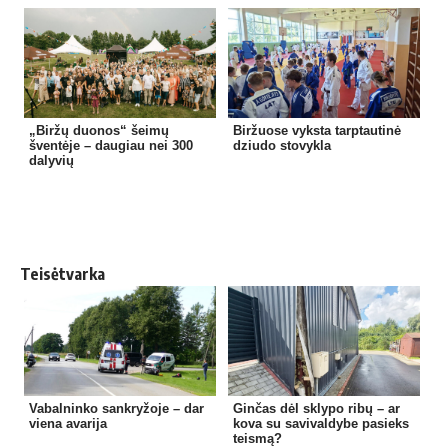
„Biržų duonos“ šeimų
Biržuose vyksta tarptautinė
šventėje – daugiau nei 300
dziudo stovykla
dalyvių
Teisėtvarka
Vabalninko sankryžoje – dar
Ginčas dėl sklypo ribų – ar
viena avarija
kova su savivaldybe pasieks
teismą?