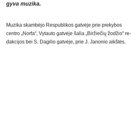
gyva muzika.
Mu­zi­ka skam­bė­jo Res­pub­li­kos gat­vė­je prie pre­ky­bos
cent­ro „Nor­fa“, Vy­tau­to gat­vė­je ša­lia „Bir­žie­čių žo­džio“ re­
dak­ci­jos bei S. Da­gi­lio gat­vė­je, prie J. Ja­no­nio aikš­tės.