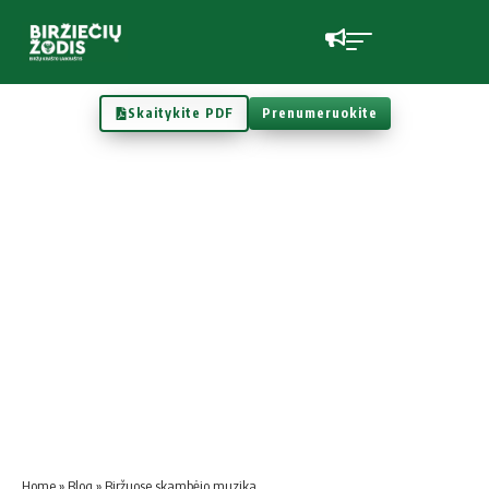
Skaitykite PDF
Prenumeruokite
Home
»
Blog
»
Biržuose skambėjo muzika