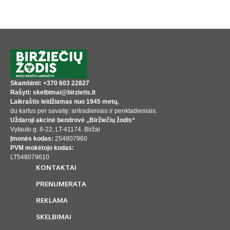
Skambinti: +370 603 22827
Rašyti: skelbimai@birzietis.lt
Laikraštis leidžiamas nuo 1945 metų,
du kartus per savaitę: antradieniais ir penktadieniais.
Uždaroji akcinė bendrovė „Biržiečių žodis“
Vytauto g. 8-22, LT-41174. Biržai
Įmonės kodas:
254807960
PVM mokėtojo kodas:
LT548079610
KONTAKTAI
PRENUMERATA
REKLAMA
SKELBIMAI