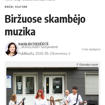
BIRŽAI
KULTŪRA
Biržuose skambėjo
muzika
Ingrida BUTKEVIČIŪTĖ
- „Biržiečių žodžio“ korespondentė
1 min skaitymo
Publikuota: 2026-05-23
Komentarų: 0
F. Grunskio nuotr.