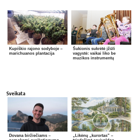
Kupiškio rajono sodyboje –
Šukionis sukrėtė įžūli
marichuanos plantacija
vagystė: vaikai liko be
muzikos instrumentų
Sveikata
Dovana biržiečiams –
„Likėnų „kurortas” –