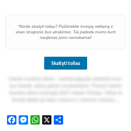
*Norite skaityti toliau? Pažiūrėkite trumpą reklamą ir
visas straipsnis bus atrakintas. Tai padeda mums kurti
naujienas jums nemokamai!
Skaityti toliau
Gat­vės mu­zi­kos die­na – kas­met ge­gu­žę vyks­tan­ti mu­zi­
kos šven­tė, skir­ta gat­vės mu­zi­kan­tams. Pir­mo­ji Gat­vės
mu­zi­kos die­na su­reng­ta 2007 me­tais Vil­niu­je. Vė­liau ši
šven­tė iš­pli­to po ki­tus Lie­tu­vos ir už­sie­nio mies­tus....
Facebook
Messenger
WhatsApp
X
Share