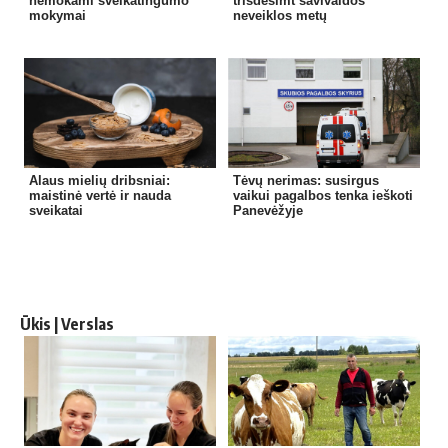
nemokami sveikatingumo
trisdešimt savivaldos
mokymai
neveiklos metų
Alaus mielių dribsniai:
Tėvų nerimas: susirgus
maistinė vertė ir nauda
vaikui pagalbos tenka ieškoti
sveikatai
Panevėžyje
Ūkis | Verslas