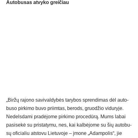
Autobusas atvyko greičiau
„Bir­žų ra­jo­no sa­vi­val­dy­bės ta­ry­bos spren­di­mas dėl au­to­
bu­so pir­ki­mo bu­vo priim­tas, be­rods, gruo­džio vi­du­ry­je.
Ne­dels­da­mi pra­dė­jo­me pir­ki­mo pro­ce­dū­rą. Mums la­bai
pa­si­se­kė su pri­sta­ty­mu, nes, kai kal­bė­jo­me su šių au­to­bu­
sų ofi­cia­liu at­sto­vu Lie­tu­vo­je – įmo­ne „Adam­po­lis“, jie