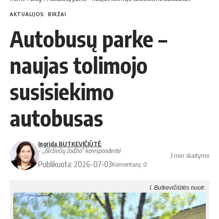
AKTUALIJOS
BIRŽAI
Autobusų parke –
naujas tolimojo
susisiekimo
autobusas
Ingrida BUTKEVIČIŪTĖ
- „Biržiečių žodžio“ korespondentė
3 min skaitymo
Publikuota: 2026-07-03
Komentarų: 0
I. Butkevičiūtės nuotr.