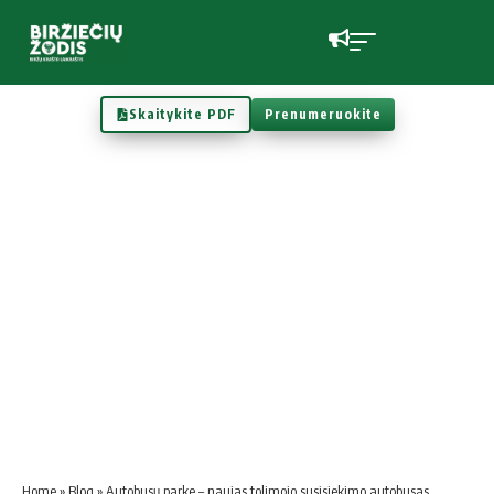
Skaitykite PDF
Prenumeruokite
Home
»
Blog
»
Autobusų parke – naujas tolimojo susisiekimo autobusas