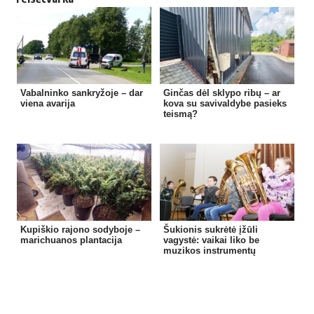
Vabalninko sankryžoje – dar
Ginčas dėl sklypo ribų – ar
viena avarija
kova su savivaldybe pasieks
teismą?
Kupiškio rajono sodyboje –
Šukionis sukrėtė įžūli
marichuanos plantacija
vagystė: vaikai liko be
muzikos instrumentų