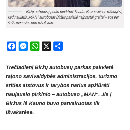
Biržų autobusų parko direktorė Sandra Brazauskienė džiaugėsi,
kad naujasis „MAN“ autobusas Biržus pasiekė neįprastai greitai – vos per
šešis mėnesius nuo užsakymo.
Facebook
Messenger
WhatsApp
X
Share
Trečiadienį Biržų autobusų parkas pakvietė
rajono savivaldybės administracijos, turizmo
srities atstovus ir tarybos narius apžiūrėti
naujausio pirkinio – autobuso „MAN“. Jis į
Biržus iš Kauno buvo parvairuotas tik
išvakarėse.