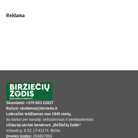
Reklama
Skambinti: +370 603 22827
Rašyti: skelbimai@birzietis.lt
Laikraštis leidžiamas nuo 1945 metų,
du kartus per savaitę: antradieniais ir penktadieniais.
Uždaroji akcinė bendrovė „Biržiečių žodis“
Vytauto g. 8-22, LT-41174. Biržai
Įmonės kodas:
254807960