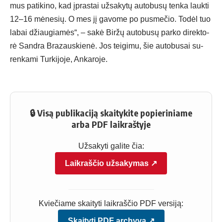
mus pa­ti­ki­no, kad įpras­tai už­sa­ky­tų au­to­bu­sų ten­ka lauk­ti
12–16 mė­ne­sių. O mes jį ga­vo­me po pus­me­čio. To­dėl tuo
la­bai džiau­gia­mės“, – sa­kė Bir­žų au­to­bu­sų par­ko di­rek­to­
rė Sand­ra Bra­zaus­kie­nė. Jos tei­gi­mu, šie au­to­bu­sai su­
ren­ka­mi Tur­ki­jo­je, An­ka­ro­je.
🔒 Visą publikaciją skaitykite popieriniame
arba PDF laikraštyje
Užsakyti galite čia:
Laikraščio užsakymas ↗
Kviečiame skaityti laikraščio PDF versiją:
Skaityti PDF archyvą ↗