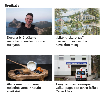
Sveikata
Dovana biržiečiams –
„Likėnų „kurortas” –
nemokami sveikatingumo
trisdešimt savivaldos
mokymai
neveiklos metų
Alaus mielių dribsniai:
Tėvų nerimas: susirgus
maistinė vertė ir nauda
vaikui pagalbos tenka ieškoti
sveikatai
Panevėžyje