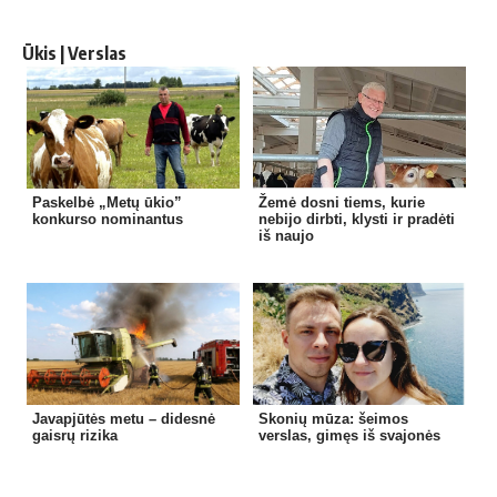
Ūkis | Verslas
Paskelbė „Metų ūkio”
Žemė dosni tiems, kurie
konkurso nominantus
nebijo dirbti, klysti ir pradėti
iš naujo
Javapjūtės metu – didesnė
Skonių mūza: šeimos
gaisrų rizika
verslas, gimęs iš svajonės