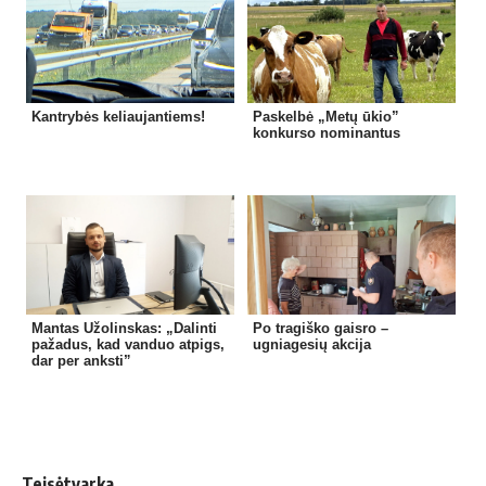
Kantrybės keliaujantiems!
Paskelbė „Metų ūkio”
konkurso nominantus
Mantas Užolinskas: „Dalinti
Po tragiško gaisro –
pažadus, kad vanduo atpigs,
ugniagesių akcija
dar per anksti”
Teisėtvarka